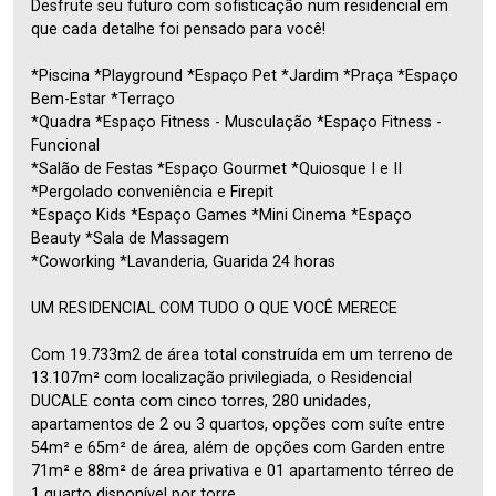
Desfrute seu futuro com sofisticação num residencial em
que cada detalhe foi pensado para você!
*Piscina *Playground *Espaço Pet *Jardim *Praça *Espaço
Bem-Estar *Terraço
*Quadra *Espaço Fitness - Musculação *Espaço Fitness -
Funcional
*Salão de Festas *Espaço Gourmet *Quiosque I e II
*Pergolado conveniência e Firepit
*Espaço Kids *Espaço Games *Mini Cinema *Espaço
Beauty *Sala de Massagem
*Coworking *Lavanderia, Guarida 24 horas
UM RESIDENCIAL COM TUDO O QUE VOCÊ MERECE
Com 19.733m2 de área total construída em um terreno de
13.107m² com localização privilegiada, o Residencial
DUCALE conta com cinco torres, 280 unidades,
apartamentos de 2 ou 3 quartos, opções com suíte entre
54m² e 65m² de área, além de opções com Garden entre
71m² e 88m² de área privativa e 01 apartamento térreo de
1 quarto disponível por torre