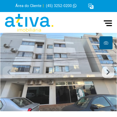
Área do Cliente
|
(45) 3252-0200