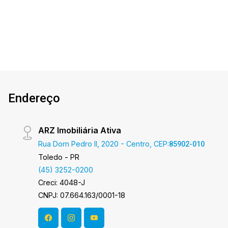
LOCAÇÃO em nosso site. A Imobiliária Ativa
Banho
Terreno
Const.
possui hoje uma das maiores carteiras de
imóveis administrados da cidade, atuando com
excelência tanto na locação quanto na venda.
Aproveite essa oportunidade, agende uma
visita! Imobiliária Ativa | Sinta-se em casa! - As
informações aqui prestadas são verdadeiras,
todavia, reservamo-nos o direito de corrigir
Endereço
qualquer erro de digitação e/ou ortografia, bem
como alteração dos preços e imagens. Fotos
meramente ilustrativas.
ARZ Imobiliária Ativa
Rua Dom Pedro II, 2020 - Centro, CEP:
85902-010
Toledo - PR
(45) 3252-0200
Creci: 4048-J
CNPJ: 07.664.163/0001-18