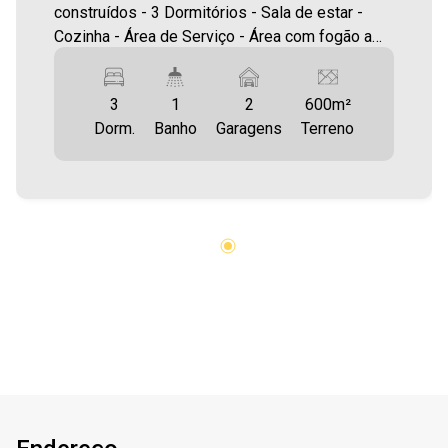
construídos - 3 Dormitórios - Sala de estar -
Cozinha - Área de Serviço - Área com fogão a
lenha - Bastante sobra de terreno (300m²) -
Garagem até 4 Carros - Próximo a delegacia -
3
1
2
600m²
Aceita permuta em Toledo Terreno com 600,00
Dorm.
Banho
Garagens
Terreno
m² A Imobiliária Ativa possui hoje uma das
maiores carteiras de imóveis administrados da
cidade, atuando com excelência tanto na locação
quanto na venda. Aproveite essa oportunidade,
agende uma visita! Imobiliária Ativa | Sinta-se
em casa!