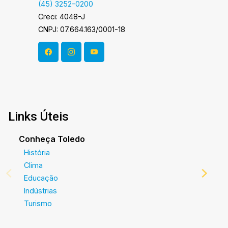
(45) 3252-0200
É AGORA! Imobiliária Ativa, sinta-se em casa!
Creci: 4048-J
CNPJ: 07.664.163/0001-18
Links Úteis
Conheça Toledo
História
Clima
Educação
Indústrias
Turismo