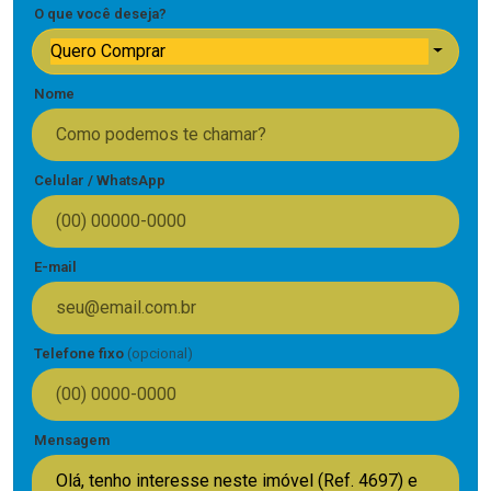
O que você deseja?
Quero Comprar
Nome
Celular / WhatsApp
E-mail
Telefone fixo
(opcional)
Mensagem