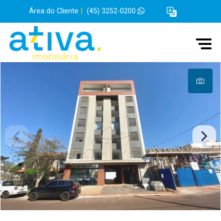
Área do Cliente
|
(45) 3252-0200