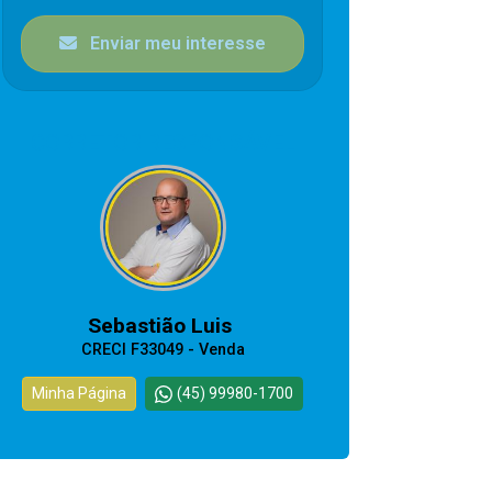
Enviar meu interesse
CORRETOR RESPONSÁVEL
Sebastião Luis
CRECI F33049 - Venda
Minha Página
(45) 99980-1700