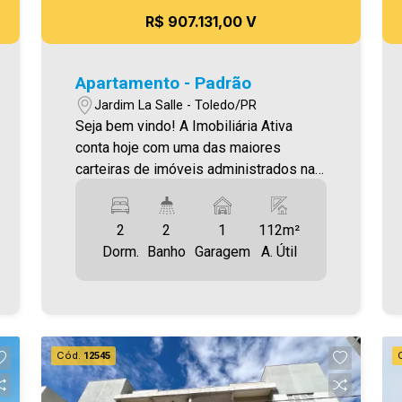
R$ 907.131,00 V
Apartamento - Padrão
Jardim La Salle - Toledo/PR
Seja bem vindo! A Imobiliária Ativa
conta hoje com uma das maiores
carteiras de imóveis administrados na
cidade, tanto para locação quanto para
venda. Confira mais uma de nossas
2
2
1
112m²
opções! Apartamento Localizado no
Dorm.
Banho
Garagem
A. Útil
Jardim La Salle. O Imóvel conta com: -
Sala de Estar / Jantar - Cozinha - 02
quartos - 01 Suíte - 02 WC`s (suíte e
social) - Área de serviço - Sacada com
churrasqueira - 01 vaga de garagem
Cód.
12545
Área privativa 111,90m² Aproveite essa
oportunidade! A hora de encontrar o seu