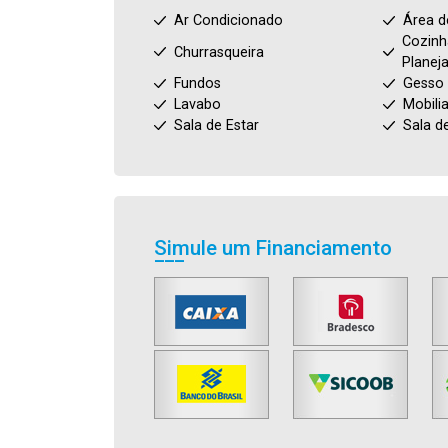
Ar Condicionado
Área d
Cozinh
Churrasqueira
Planej
Fundos
Gesso
Lavabo
Mobili
Sala de Estar
Sala d
Simule um Financiamento