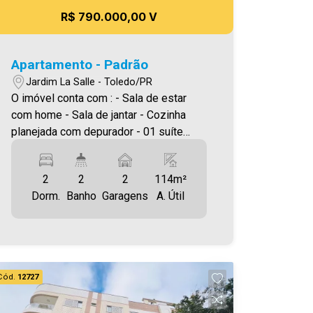
R$ 790.000,00 V
Apartamento - Padrão
Jardim La Salle - Toledo/PR
O imóvel conta com : - Sala de estar
com home - Sala de jantar - Cozinha
planejada com depurador - 01 suíte
com closet e ar condicionado - 01
Quarto com roupeiro e ar condicionado -
2
2
2
114m²
Escritório - 02 banheiros (social, suíte )
Dorm.
Banho
Garagens
A. Útil
- Área de serviço com armários - 02
vagas de garagem coberta - Sacada
com churrasqueira - Aquecimento a gás
Área privativa 114,00m² A Imobiliária
Ativa possui hoje uma das maiores
Cód.
12727
carteiras de imóveis administrados da
cidade, atuando com excelência tanto