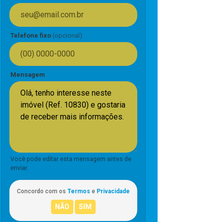
Telefone fixo
(opcional)
Mensagem
Você pode editar esta mensagem antes de
enviar.
Concordo com os
Termos
e
Privacidade