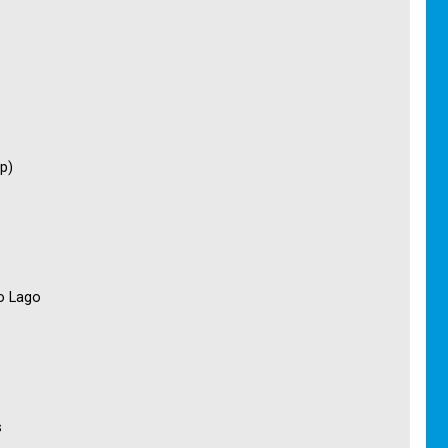
p)
o Lago
s