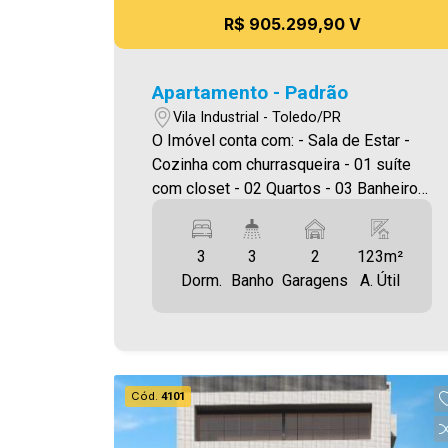
R$ 905.299,90 V
Apartamento - Padrão
Vila Industrial - Toledo/PR
O Imóvel conta com: - Sala de Estar -
Cozinha com churrasqueira - 01 suíte
com closet - 02 Quartos - 03 Banheiros
( suíte , social e lavabo ) - Área de
serviço - Garagem Prédio conta com : -
3
3
2
123m²
Academia - Salão de Festas Mobiliado
Dorm.
Banho
Garagens
A. Útil
Área privativa 122,62m² A Imobiliária
Ativa possui hoje uma das maiores
carteiras de imóveis administrados da
cidade, atuando com excelência tanto
na locação quanto na venda. Aproveite
Cód.
4101
essa oportunidade, agende uma visita!
Imobiliária Ativa | Sinta-se em casa! -