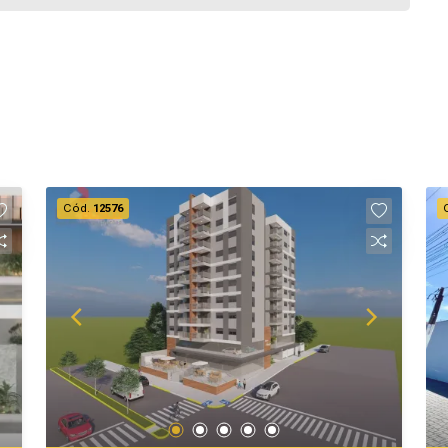
Cód.
12576