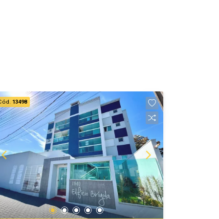
Cód.
13498