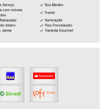
e Serviço
Box Blindex
a com móveis
Frente
ados
 Rebaixado
Iluminação
ado Inteiro
Piso Porcelanato
e Jantar
Varanda Gourmet