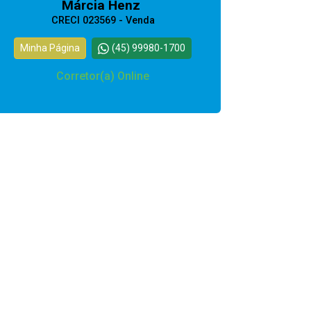
Márcia Henz
CRECI 023569 - Venda
Minha Página
(45) 99980-1700
Corretor(a) Online