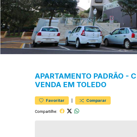
APARTAMENTO
PADRÃO
-
C
VENDA EM TOLEDO
|
Favoritar
Comparar
Compartilhe: