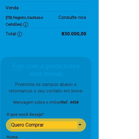
830.000,00
Venda
Consulte-nos
(ITBI, Registro, Escritura e
Certidões)
Total
830.000,00
Fale com a gente sobre
este imóvel
Preencha os campos abaixo e
retornamos o seu contato em breve.
Mensagem sobre o imóvel
Ref. 4458
O que você deseja?
Quero Comprar
Nome