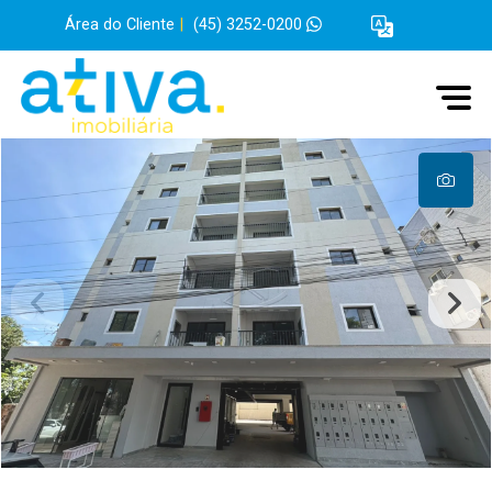
Área do Cliente
|
(45) 3252-0200