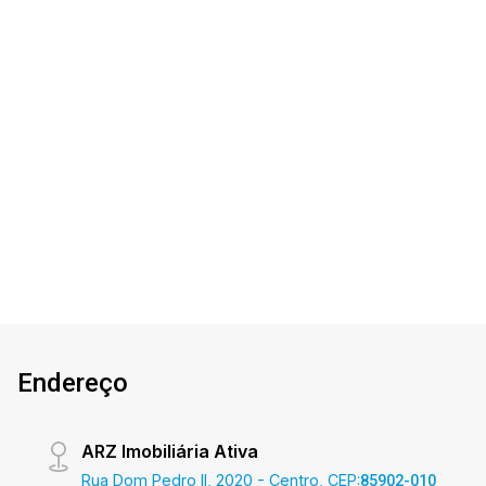
Jardim Santa Maria - Toledo/PR
Apartamento em construção Localizado no
Jardim Santa Maria. O Imóvel conta com: - Sala
de Estar - Sala De Jantar - Cozinha - 02 Quartos
- Banheiro social - Área de serviço - 01 vaga de
garagem - Sacada com churrasqueira Área
2
1
1
63m²
privativa 63,16m² A Imobiliária Ativa conta hoje
Dorm.
Banho
Garagem
A. Útil
com uma das maiores carteiras de imóveis
administrados na cidade, tanto para locação
quanto para venda. Aproveite essa
oportunidade! A hora de encontrar o seu novo lar
É AGORA! Imobiliária Ativa, sinta-se em casa!
Endereço
ARZ Imobiliária Ativa
Rua Dom Pedro II, 2020 - Centro, CEP:
85902-010