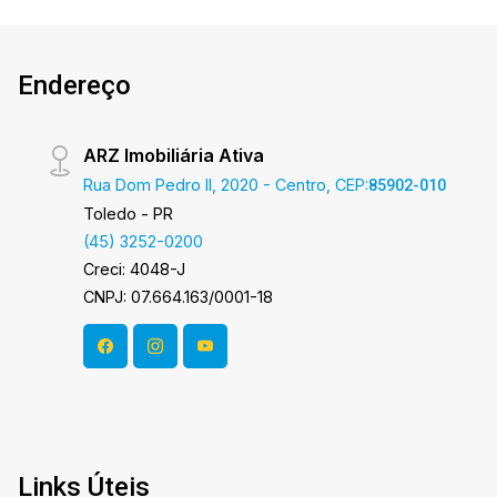
oportunidade! A hora de encontrar o seu novo lar
É AGORA! Imobiliária Ativa, sinta-se em casa!
Endereço
ARZ Imobiliária Ativa
Rua Dom Pedro II, 2020 - Centro, CEP:
85902-010
Toledo - PR
(45) 3252-0200
Creci: 4048-J
CNPJ: 07.664.163/0001-18
Links Úteis