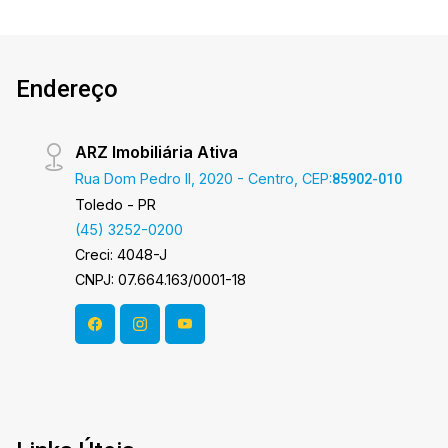
inverno *Elevador *Salão de festas mobilhado,
com piscina e visão panorâmica *Placas solares
*Fechaduras eletrônicas em todos os
Endereço
apartamentos Área privativa 70,00m² Área total
aprox. 93,00m² Aproveite essa oportunidade! A
hora de encontrar o seu novo lar É AGORA!
ARZ Imobiliária Ativa
Imobiliária Ativa, sinta-se em casa!
Rua Dom Pedro II, 2020 - Centro, CEP:
85902-010
Toledo - PR
(45) 3252-0200
Creci: 4048-J
CNPJ: 07.664.163/0001-18