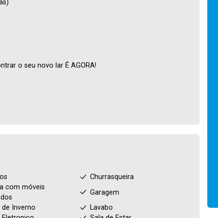
as)
ntrar o seu novo lar É AGORA!
ios
Churrasqueira
a com móveis
Garagem
ados
 de Inverno
Lavabo
 Eletronico
Sala de Estar