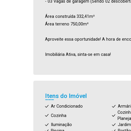
- 03 Vagas de garagem (Sendo 02 descobert
Área construída 332,41m²
Área terreno 750,00m²
Aproveite essa oportunidade! A hora de enco
Imobiliária Ativa, sinta-se em casa!
Itens do Imóvel
Ar Condicionado
Armár
Cozinh
Cozinha
Planej
Iluminação
Jardim
Piscina
Portão