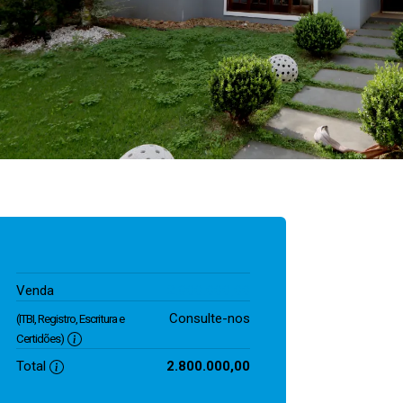
2.800.000,00
Venda
Consulte-nos
(ITBI, Registro, Escritura e
Certidões)
Total
2.800.000,00