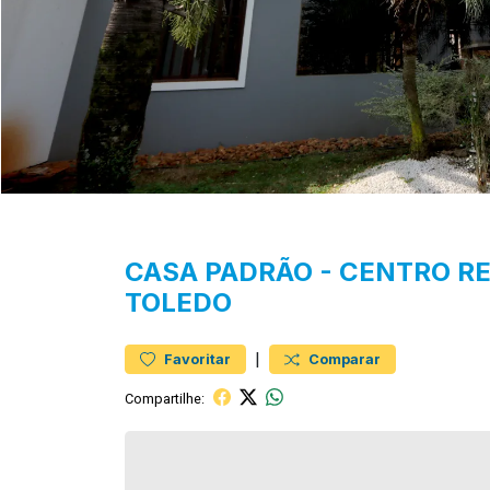
CASA
PADRÃO
-
CENTRO
RE
TOLEDO
|
Favoritar
Comparar
Compartilhe: