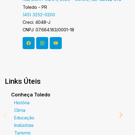
imagens. Fotos meramente ilustrativas` ***
Toledo - PR
Obrigatório contratação de Seguro incêndio ***
(45) 3252-0200
Creci: 4048-J
CNPJ: 07.664.163/0001-18
Links Úteis
Conheça Toledo
História
Clima
Educação
Indústrias
Turismo