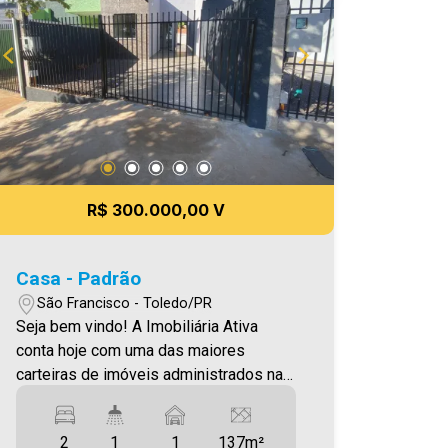
6% do valor do aluguel * verifique
detalhes sobre o FCI no menu
LOCAÇÃO em nosso site. Aproveite
essa oportunidade! A hora de encontrar
o seu novo lar É AGORA! Imobiliária
Ativa, sinta-se em casa!
R$ 300.000,00 V
Casa - Padrão
São Francisco - Toledo/PR
Seja bem vindo! A Imobiliária Ativa
conta hoje com uma das maiores
carteiras de imóveis administrados na
cidade, tanto para locação quanto para
venda. Confira mais uma de nossas
2
1
1
137m²
opções! Casa Localizada no Jardim