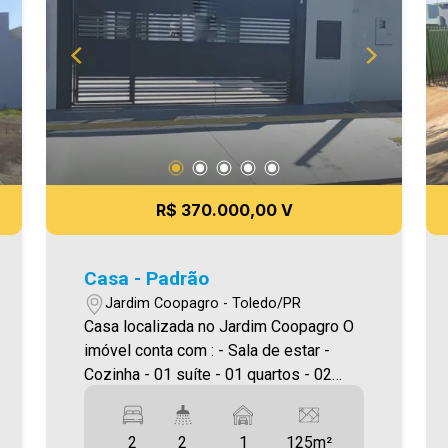
novo lar É AGORA! Imobiliária Ativa,
sinta-se em casa!
R$ 370.000,00 V
Casa - Padrão
Jardim Coopagro - Toledo/PR
Casa localizada no Jardim Coopagro O
imóvel conta com : - Sala de estar -
Cozinha - 01 suíte - 01 quartos - 02
Banheiros (suíte e social) - Lavanderia -
01 Vaga de garagem - Churrasqueira -
2
2
1
125m²
Sobra de terreno Área construída