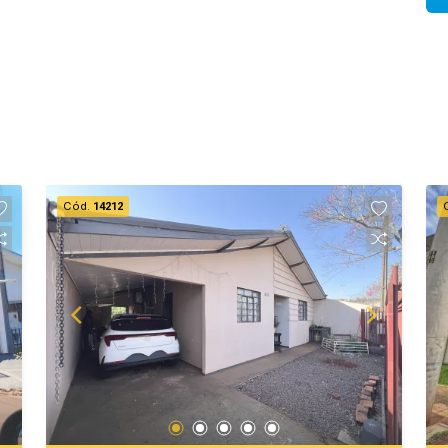
Cód.
14212