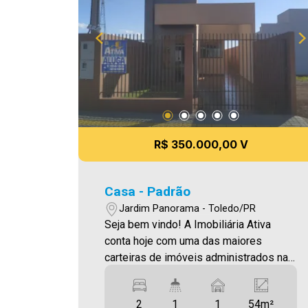
R$ 350.000,00 V
Casa - Padrão
Jardim Panorama - Toledo/PR
Seja bem vindo! A Imobiliária Ativa
conta hoje com uma das maiores
carteiras de imóveis administrados na
cidade, tanto para locação quanto para
venda. Confira mais uma de nossas
2
1
1
54m²
opções! Casa Localizada no Jardim