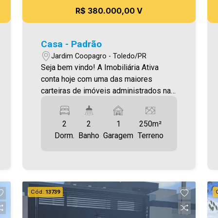
R$ 380.000,00 V
Casa - Padrão
Jardim Coopagro - Toledo/PR
Seja bem vindo! A Imobiliária Ativa
conta hoje com uma das maiores
carteiras de imóveis administrados na
cidade, tanto para locação quanto para
venda. Confira mais uma de nossas
2
2
1
250m²
opções! Casa Localizada no Jardim
Dorm.
Banho
Garagem
Terreno
Coopagro. O Imóvel conta com: - Sala
de Estar - Cozinha - 01 Suíte - 02
Quartos - 02 Banheiros (social e suíte) -
Lavanderia - 01 Vaga de garagem Área
construída aproximadamente 95,75 m²
Cód.
13739
Área terreno 250,00 m² Aproveite essa
oportunidade! A hora de encontrar o seu