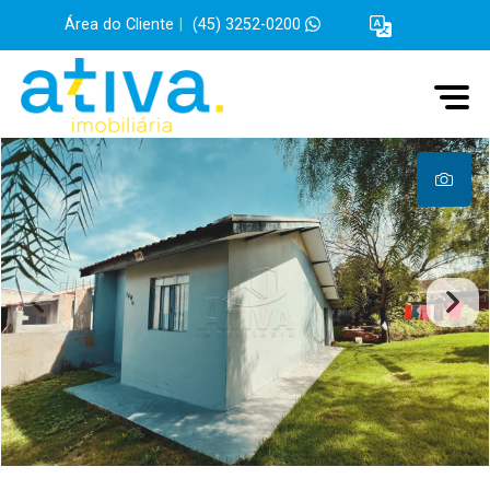
Área do Cliente
|
(45) 3252-0200