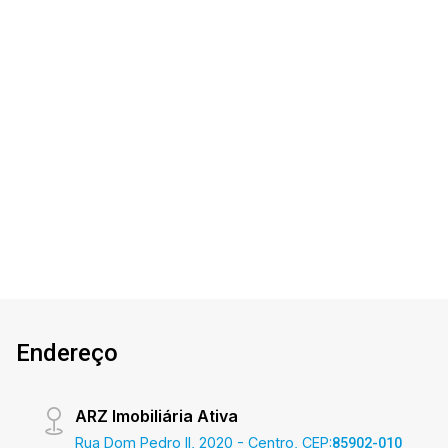
Jardim Panorama II - Toledo/PR
Casa em construção - Localizada no Jardim
Panorama II O Imóvel conta com: - Sala de estar
- Cozinha - 01 suíte - 01 quarto - 02 banheiros
(social e suíte) - Área de serviço - 02 vagas de
garagem (descobertas) - Com boa sobra de
2
2
2
126m²
terreno nos fundos Área construída aproximada
Dorm.
Banho
Garagens
Terreno
57,00m² Área terreno aproximada 126,19m²
Aproveite essa oportunidade! A hora de
encontrar o seu novo lar é agora! Imobiliária
Ativa, sinta-se em casa! As informações aqui
prestadas são verdadeiras, todavia, reservamo-
nos o direito de corrigir qualquer erro de
digitação e ou ortografia, bem como alteração
Endereço
dos preços e imagens. Fotos meramente
ilustrativas
ARZ Imobiliária Ativa
Rua Dom Pedro II, 2020 - Centro, CEP:
85902-010