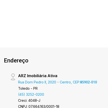
quanto para venda. Confira mais uma de nossas
opções! Sobrado Localizado no Jardim Gisela.
3
3
2
148m²
O Imóvel conta com: - Sala de Estar - Cozinha
Dorm.
Banho
Garagens
Terreno
planejada - Sala de jantar - 01 Quarto - 01 Quarto
com ar condicionado - 01 Suíte com ar
condicionado - 03 Wc´s (Suíte, social e lavabo) -
Área de serviço - Área gourmet com
Churrasqueira, pia e torneira elétrica - 02 Vagas
de garagem Área Construída 163,06m² Área de
Terreno 148,48m² Será cobrado FCI - Fundo de
Endereço
Conservação do Imóvel - equivalente a 6% do
valor do aluguel * verifique detalhes sobre o FCI
no menu LOCAÇÃO em nosso site Aproveite
ARZ Imobiliária Ativa
essa oportunidade! A hora de encontrar o seu
Rua Dom Pedro II, 2020 - Centro, CEP:
85902-010
novo lar É AGORA! Imobiliária Ativa, sinta-se em
Toledo - PR
casa!
(45) 3252-0200
Creci: 4048-J
CNPJ: 07.664.163/0001-18