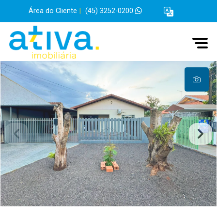
Área do Cliente
|
(45) 3252-0200