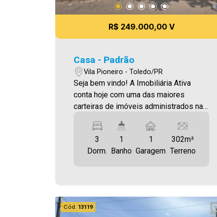
R$ 249.000,00 V
Casa - Padrão
Vila Pioneiro - Toledo/PR
Seja bem vindo! A Imobiliária Ativa
conta hoje com uma das maiores
carteiras de imóveis administrados na
cidade, tanto para locação quanto para
venda. Confira mais uma de nossas
3
1
1
302m²
opções! Casa Localizada na Vila
Dorm.
Banho
Garagem
Terreno
Pioneiro. O Imóvel conta com: - Sala de
Estar - Sala de jantar - Cozinha - 03
Quartos - 01 WC - Área de serviço -
Despensa - 01 Vaga de garagem Área
construída 109,80m² Área terreno
Cód.
13119
301,95m² Aproveite essa oportunidade!