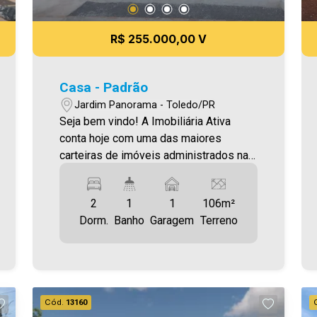
R$ 255.000,00 V
Casa - Padrão
Jardim Panorama - Toledo/PR
Seja bem vindo! A Imobiliária Ativa
conta hoje com uma das maiores
carteiras de imóveis administrados na
cidade, tanto para locação quanto para
venda. Confira mais uma de nossas
2
1
1
106m²
opções! Casa Localizada no Jardim
Dorm.
Banho
Garagem
Terreno
Panorama. O Imóvel conta com: - Sala
de Estar - Cozinha - 02 Quartos - 01 WC
- Área de serviço - 01 Vaga de garagem
Área construída aproximadamente
54,00m² Área terreno aproximadamente
Cód.
13160
106,00m² Aproveite essa oportunidade!