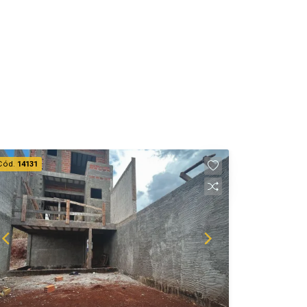
Cód.
14131