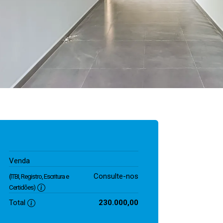
230.000,00
Venda
Consulte-nos
(ITBI, Registro, Escritura e
Certidões)
Total
230.000,00