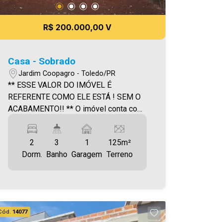
R$ 200.000,00 V
Casa - Sobrado
Jardim Coopagro - Toledo/PR
** ESSE VALOR DO IMÓVEL É
REFERENTE COMO ELE ESTÁ ! SEM O
ACABAMENTO!! ** O imóvel conta com
: - Sala de Estar - Cozinha - 02 Suítes -
03 Banheiros ( suíte e lavabo ) -
2
3
1
125m²
Lavanderia - Vaga de garagem Área
Dorm.
Banho
Garagem
Terreno
construída: 88,70m² Área
terreno:125,00m² A Imobiliária Ativa
possui hoje uma das maiores carteiras
de imóveis administrados da cidade,
atuando com excelência tanto na
Cód.
14077
locação quanto na venda. Aproveite