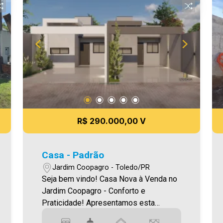
A hora de encontrar o seu novo lar É
AGORA! Imobiliária Ativa, sinta-se em
casa!
R$ 290.000,00 V
Casa - Padrão
Jardim Coopagro - Toledo/PR
Seja bem vindo! Casa Nova à Venda no
Jardim Coopagro - Conforto e
Praticidade! Apresentamos esta
excelente oportunidade para você que