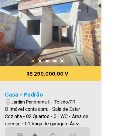
essa oportunidade, agende uma visita!
Imobiliária Ativa | Sinta-se em casa! -
As informações aqui prestadas são
verdadeiras, todavia, reservamo-nos o
direito de corrigir qualquer erro de
digitação e/ou ortografia, bem como
alteração dos preços e imagens. Fotos
meramente ilustrativas.
R$ 290.000,00 V
Casa - Padrão
Jardim Panorama II - Toledo/PR
O Imóvel conta com: - Sala de Estar -
Cozinha - 02 Quartos - 01 WC - Área de
serviço - 01 Vaga de garagem Área
construída aproximadamente 50,00m²