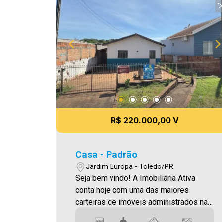
A hora de encontrar o seu novo lar É
AGORA! Imobiliária Ativa, sinta-se em
casa!
R$ 220.000,00 V
Casa - Padrão
Jardim Europa - Toledo/PR
Seja bem vindo! A Imobiliária Ativa
conta hoje com uma das maiores
carteiras de imóveis administrados na
cidade, tanto para locação quanto para