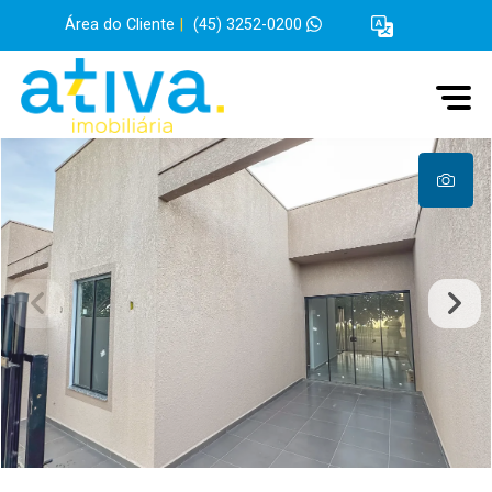
Área do Cliente
|
(45) 3252-0200