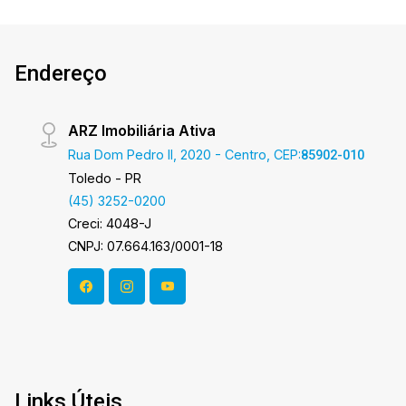
A hora de encontrar o seu novo lar É AGORA!
Imobiliária Ativa, sinta-se em casa!
Endereço
ARZ Imobiliária Ativa
Rua Dom Pedro II, 2020 - Centro, CEP:
85902-010
Toledo - PR
(45) 3252-0200
Creci: 4048-J
CNPJ: 07.664.163/0001-18
Links Úteis