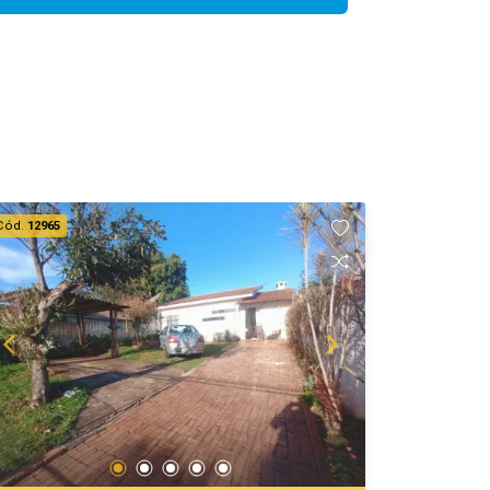
Cód.
12965