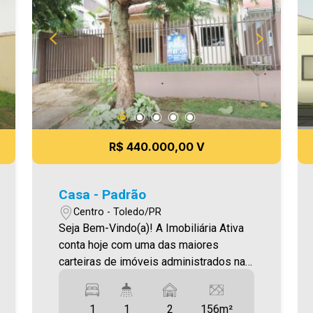
AGORA! Imobiliária Ativa, sinta-se em
casa!
R$ 440.000,00 V
Casa - Padrão
Centro - Toledo/PR
Seja Bem-Vindo(a)! A Imobiliária Ativa
conta hoje com uma das maiores
carteiras de imóveis administrados na
cidade, tanto para locação quanto para
venda. Confira mais uma de nossas
1
1
2
156m²
opções! Casa Localizada no Centro. O