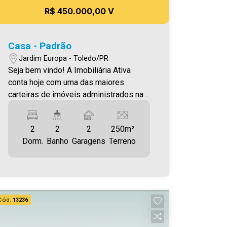
R$ 450.000,00 V
Casa - Padrão
Jardim Europa - Toledo/PR
Seja bem vindo! A Imobiliária Ativa
conta hoje com uma das maiores
carteiras de imóveis administrados na
cidade, tanto para locação quanto para
venda. Confira mais uma de nossas
2
2
2
250m²
opções! Casa Localizada no Jardim
Dorm.
Banho
Garagens
Terreno
Europa. O Imóvel conta com: - Sala de
Estar - Cozinha Planejada - 02 Quartos -
02 WC`s - Área de serviço - 02 vagas
de Garagem Área construída
aproximadamente 100,00m² Área
Cód.
13236
terreno 250,00m² Aproveite essa
oportunidade! A hora de encontrar o seu