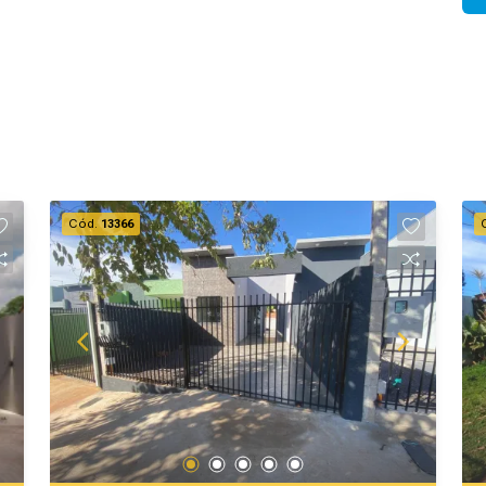
Cód.
13366