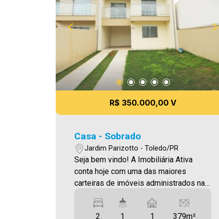
contato e agende sua visita! Essa pode
ser a casa dos seus sonhos!
R$ 350.000,00 V
Casa - Sobrado
Jardim Parizotto - Toledo/PR
Seja bem vindo! A Imobiliária Ativa
conta hoje com uma das maiores
carteiras de imóveis administrados na
cidade, tanto para locação quanto para
venda. Confira mais uma de nossas
2
1
1
379m²
opções! Sobrado localizado no Jardim