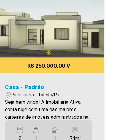
novo lar É AGORA! Imobiliária Ativa,
sinta-se em casa!
R$ 250.000,00 V
Casa - Padrão
Pinheirinho - Toledo/PR
Seja bem vindo! A Imobiliária Ativa
conta hoje com uma das maiores
carteiras de imóveis administrados na
cidade, tanto para locação quanto para
venda. Confira mais uma de nossas
2
1
1
74m²
opções! Casa Localizada no Bairro