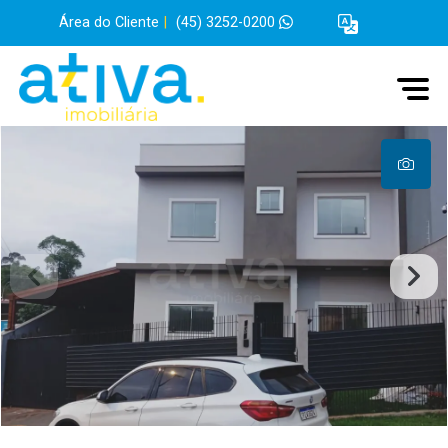
Área do Cliente
|
(45) 3252-0200