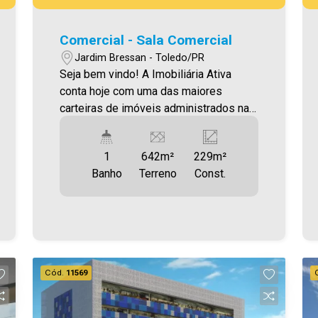
Comercial - Sala Comercial
Jardim Bressan - Toledo/PR
Seja bem vindo! A Imobiliária Ativa
conta hoje com uma das maiores
carteiras de imóveis administrados na
cidade, tanto para locação quanto para
venda. Confira mais uma de nossas
1
642m²
229m²
opções! Sala Comercial Localizada no
Banho
Terreno
Const.
Jardim Bressan Área Privativa
641,50m² Aproveite essa oportunidade!
Imobiliária Ativa, sinta-se em casa!
Cód.
11569