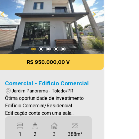
digitação e/ou ortografia, bem como
alteração dos preços e imagens. Fotos
meramente ilustrativas
R$ 950.000,00 V
Comercial - Edificio Comercial
Jardim Panorama - Toledo/PR
Ótima oportunidade de investimento
Edifício Comercial/Residencial
Edificação conta com uma sala
comercial na parte inferior, que está
alugada gerando renda, pelo valor de
1
2
3
388m²
R$1.400,00. Na parte superior se