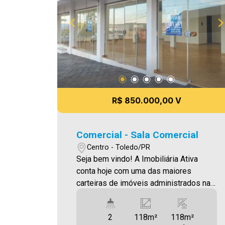
R$ 850.000,00 V
Comercial - Sala Comercial
Centro - Toledo/PR
Seja bem vindo! A Imobiliária Ativa
conta hoje com uma das maiores
carteiras de imóveis administrados na
cidade, tanto para locação quanto para
venda. Confira mais uma de nossas
2
118m²
118m²
opções! Sala comercial Localizada no