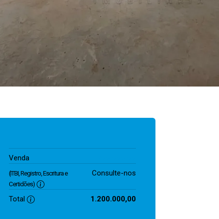
1.200.000,00
Venda
Consulte-nos
(ITBI, Registro, Escritura e
Certidões)
Total
1.200.000,00