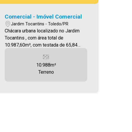
Comercial - Imóvel Comercial
Jardim Tocantins - Toledo/PR
Chácara urbana localizado no Jardim
Tocantins , com área total de
10.987,60m², com testada de 65,84
metros frente Av. Cirne Lima. O Imóvel
possui localização estratégica para
10.988m²
instalação de Posto de combustível,
Terreno
Salas comercial (Street Mall).
Empresas industriais, Galpões de
armazenagem. A Imobiliária Ativa conta
hoje com uma das maiores carteiras de
imóveis administrados na cidade, tanto
para locação quanto para venda.
Aproveite essa oportunidade!
Imobiliária Ativa, sinta-se em casa!