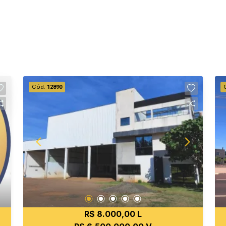
Cód.
12890
R$ 8.000,00 L