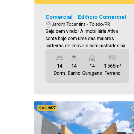
Comercial - Edificio Comercial
Jardim Tocantins - Toledo/PR
Seja bem vindo! A Imobiliária Ativa
conta hoje com uma das maiores
carteiras de imóveis administrados na
cidade, tanto para locação quanto para
venda. Confira mais uma de nossas
14
14
14
1.566m²
opções! OPORTUNIDADE DE
Dorm.
Banho
Garagens
Terreno
INVESTIMENTO! Negócio em
funcionamento, Baixo custo
administrativo! Região em crescente
valorização! Complexo localizado no
Jardim Coopagro. O Imóvel conta com:
Cód.
6877
14 Aptos: - Suíte, Garagem, lavanderia,
Guarita Área construída 856,38m² Área
de terreno 1.565,57m² Aproveite essa
oportunidade! A hora de encontrar o seu