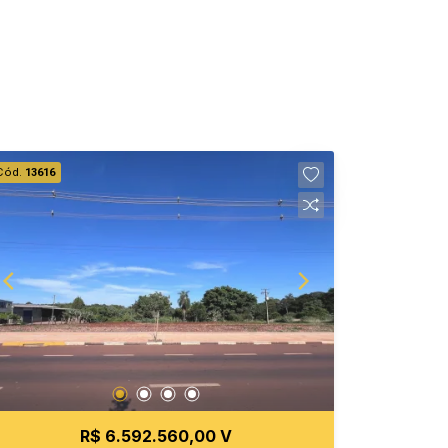
Cód.
13616
R$ 6.592.560,00 V