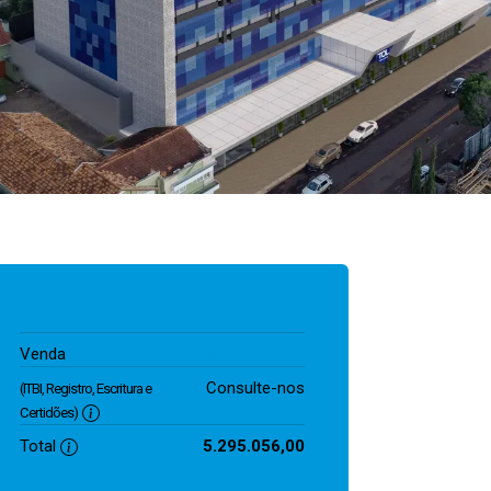
5.295.056,00
Venda
Consulte-nos
(ITBI, Registro, Escritura e
Certidões)
Total
5.295.056,00