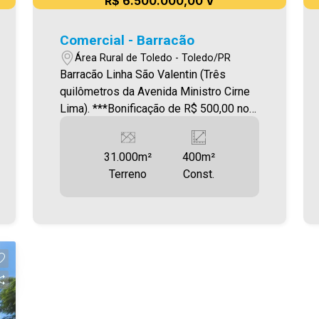
R$ 6.500.000,00 V
Comercial - Barracão
Área Rural de Toledo - Toledo/PR
Barracão Linha São Valentin (Três
quilômetros da Avenida Ministro Cirne
Lima). ***Bonificação de R$ 500,00 nos
3 primeiros meses de locação*** O
imóvel conta com: - Lavatório exclusivo
31.000m²
400m²
para caminhões - Escritório - Energia
Terreno
Const.
trifásica disponível *Fácil acesso para
veículos pesados e transporte logístico
*Abastecimento com água de poço
artesiano Área total construída de 400
m² Será cobrado FCI - Fundo de
Conservação do Imóvel - equivalente a
6% do valor do aluguel * verifique
detalhes sobre o FCI no menu
LOCAÇÃO em nosso site. Imobiliária