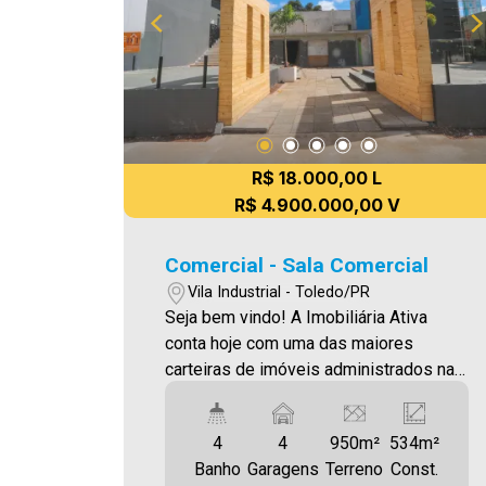
novo lar É AGORA! Imobiliária Ativa,
sinta-se em casa!
R$ 18.000,00 L
R$ 4.900.000,00 V
Comercial - Sala Comercial
Vila Industrial - Toledo/PR
Seja bem vindo! A Imobiliária Ativa
conta hoje com uma das maiores
carteiras de imóveis administrados na
cidade, tanto para locação quanto para
venda. Confira mais uma de nossas
4
4
950m²
534m²
opções! Sala Comercial Localizada na
Banho
Garagens
Terreno
Const.
Vila Industrial. Aproveite essa