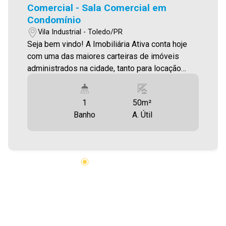
Comercial - Sala Comercial em
Condomínio
Vila Industrial - Toledo/PR
Seja bem vindo! A Imobiliária Ativa conta hoje
com uma das maiores carteiras de imóveis
administrados na cidade, tanto para locação
quanto para venda. Confira mais uma de nossas
opções! Sala Comercial localizada na Vila
1
50m²
Industrial. Área Privativa 50,00m² Será cobrado
Banho
A. Útil
FCI - Fundo de Conservação do Imóvel -
equivalente a 6% do valor do aluguel * verifique
detalhes sobre o FCI no menu LOCAÇÃO em
nosso site. Aproveite essa oportunidade!
Imobiliária Ativa, sinta-se em casa!