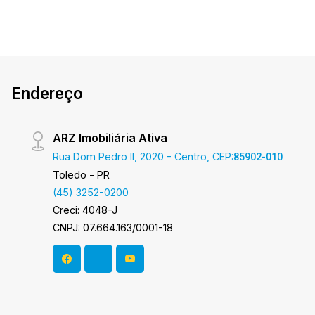
capacidade de 1.100 suínos cada - Poço semi
artesiano - Estrebaria - Pomar - 02 silos Casa
com: - Sala de estar - Cozinha - 03 quartos - 02
Wc sociais - 01 vaga de garagem coberta Área
total construída 2.500,00m² Área da casa
Endereço
60,50m² Área terreno 57.142,00m² Aproveite
essa oportunidade! A hora de encontrar o seu
novo lar É AGORA! Imobiliária Ativa, sinta-se em
ARZ Imobiliária Ativa
casa!
Rua Dom Pedro II, 2020 - Centro, CEP:
85902-010
Toledo - PR
(45) 3252-0200
Creci: 4048-J
CNPJ: 07.664.163/0001-18