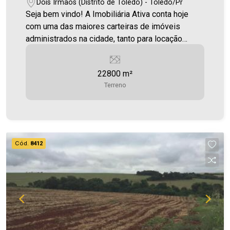
Dois Irmãos (Distrito de Toledo) - Toledo/Pr
Seja bem vindo! A Imobiliária Ativa conta hoje
com uma das maiores carteiras de imóveis
administrados na cidade, tanto para locação
quanto para venda. Confira mais uma de nossas
opções! Chácara Localizada em Dois Irmãos. Por
22800 m²
R$850.000,00 O imóvel conta com: - Casa de
Terreno
madeira - Sanga - Torre de internet e celular -
Poço artesiano - Área para pastagem Área
terreno 22.800,00m² Aproveite essa
oportunidade! Imobiliária Ativa, sinta-se em casa!
Cód.
8412