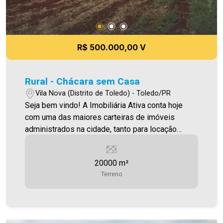
R$ 500.000,00 V
Rural - Chácara sem Casa
Vila Nova (Distrito de Toledo) - Toledo/PR
Seja bem vindo! A Imobiliária Ativa conta hoje
com uma das maiores carteiras de imóveis
administrados na cidade, tanto para locação
quanto para venda. Confira mais uma de nossas
opções! Chácara localizado na Linha Guaçu com
20000 m²
20.000,00m² Por R$ 500.000,00 Aproveite essa
Terreno
oportunidade! Imobiliária Ativa, sinta-se em casa!