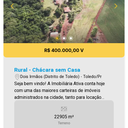
R$ 400.000,00 V
Rural - Chácara sem Casa
Dois Irmãos (Distrito de Toledo) - Toledo/Pr
Seja bem vindo! A Imobiliária Ativa conta hoje
com uma das maiores carteiras de imóveis
administrados na cidade, tanto para locação
quanto para venda. Confira mais uma de nossas
opções! Chácara Localizada em Dois Irmãos. Por
22905 m²
R$400.000,00 Área terreno 22.905,00m²
Terreno
Aproveite essa oportunidade! Imobiliária Ativa,