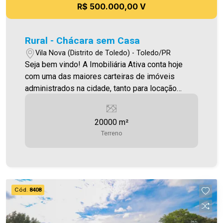
R$ 500.000,00 V
Rural - Chácara sem Casa
Vila Nova (Distrito de Toledo) - Toledo/PR
Seja bem vindo! A Imobiliária Ativa conta hoje
com uma das maiores carteiras de imóveis
administrados na cidade, tanto para locação
quanto para venda. Confira mais uma de nossas
opções! Chácara localizado na Linha Guaçu com
20000 m²
20.000,00m² Por R$ 500.000,00 Aproveite essa
Terreno
oportunidade! Imobiliária Ativa, sinta-se em casa!
Cód.
8408