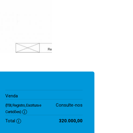
320.000,00
Venda
Consulte-nos
(ITBI, Registro, Escritura e
Certidões)
Total
320.000,00