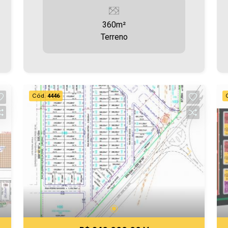
cidade, tanto para locação quanto para
venda. Confira mais uma de nossas
360m²
opções! Terreno localizado no Jardim
Terreno
Tocantins, com 360,00m² Aproveite
essa oportunidade! Imobiliária Ativa,
sinta-se em casa!
Cód.
4446