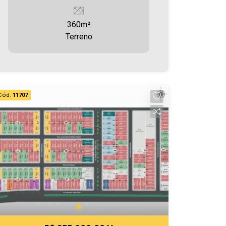
cidade, tanto para locação quanto para
venda. Confira mais uma de nossas
360m²
opções! Terreno localizado no Jardim
Terreno
Tocantins, com 360,05m² Aproveite
essa oportunidade! Imobiliária Ativa,
sinta-se em casa!
Cód.
11707