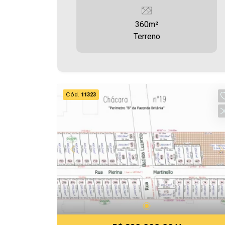
360m²
Terreno
Cód.
11323