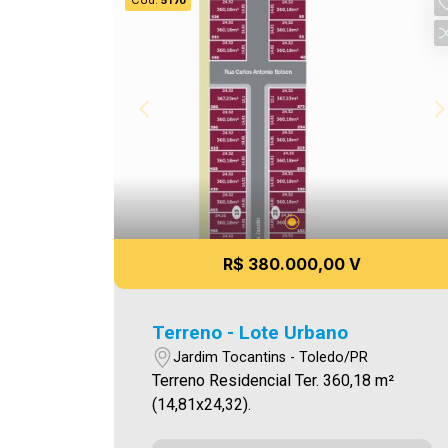
Cód.
5170
R$ 380.000,00 V
Terreno - Lote Urbano
Jardim Tocantins - Toledo/PR
Terreno Residencial Ter. 360,18 m²
(14,81x24,32).