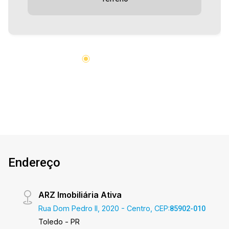
muros ade arrimo ferragem reforçada feito todo
com cimento usinado Aproveite essa
oportunidade! A hora de encontrar o seu novo lar
É AGORA! Imobiliária Ativa, sinta-se em casa!
Endereço
ARZ Imobiliária Ativa
Rua Dom Pedro II, 2020 - Centro, CEP:
85902-010
Toledo - PR