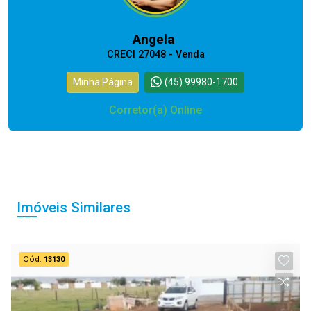
Angela
CRECI 27048 - Venda
Minha Página
(45) 99980-1700
Corretor(a) Online
Imóveis Similares
Cód.
13130