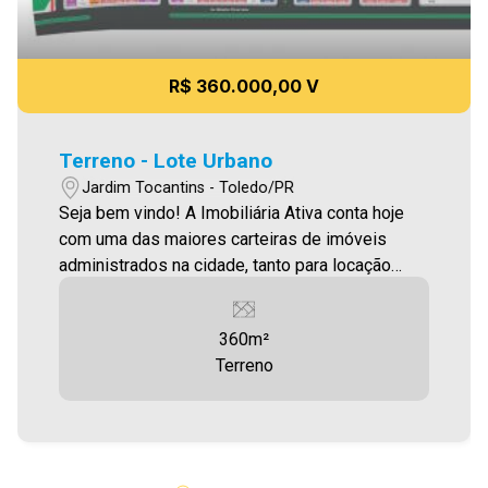
R$ 360.000,00 V
Terreno - Lote Urbano
Jardim Tocantins - Toledo/PR
Seja bem vindo! A Imobiliária Ativa conta hoje
com uma das maiores carteiras de imóveis
administrados na cidade, tanto para locação
quanto para venda. Confira mais uma de nossas
opções! Terreno em excelente localização com
360m²
360,00m² Aproveite essa oportunidade! A hora
Terreno
de encontrar o seu novo lar É AGORA! Imobiliária
Ativa, sinta-se em casa!