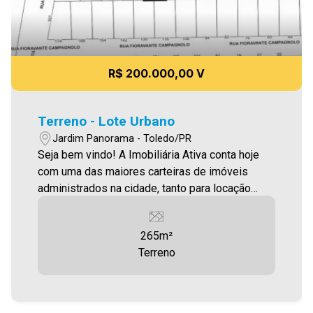
R$ 200.000,00 V
Terreno - Lote Urbano
Jardim Panorama - Toledo/PR
Seja bem vindo! A Imobiliária Ativa conta hoje
com uma das maiores carteiras de imóveis
administrados na cidade, tanto para locação
quanto para venda. Confira mais uma de nossas
opções! Terreno localizado no Jardim
265m²
Panorama/Belo Horizonte, com 265,06m².
Terreno
Terreno conta com uma casa de madeira de
60,50m². Aproveite essa oportunidade!
Imobiliária Ativa, sinta-se em casa!