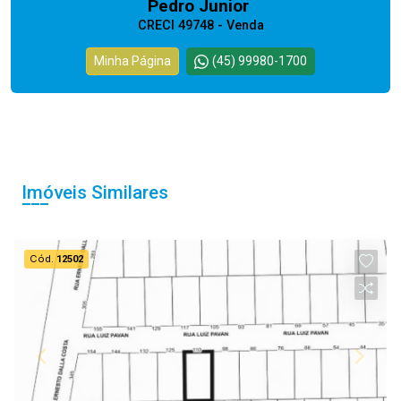
Pedro Junior
CRECI 49748 - Venda
Minha Página
(45) 99980-1700
Imóveis Similares
Cód.
12502