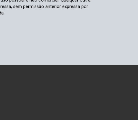
a uso pessoal e não comercial. Qualquer outra
pressa, sem permissão anterior expressa por
da.