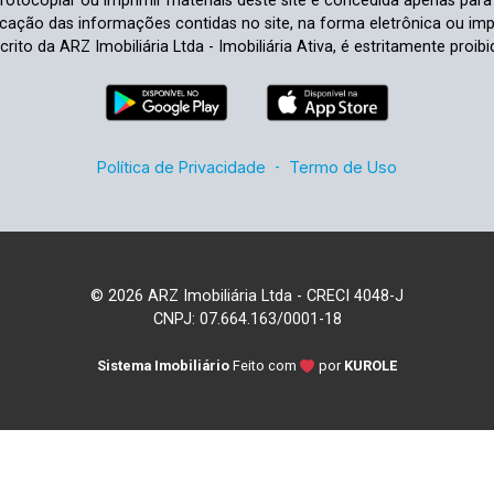
e fotocopiar ou imprimir materiais deste site é concedida apenas par
ficação das informações contidas no site, na forma eletrônica ou im
crito da ARZ Imobiliária Ltda - Imobiliária Ativa, é estritamente proibi
Política de Privacidade
-
Termo de Uso
© 2026 ARZ Imobiliária Ltda - CRECI 4048-J
CNPJ: 07.664.163/0001-18
Sistema Imobiliário
Feito com
por
KUROLE