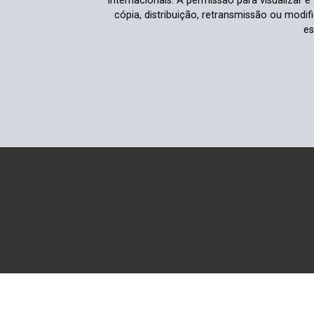
internacionais. A permissão para visualizar 
cópia, distribuição, retransmissão ou modi
es