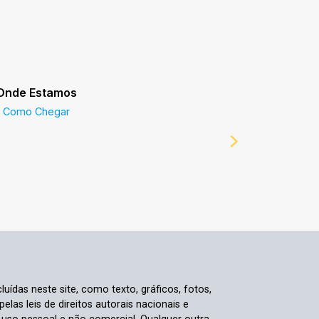
Onde Estamos
Prefeitur
Como Chegar
Prefeitur
luídas neste site, como texto, gráficos, fotos,
elas leis de direitos autorais nacionais e