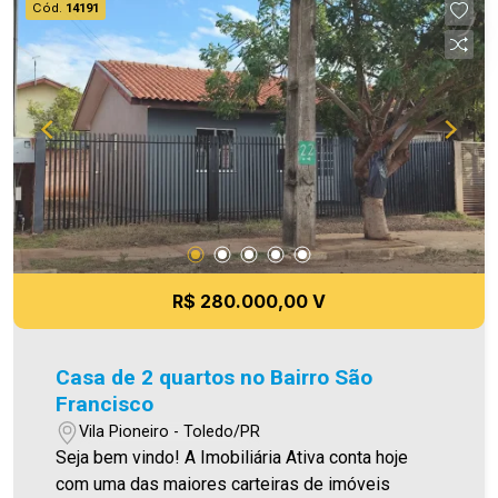
Cód.
14191
As informações aqui prestadas são verdadeiras,
todavia, reservamo-nos o direito de corrigir
qualquer erro de digitação e/ou ortografia, bem
como alteração dos preços e imagens. Fotos
meramente ilustrativas
R$ 280.000,00 V
Casa de 2 quartos no Bairro São
Francisco
Vila Pioneiro - Toledo/PR
Seja bem vindo! A Imobiliária Ativa conta hoje
com uma das maiores carteiras de imóveis