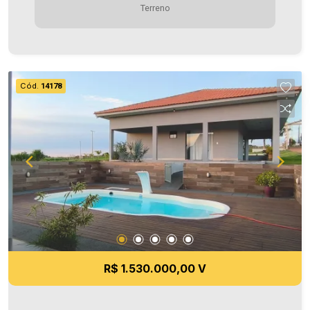
Terreno
Aproveite essa oportunidade! A hora de encontrar
o seu novo lar É AGORA! Imobiliária Ativa, sinta-
se em casa!
Cód.
14178
R$ 1.530.000,00 V