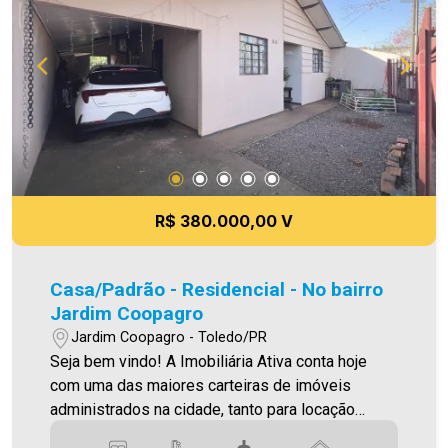
uma visita! Imobiliária Ativa | Sinta-se em casa! -
As informações aqui prestadas são verdadeiras,
todavia, reservamo-nos o direito de corrigir
qualquer erro de digitação e/ou ortografia, bem
como alteração dos preços e imagens. Fotos
meramente ilustrativas
R$ 380.000,00 V
Casa/Padrão - Residencial - No bairro
Jardim Coopagro
Jardim Coopagro - Toledo/PR
Seja bem vindo! A Imobiliária Ativa conta hoje
com uma das maiores carteiras de imóveis
administrados na cidade, tanto para locação
quanto para venda. Confira mais uma de nossas