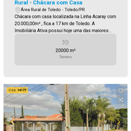
Rural - Chácara com Casa
Área Rural de Toledo - Toledo/PR
Chácara com casa localizada na Linha Acaray com
20.000,00m² , fica a 17 km de Toledo. A
Imobiliária Ativa possui hoje uma das maiores
carteiras de imóveis administrados da cidade,
atuando com excelência tanto na locação quanto
20000 m²
na venda. Aproveite essa oportunidade, agende
Terreno
uma visita! Imobiliária Ativa | Sinta-se em casa! -
As informações aqui prestadas são verdadeiras,
todavia, reservamo-nos o direito de corrigir
qualquer erro de digitação e/ou ortografia, bem
como alteração dos preços e imagens. Fotos
Cód.
14177
meramente ilustrativas