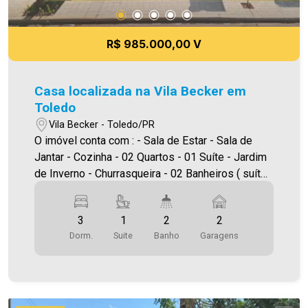
dos preços e imagens. Fotos meramente
ilustrativas Imobiliária Ativa, sinta-se em casa!
R$ 985.000,00 V
Casa localizada na Vila Becker em
Toledo
Vila Becker - Toledo/PR
O imóvel conta com : - Sala de Estar - Sala de
Jantar - Cozinha - 02 Quartos - 01 Suíte - Jardim
de Inverno - Churrasqueira - 02 Banheiros ( suíte
e social ) - Lavanderia - 02 Vagas de Garagem -
Piscina aquecida com cascata e iluminação Área
3
1
2
2
construída: 148,64m² Área terreno: 245,00m² A
Dorm.
Suite
Banho
Garagens
Imobiliária Ativa possui hoje uma das maiores
carteiras de imóveis administrados da cidade,
atuando com excelência tanto na locação quanto
na venda. Aproveite essa oportunidade, agende
uma visita! Imobiliária Ativa | Sinta-se em casa! -