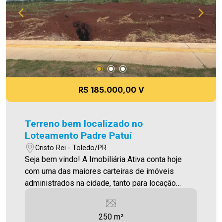
excelência tanto na locação quanto na venda.
Aproveite essa oportunidade, agende uma visita!
Imobiliária Ativa | Sinta-se em casa! - As
informações aqui prestadas são verdadeiras,
todavia, reservamo-nos o direito de corrigir
qualquer erro de digitação e/ou ortografia, bem
como alteração dos preços e imagens. Fotos
meramente ilustrativas.
R$ 185.000,00 V
Terreno bem localizado no
Loteamento Padre Patuí
Cristo Rei - Toledo/PR
Seja bem vindo! A Imobiliária Ativa conta hoje
com uma das maiores carteiras de imóveis
administrados na cidade, tanto para locação
quanto para venda. Confira mais uma de nossas
opções! Terreno localizado no Jardim Coopagro,
250 m²
loteamento Padre Patuí, com 250,00m².