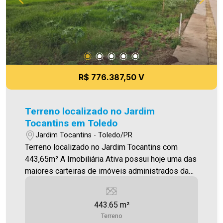
R$ 776.387,50 V
Terreno localizado no Jardim
Tocantins em Toledo
Jardim Tocantins - Toledo/PR
Terreno localizado no Jardim Tocantins com
443,65m² A Imobiliária Ativa possui hoje uma das
maiores carteiras de imóveis administrados da
cidade, atuando com excelência tanto na locação
quanto na venda. Aproveite essa oportunidade,
443.65 m²
agende uma visita! Imobiliária Ativa | Sinta-se em
Terreno
casa! - As informações aqui prestadas são