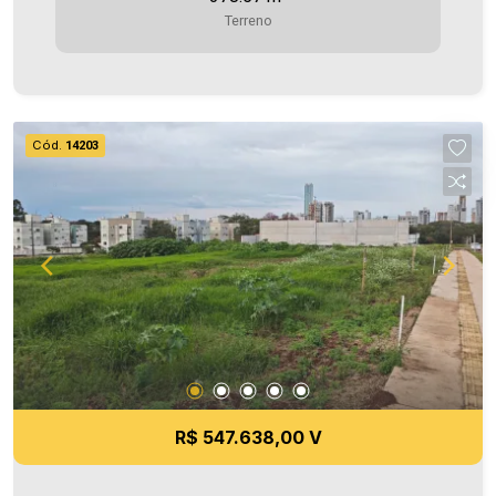
agende uma visita! Imobiliária Ativa | Sinta-se em
Terreno
casa! - As informações aqui prestadas são
verdadeiras, todavia, reservamo-nos o direito de
corrigir qualquer erro de digitação e/ou ortografia,
bem como alteração dos preços e imagens.
Fotos meramente ilustrativas
Cód.
14203
R$ 547.638,00 V