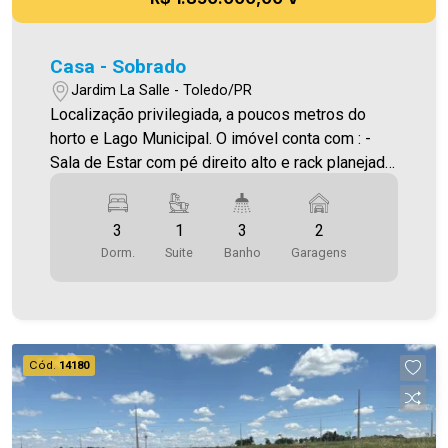
Casa - Sobrado
Jardim La Salle - Toledo/PR
Localização privilegiada, a poucos metros do
horto e Lago Municipal. O imóvel conta com : -
Sala de Estar com pé direito alto e rack planejada
. - Cozinha gourmet planejada, fogão de indução,
bancada de granito e churrasqueira - 02 Quartos -
3
1
3
2
01 Suíte - 03 Banheiros ( suíte , social e lavabo ) -
Dorm.
Suite
Banho
Garagens
Lavanderia com móveis planejados - 02 vagas de
garagem - Piscina com led, hidro e aquecimento
solar - Energia solar - Sistema de alarme e
monitoramento - Persianas motorizadas -
Estrutura para água quente Área construída:
Cód.
14180
205,00m² Área terreno: 207,00m² A Imobiliária
Ativa possui hoje uma das maiores carteiras de
imóveis administrados da cidade, atuando com