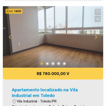
Banheiro social; 2 jardins de inverno,
proporcionando mais iluminação e ventilação
Cód.
14223
natural; Edícula com lavanderia fechada, lavabo,
churrasqueira, forno, fogão a lenha e pia, ideal
para receber amigos e familiares; Sistema de
energia solar com 8 placas, garantindo economia
na conta de energia; Portão eletrônico;
Permanecem no imóvel 2 aparelhos de ar-
condicionado (na suíte e em um dos quartos). A
casa é construída em laje, inclusive o lavabo da
edícula. O restante da edícula possui acabamento
em forro. Um imóvel funcional, bem distribuído e
com excelentes diferenciais para proporcionar
R$ 780.000,00 V
conforto e qualidade de vida. Área construída
126.00 m² Área terreno 187.50 m² Aproveite essa
oportunidade! A hora de encontrar o seu novo lar
Apartamento localizado na Vila
É AGORA! Imobiliária Ativa, sinta-se em casa!
Industrial em Toledo
Vila Industrial - Toledo/PR