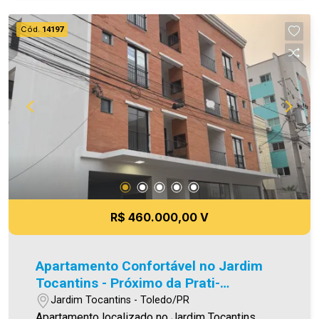
prestadas são verdadeiras, todavia, reservamo-
nos o direito de corrigir qualquer erro de
Cód.
14197
digitação e/ou ortografia, bem como alteração
dos preços e imagens. Fotos meramente
ilustrativas.
R$ 460.000,00 V
Apartamento Confortável no Jardim
Tocantins - Próximo da Prati-
Donaduzzi
Jardim Tocantins - Toledo/PR
Apartamento localizado no Jardim Tocantins