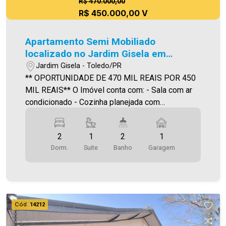
R$ 470.000,00
R$ 450.000,00 V
Apartamento Semi Mobiliado
localizado no Jardim Gisela em
Toledo.
Jardim Gisela - Toledo/PR
** OPORTUNIDADE DE 470 MIL REAIS POR 450
MIL REAIS** O Imóvel conta com: - Sala com ar
condicionado - Cozinha planejada com
forno/cooktop/exaustor - 01 Suíte com móveis
planejados e ar condicionado - 01 Quarto com
2
1
2
1
móveis planejados e ar condicionado - Sacada
Dorm.
Suite
Banho
Garagem
com churrasqueira - Área de serviço (com móveis
removíveis) - Vaga de garagem coberta - Área de
festas (térreo) Área privativa 74,89m² A
Imobiliária Ativa possui hoje uma das maiores
carteiras de imóveis administrados da cidade,
Cód.
14212
atuando com excelência tanto na locação quanto
na venda. Aproveite essa oportunidade, agende