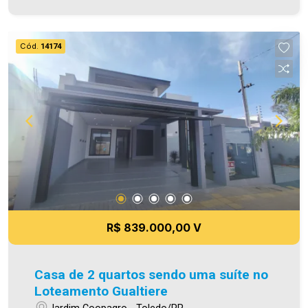
box e chuveiros) - Área de serviço coberta -
Sobra de terreno com churrasqueira - Piscina de
fibra com ótima dimensão - 01 vaga de garagem
Cód.
14174
paralela (sendo descoberta) - Piso porcelanato -
Bem iluminada - Forro em PVC Área construída
99,16m² Área de terreno 374,44m² Aproveite
essa oportunidade! A hora de encontrar o seu
novo lar é agora! Imobiliária Ativa, sinta-se em
casa! As informações aqui prestadas são
verdadeiras, todavia, reservamo-nos o direito de
corrigir qualquer erro de digitação e ou ortografia,
bem como alteração dos preços e imagens.
Fotos meramente ilustrativas
R$ 839.000,00 V
Casa de 2 quartos sendo uma suíte no
Loteamento Gualtiere