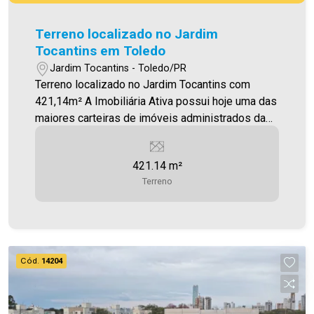
Terreno localizado no Jardim
Tocantins em Toledo
Jardim Tocantins - Toledo/PR
Terreno localizado no Jardim Tocantins com
421,14m² A Imobiliária Ativa possui hoje uma das
maiores carteiras de imóveis administrados da
cidade, atuando com excelência tanto na locação
quanto na venda. Aproveite essa oportunidade,
421.14 m²
agende uma visita! Imobiliária Ativa | Sinta-se em
Terreno
casa! - As informações aqui prestadas são
verdadeiras, todavia, reservamo-nos o direito de
corrigir qualquer erro de digitação e/ou ortografia,
bem como alteração dos preços e imagens.
Fotos meramente ilustrativas
Cód.
14204