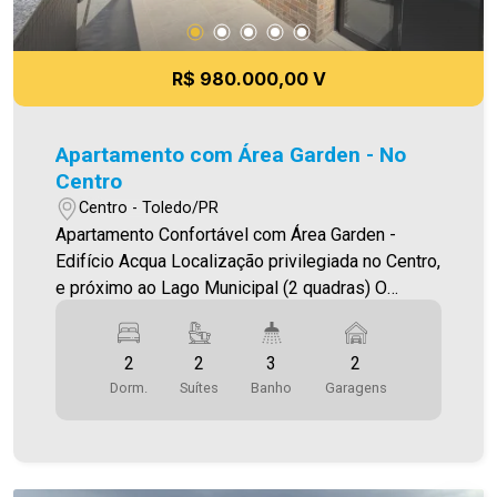
R$ 980.000,00 V
Apartamento com Área Garden - No
Centro
Centro - Toledo/PR
Apartamento Confortável com Área Garden -
Edifício Acqua Localização privilegiada no Centro,
e próximo ao Lago Municipal (2 quadras) O
Imóvel conta com: - Sala de Estar e Jantar
integradas - 2 Suítes - 03 Banheiros (suítes e
2
2
3
2
lavabo) - Cozinha - Área de serviço - Sacada com
Dorm.
Suítes
Banho
Garagens
ótimo espaço garden privativo e exclusivo da
unidade - Churrasqueira - Andar alto - 02 vagas
de garagem (paralelas) - Box para depósito
(Hobby Box) Edifício conta com: - 02 elevadores