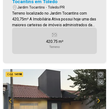
Tocantins em Toledo
Jardim Tocantins - Toledo/PR
Terreno localizado no Jardim Tocantins com
420,75m² A Imobiliária Ativa possui hoje uma das
maiores carteiras de imóveis administrados da
cidade, atuando com excelência tanto na locação
quanto na venda. Aproveite essa oportunidade,
420.75 m²
agende uma visita! Imobiliária Ativa | Sinta-se em
Terreno
casa! - As informações aqui prestadas são
verdadeiras, todavia, reservamo-nos o direito de
corrigir qualquer erro de digitação e/ou ortografia,
bem como alteração dos preços e imagens.
Fotos meramente ilustrativas
Cód.
14198