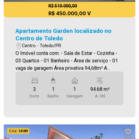
R$ 510.000,00
R$ 450.000,00 V
Apartamento Garden localizado no
Centro de Toledo
Centro - Toledo/PR
O Imóvel conta com: - Sala de Estar - Cozinha -
03 Quartos - 01 Banheiro - Área de serviço - 01
vaga de garagem Área privativa 94,68m² A
Imobiliária Ativa possui hoje uma das maiores
carteiras de imóveis administrados da cidade,
3
1
1
94.68 m²
atuando com excelência tanto na locação quanto
Dorm.
Banho
Garagem
A. Útil
na venda. Aproveite essa oportunidade, agende
uma visita! Imobiliária Ativa | Sinta-se em casa! -
As informações aqui prestadas são verdadeiras,
todavia, reservamo-nos o direito de corrigir
qualquer erro de digitação e/ou ortografia, bem
Cód.
14189
como alteração dos preços e imagens. Fotos