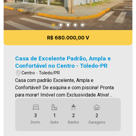
R$ 680.000,00 V
Casa de Excelente Padrão, Ampla e
Confortável no Centro - Toledo-PR
Centro - Toledo/PR
Casa com padrão Excelente, Ampla e
Confortável! De esquina e com piscina! Pronta
para morar! Imóvel com Exclusividade Ativa!
Muito bem localizada, em uma rua bem tranquila,
e próxima da Rua Piratini e da Av. Senador Atílio
3
1
2
2
Fontana O Imóvel conta com: - Sala de estar de
Dorm.
Suite
Banho
Garagens
ótimas dimensões - Cozinha - 01 suíte ampla -
02 quartos - 02 Banheiros (social e suíte - com