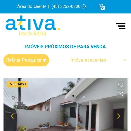
Área do Cliente
|
(45) 3252-0200
IMÓVEIS PRÓXIMOS DE PARA VENDA
Refinar Pesquisa
Cód.
14229