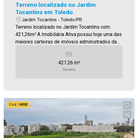
Terreno localizado no Jardim
Tocantins em Toledo
Jardim Tocantins - Toledo/PR
Terreno localizado no Jardim Tocantins com
421,26m² A Imobiliária Ativa possui hoje uma das
maiores carteiras de imóveis administrados da
cidade, atuando com excelência tanto na locação
quanto na venda. Aproveite essa oportunidade,
421.26 m²
agende uma visita! Imobiliária Ativa | Sinta-se em
Terreno
casa! - As informações aqui prestadas são
verdadeiras, todavia, reservamo-nos o direito de
corrigir qualquer erro de digitação e/ou ortografia,
bem como alteração dos preços e imagens.
Fotos meramente ilustrativas
Cód.
14202