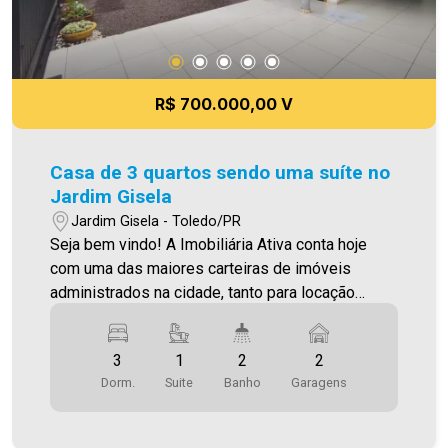
R$ 700.000,00 V
Casa de 3 quartos sendo uma suíte no
Jardim Gisela
Jardim Gisela - Toledo/PR
Seja bem vindo! A Imobiliária Ativa conta hoje
com uma das maiores carteiras de imóveis
administrados na cidade, tanto para locação
quanto para venda. Confira mais uma de nossas
opções! Excelente oportunidade para quem
3
1
2
2
busca um imóvel completo e pronto para morar!
Dorm.
Suite
Banho
Garagens
Características do imóvel: 3 quartos, sendo 1
suíte com guarda-roupa planejado; Cozinha com
móveis planejados e cooktop; Sala de estar;