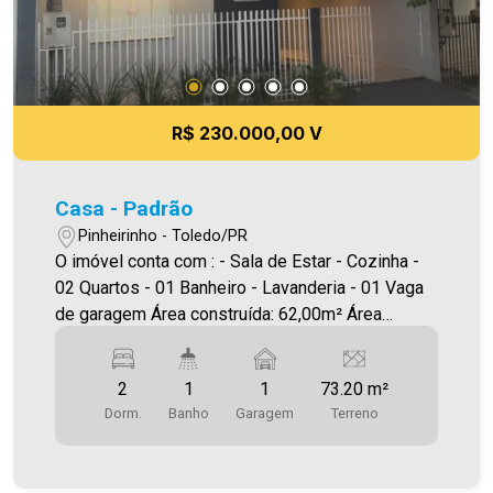
R$ 230.000,00 V
Casa - Padrão
Pinheirinho - Toledo/PR
O imóvel conta com : - Sala de Estar - Cozinha -
02 Quartos - 01 Banheiro - Lavanderia - 01 Vaga
de garagem Área construída: 62,00m² Área
terreno:73,20m² A Imobiliária Ativa possui hoje
uma das maiores carteiras de imóveis
2
1
1
73.20 m²
administrados da cidade, atuando com excelência
Dorm.
Banho
Garagem
Terreno
tanto na locação quanto na venda. Aproveite essa
oportunidade, agende uma visita! Imobiliária Ativa
| Sinta-se em casa! - As informações aqui