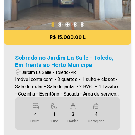
R$ 15.000,00 L
Sobrado no Jardim La Salle - Toledo,
Em frente ao Horto Municipal
Jardim La Salle - Toledo/PR
Imóvel conta com: - 3 quartos - 1 suite + closet -
Sala de estar - Sala de jantar - 2 BWC + 1 Lavabo
- Cozinha - Escritório - Sacada - Área de serviço -
Edícula - Piscina Aquecida - 4 Vagas de garagem
cobertas - Imóvel mobiliado ÁREA CONSTRUÍDA:
4
1
3
4
345,36m² ÁREA TOTAL TERRENO: 514,00m² Será
Dorm.
Suite
Banho
Garagens
cobrado FCI (Fundo de Conservação do Imóvel),
equivalente a 6% do valor do aluguel. Para mais