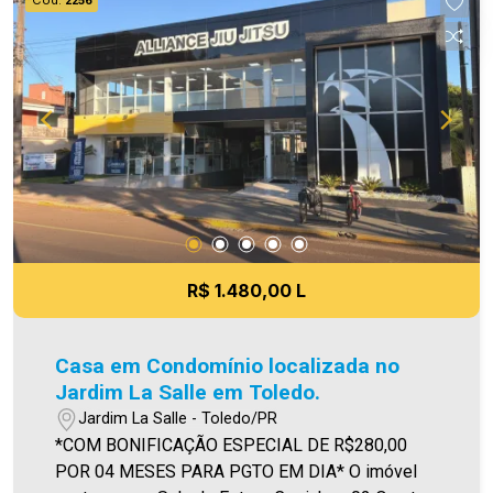
2256
na venda. Aproveite essa oportunidade, agende
uma visita! Imobiliária Ativa | Sinta-se em casa! -
As informações aqui prestadas são verdadeiras,
todavia, reservamo-nos o direito de corrigir
qualquer erro de digitação e/ou ortografia, bem
como alteração dos preços e imagens. Fotos
meramente ilustrativas.
R$ 1.480,00 L
Casa em Condomínio localizada no
Jardim La Salle em Toledo.
Jardim La Salle - Toledo/PR
*COM BONIFICAÇÃO ESPECIAL DE R$280,00
POR 04 MESES PARA PGTO EM DIA* O imóvel