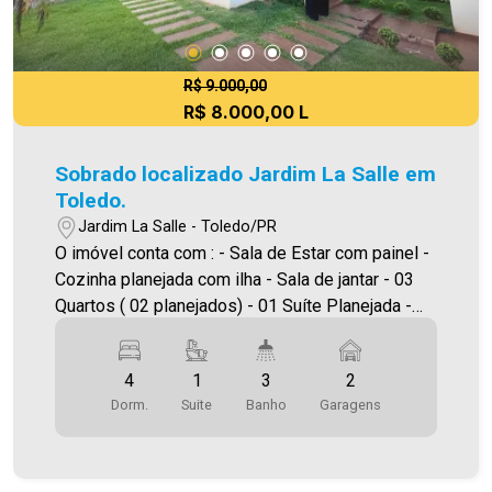
| Sinta-se em casa! - As informações aqui
prestadas são verdadeiras, todavia, reservamo-
nos o direito de corrigir qualquer erro de
digitação e/ou ortografia, bem como alteração
R$ 9.000,00
R$ 8.000,00 L
dos preços e imagens. Fotos meramente
ilustrativas.
Sobrado localizado Jardim La Salle em
Toledo.
Jardim La Salle - Toledo/PR
O imóvel conta com : - Sala de Estar com painel -
Cozinha planejada com ilha - Sala de jantar - 03
Quartos ( 02 planejados) - 01 Suíte Planejada -
Escritorio - 03 Banheiros (suíte e social ) -
Lavanderia planejada - Edícula com churrasqueira
4
1
3
2
- Piscina - 02 Vagas de garagem coberta 01 vaga
Dorm.
Suite
Banho
Garagens
descoberta - 01 Canil Área construída: 322,72m²
Área terreno: 448,00m² Será cobrado FCI (Fundo
de Conservação do Imóvel), equivalente a 6% do
valor do aluguel. Para mais detalhes sobre o FCI,