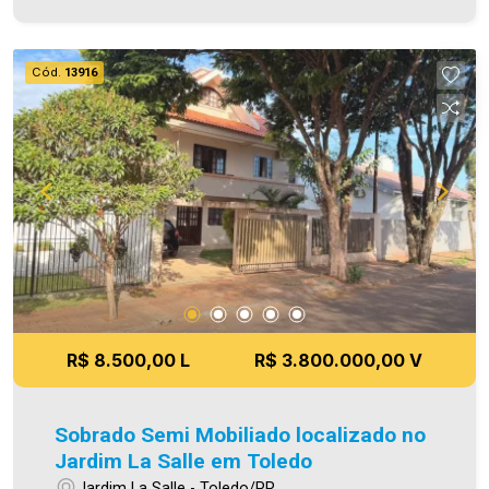
detalhes sobre o FCI, acesse o menu LOCAÇÃO
em nosso site. A Imobiliária Ativa possui hoje
uma das maiores carteiras de imóveis
Cód.
13916
administrados da cidade, atuando com excelência
tanto na locação quanto na venda. Aproveite essa
oportunidade, agende uma visita! Imobiliária Ativa
| Sinta-se em casa! - As informações aqui
prestadas são verdadeiras, todavia, reservamo-
nos o direito de corrigir qualquer erro de
digitação e/ou ortografia, bem como alteração
dos preços e imagens. Fotos meramente
ilustrativas.
R$ 8.500,00 L
R$ 3.800.000,00 V
Sobrado Semi Mobiliado localizado no
Jardim La Salle em Toledo
Jardim La Salle - Toledo/PR