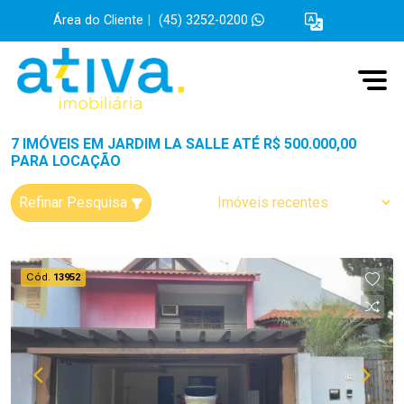
Área do Cliente
|
(45) 3252-0200
7 IMÓVEIS EM JARDIM LA SALLE ATÉ R$ 500.000,00
PARA LOCAÇÃO
Refinar Pesquisa
Cód.
13952