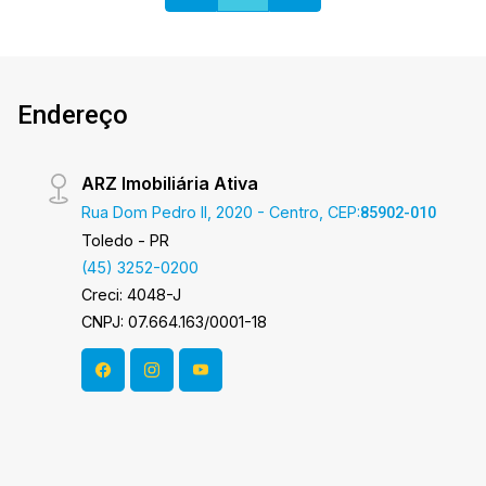
uma visita! Imobiliária Ativa | Sinta-se em casa! -
As informações aqui prestadas são verdadeiras,
todavia, reservamo-nos o direito de corrigir
qualquer erro de digitação e/ou ortografia, bem
como alteração dos preços e imagens. Fotos
Endereço
meramente ilustrativas.
ARZ Imobiliária Ativa
Rua Dom Pedro II, 2020 - Centro, CEP:
85902-010
Toledo - PR
(45) 3252-0200
Creci: 4048-J
CNPJ: 07.664.163/0001-18