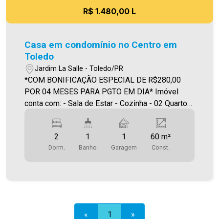
R$ 1.480,00 L
Casa em condomínio no Centro em
Toledo
Jardim La Salle - Toledo/PR
*COM BONIFICAÇÃO ESPECIAL DE R$280,00
POR 04 MESES PARA PGTO EM DIA* Imóvel
conta com: - Sala de Estar - Cozinha - 02 Quartos
- Banheiro social - Área de serviço - Vaga de
garagem Será cobrado FCI (Fundo de
2
1
1
60 m²
Conservação do Imóvel), equivalente a 6% do
Dorm.
Banho
Garagem
Const.
valor do aluguel. Para mais detalhes sobre o FCI,
acesse o menu LOCAÇÃO em nosso site. A
Imobiliária Ativa possui hoje uma das maiores
carteiras de imóveis administrados da cidade,
atuando com excelência tanto na locação quanto
na venda. Aproveite essa oportunidade, agende
«
1
»