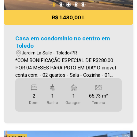
R$ 1.480,00 L
Casa em condomínio no centro em
Toledo
Jardim La Salle - Toledo/PR
*COM BONIFICAÇÃO ESPECIAL DE R$280,00
POR 04 MESES PARA PGTO EM DIA* O imóvel
conta com: - 02 quartos - Sala - Cozinha - 01
banheiro social - Área de serviço - Vaga de
garagem Será cobrado FCI (Fundo de
2
1
1
65.73 m²
Conservação do Imóvel), equivalente a 6% do
Dorm.
Banho
Garagem
Terreno
valor do aluguel. Para mais detalhes sobre o FCI,
acesse o menu LOCAÇÃO em nosso site. A
Imobiliária Ativa possui hoje uma das maiores
carteiras de imóveis administrados da cidade,
atuando com excelência tanto na locação quanto
Cód.