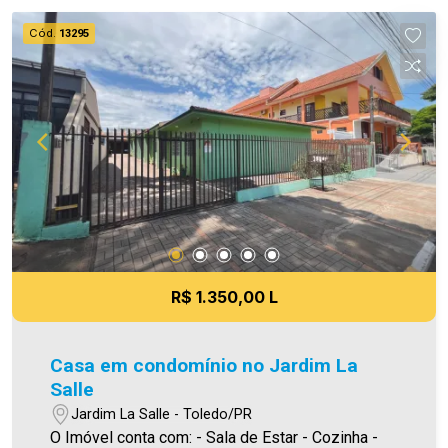
acesse o menu LOCAÇÃO em nosso site.
Cód.
13295
Aproveite essa oportunidade, agende uma visita!
Imobiliária Ativa | Sinta-se em casa! - As
informações aqui prestadas são verdadeiras,
todavia, reservamo-nos o direito de corrigir
qualquer erro de digitação e/ou ortografia, bem
como alteração dos preços e imagens. Fotos
meramente ilustrativas.
R$ 1.350,00 L
Casa em condomínio no Jardim La
Salle
Jardim La Salle - Toledo/PR
O Imóvel conta com: - Sala de Estar - Cozinha -