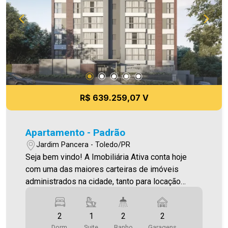
R$ 639.259,07 V
Apartamento - Padrão
Jardim Pancera - Toledo/PR
Seja bem vindo! A Imobiliária Ativa conta hoje
com uma das maiores carteiras de imóveis
administrados na cidade, tanto para locação
quanto para venda. Confira mais uma de nossas
opções! Apartamento Localizado no Jardim
2
1
2
2
Pancera. O Imóvel conta com: - Sala de Estar -
Dorm.
Suite
Banho
Garagens