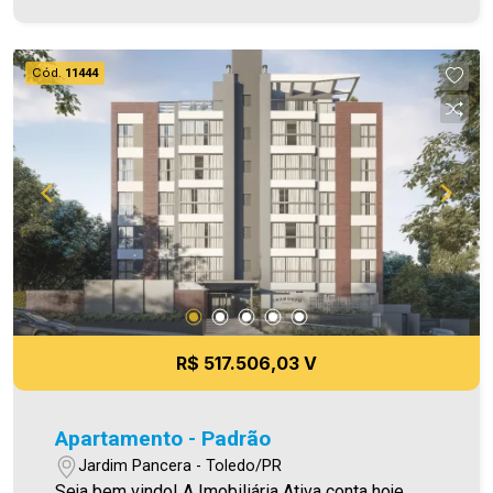
administrados da cidade, atuando com excelência
tanto na locação quanto na venda. Aproveite essa
oportunidade, agende uma visita! Imobiliária Ativa
Cód.
11444
| Sinta-se em casa! - As informações aqui
prestadas são verdadeiras, todavia, reservamo-
nos o direito de corrigir qualquer erro de
digitação e/ou ortografia, bem como alteração
dos preços e imagens. Fotos meramente
ilustrativas
R$ 517.506,03 V
Apartamento - Padrão
Jardim Pancera - Toledo/PR
Seja bem vindo! A Imobiliária Ativa conta hoje