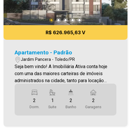
R$ 626.965,63 V
Apartamento - Padrão
Jardim Pancera - Toledo/PR
Seja bem vindo! A Imobiliária Ativa conta hoje
com uma das maiores carteiras de imóveis
administrados na cidade, tanto para locação
quanto para venda. Confira mais uma de nossas
opções! Apartamento Localizado no Jardim
2
1
2
2
Pancera. O Imóvel conta com: - Sala de Estar -
Dorm.
Suite
Banho
Garagens
Sala De Jantar - Cozinha - 02 Quartos - 01 Suíte -
02 WCS (suíte e social ) - Área de serviço - 02
vagas de garagem - Varanda Gourmet com
churrasqueira Área privativa 90,33 m² Aproveite