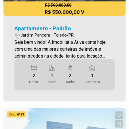
R$ 590.000,00
R$ 550.000,00 V
Apartamento - Padrão
Jardim Pancera - Toledo/PR
Seja bem vindo! A Imobiliária Ativa conta hoje
com uma das maiores carteiras de imóveis
administrados na cidade, tanto para locação
quanto para venda. Confira mais uma de nossas
opções! Apartamento Localizado no Jardim
2
1
2
1
Pancera. O Imóvel conta com: - Sala de estar -
Dorm.
Suite
Banho
Garagem
Sala de jantar - Cozinha - 02 quartos - 01 suíte -
Área de serviço - 02 WC´s (social e suíte) - 01
vaga de garagem Área privativa 93,00m² Área
total 127,00m² Aproveite essa oportunidade! A
hora de encontrar o seu novo lar É AGORA!
Cód.
6129
Imobiliária Ativa, sinta-se em casa!