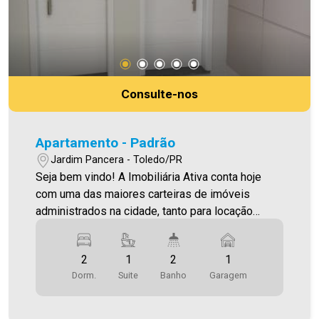
Consulte-nos
Apartamento - Padrão
Jardim Pancera - Toledo/PR
Seja bem vindo! A Imobiliária Ativa conta hoje
com uma das maiores carteiras de imóveis
administrados na cidade, tanto para locação
quanto para venda. Confira mais uma de nossas
opções! Apartamento Localizado no Jardim
2
1
2
1
Pancera. O Imóvel conta com: - Sala de
Dorm.
Suite
Banho
Garagem
Jantar/Estar - Cozinha - 01 Suíte - 01 Quarto - 02
WC`s (suíte e social) - Área de serviço - Sacada
com churrasqueira - 01 vaga de garagem