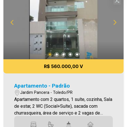
informações aqui prestadas são verdadeiras,
todavia, reservamo-nos o direito de corrigir
qualquer erro de digitação e ou ortografia, bem
como alteração dos preços e imagens. Fotos
meramente ilustrativas`
R$ 560.000,00 V
Apartamento - Padrão
Jardim Pancera - Toledo/PR
Apartamento com 2 quartos, 1 suíte, cozinha, Sala
de estar, 2 WC (Social+Suíte), sacada com
churrasqueira, área de serviço e 2 vagas de
garagem cobertas.