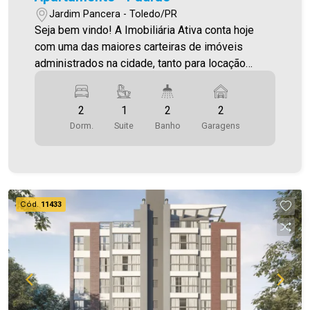
Jardim Pancera - Toledo/PR
Seja bem vindo! A Imobiliária Ativa conta hoje
com uma das maiores carteiras de imóveis
administrados na cidade, tanto para locação
quanto para venda. Confira mais uma de nossas
opções! Apartamento Localizado no Jardim
2
1
2
2
Pancera. O Imóvel conta com: - Sala de Estar -
Dorm.
Suite
Banho
Garagens
Sala De Jantar - Cozinha - 02 Quartos - 01 Suíte -
02 WCS (suíte e social ) - Área de serviço - 02
vagas de garagem - Varanda Gourmet com
churrasqueira Área privativa 90,33 m² Aproveite
essa oportunidade! A hora de encontrar o seu
Cód.
11433
novo lar É AGORA! Imobiliária Ativa, sinta-se em
casa!