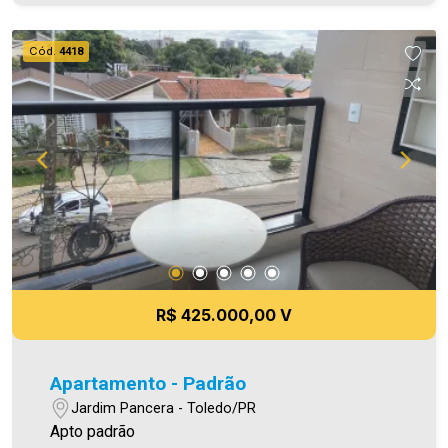
descoberta. *Acabamento em porcelanato e
laminado, gesso rebaixado, rodapé embutido,
Cód.
4418
abertura em esquadrias de alumínio *Edifício
conta com Salão de festas mobiliado e elevador
Área privativa 72,00m² Aproveite essa
oportunidade! A hora de encontrar o seu novo lar
É AGORA! Imobiliária Ativa, sinta-se em casa!
R$ 425.000,00 V
Apartamento - Padrão
Jardim Pancera - Toledo/PR
Apto padrão