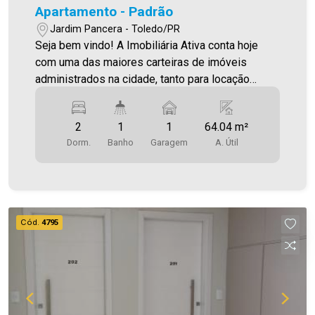
Apartamento - Padrão
Jardim Pancera - Toledo/PR
Seja bem vindo! A Imobiliária Ativa conta hoje
com uma das maiores carteiras de imóveis
administrados na cidade, tanto para locação
quanto para venda. Confira mais uma de nossas
opções! Apartamento Localizado no Jardim
2
1
1
64.04 m²
Pancera. O Imóvel conta com: - Sala de Estar -
Dorm.
Banho
Garagem
A. Útil
Cozinha Planejada - 02 Quartos - 01 WC (social) -
Área de serviço - Sacada com churrasqueira - 01
vaga de garagem coberta Área privativa 64,04m²
Aproveite essa oportunidade! A hora de encontrar
o seu novo lar É AGORA! Imobiliária Ativa, sinta-
Cód.
4795
se em casa!