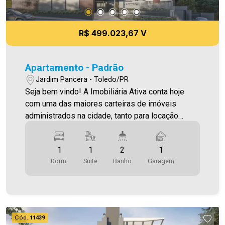
R$ 499.023,67 V
Apartamento - Padrão
Jardim Pancera - Toledo/PR
Seja bem vindo! A Imobiliária Ativa conta hoje
com uma das maiores carteiras de imóveis
administrados na cidade, tanto para locação
quanto para venda. Confira mais uma de nossas
opções! Apartamento Localizado no Jardim
1
1
2
1
Pancera. O Imóvel conta com: - Sala de Estar -
Dorm.
Suite
Banho
Garagem
Sala De Jantar - Cozinha - 01 Quarto - 01 Suíte -
02 WCS (suíte e social ) - Área de serviço - 01
vaga de garagem - Varanda Gourmet com
churrasqueira Área privativa 72,32 m² Aproveite
essa oportunidade! A hora de encontrar o seu
Cód.
11439
novo lar É AGORA! Imobiliária Ativa, sinta-se em