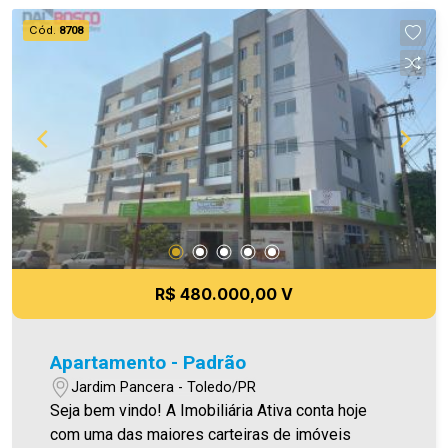
essa oportunidade! A hora de encontrar o seu
Cód.
8708
novo lar É AGORA! Imobiliária Ativa, sinta-se em
casa!
R$ 480.000,00 V
Apartamento - Padrão
Jardim Pancera - Toledo/PR
Seja bem vindo! A Imobiliária Ativa conta hoje
com uma das maiores carteiras de imóveis