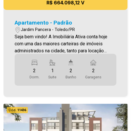
R$ 664.098,12 V
Apartamento - Padrão
Jardim Pancera - Toledo/PR
Seja bem vindo! A Imobiliária Ativa conta hoje
com uma das maiores carteiras de imóveis
administrados na cidade, tanto para locação
quanto para venda. Confira mais uma de nossas
opções! Apartamento Localizado no Jardim
2
1
2
2
Pancera. O Imóvel conta com: - Sala de Estar -
Dorm.
Suite
Banho
Garagens
Sala De Jantar - Cozinha - 02 Quartos - 01 Suíte -
02 WCS (suíte e social ) - Área de serviço - 02
vagas de garagem - Varanda Gourmet com
churrasqueira Área privativa 90,33 m² Aproveite
essa oportunidade! A hora de encontrar o seu
Cód.
11436
novo lar É AGORA! Imobiliária Ativa, sinta-se em
casa!