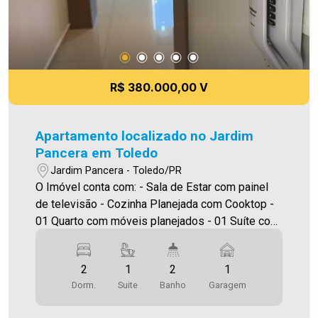
R$ 380.000,00 V
Apartamento localizado no Jardim
Pancera em Toledo
Jardim Pancera - Toledo/PR
O Imóvel conta com: - Sala de Estar com painel
de televisão - Cozinha Planejada com Cooktop -
01 Quarto com móveis planejados - 01 Suíte com
roupeiro - 02 Banheiros ( social e suíte ) - Área
de serviço com tanque - Sacada com
2
1
2
1
churrasqueira - 01 vaga de garagem Área
Dorm.
Suite
Banho
Garagem
privativa 62,00m² A Imobiliária Ativa possui hoje
uma das maiores carteiras de imóveis