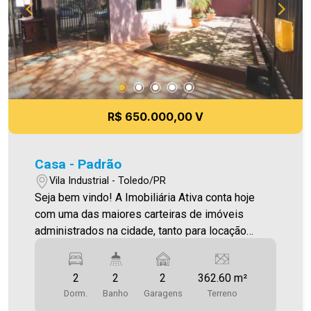
administrados na cidade, tanto para locação
quanto para venda. Aproveite essa oportunidade!
A hora de encontrar o seu novo lar É AGORA!
Imobiliária Ativa, sinta-se em casa!
R$ 650.000,00 V
Casa - Padrão
Vila Industrial - Toledo/PR
Seja bem vindo! A Imobiliária Ativa conta hoje
com uma das maiores carteiras de imóveis
administrados na cidade, tanto para locação
quanto para venda. Confira mais uma de nossas
opções! Casa Localizada na Vila Industrial. O
2
2
2
362.60 m²
Imóvel conta com: - Sala de Estar - Cozinha - 02
Dorm.
Banho
Garagens
Terreno
Quartos - 02 WC`s Sociais - 02 Vagas de