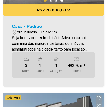
R$ 470.000,00 V
Casa - Padrão
Vila Industrial - Toledo/PR
Seja bem vindo! A Imobiliária Ativa conta hoje
com uma das maiores carteiras de imóveis
administrados na cidade, tanto para locação
quanto para venda. Confira mais uma de nossas
opções! Casa Localizada na Vila Industrial. O
3
1
1
492.76 m²
Imóvel conta com: - Sala de Estar - Sala de jantar
Dorm.
Banho
Garagem
Terreno
- Cozinha - 03 Quartos - 01 WC social - Área de
serviço - 01 Vaga de garagem Área construída
203,70m² Área terreno 492,76m² O imóvel desta
referência possui 2 casas, uma em alvenaria, e
outra mista, sendo que uma delas encontra-se
Cód.
9351
alugada. Aproveite essa oportunidade! A hora de
encontrar o seu novo lar É AGORA! Imobiliária