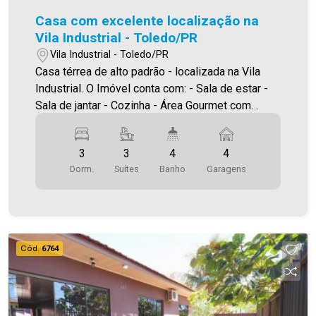
Casa com excelente localização na
Vila Industrial - Toledo/PR
Vila Industrial - Toledo/PR
Casa térrea de alto padrão - localizada na Vila
Industrial. O Imóvel conta com: - Sala de estar -
Sala de jantar - Cozinha - Área Gourmet com
salão de festas - Banheiro social - Despensa +
02 depósitos - Lavanderia Área intima: - Home
3
3
4
4
cinema - Escritório - 03 suítes sendo 01 suíte
Dorm.
Suítes
Banho
Garagens
master Diferenciais: - Piscina de borda infinita
salinizada - Poço semi artesiano com vasão de
aprox. 1.800 L/hr - Revestimento Portinari - Piso
vinílico - 04 Vagas de garagem ( 02 cobertas e
02 descobertas ) - Amplas aberturas em todos
Cód.
6764
os ambientes - Vista definitiva para mata Área
construída aproximadamente 327,00 m² Área
terreno 605,00 m² A Imobiliária Ativa conta hoje
com uma das maiores carteiras de imóveis