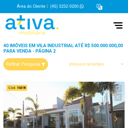
Área do Cliente
|
(45) 3252-0200
40 IMÓVEIS EM VILA INDUSTRIAL ATÉ R$ 500.000.000,00
PARA VENDA - PÁGINA 2
Refinar Pesquisa
Cód.
10218