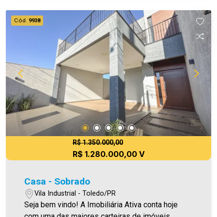
Quarto - 06 WC`s (suítes, social e lavabo) - Área
de serviço - Área de festas com churrasqueira,
Cód.
9938
bancada, cozinha planejada e sala de jogos -
Piscina aquecida com borda infinita - 04 Vagas
de garagem (Sendo 02 descobertas) *02 Portões
eletrônicos e interfone Área construída 323,17m²
Área terreno 491,52m² Aproveite essa
oportunidade! A hora de encontrar o seu novo lar
É AGORA! Imobiliária Ativa, sinta-se em casa!
R$ 1.350.000,00
R$ 1.280.000,00 V
Casa - Sobrado
Vila Industrial - Toledo/PR
Seja bem vindo! A Imobiliária Ativa conta hoje
com uma das maiores carteiras de imóveis