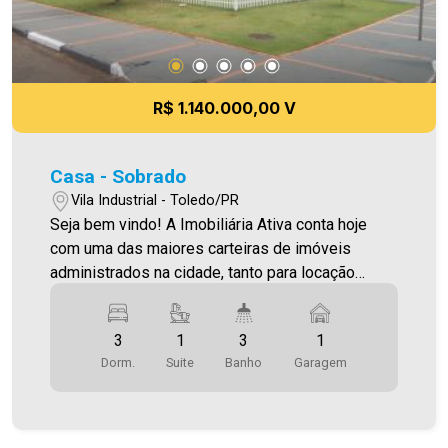
R$ 1.140.000,00 V
Casa - Sobrado
Vila Industrial - Toledo/PR
Seja bem vindo! A Imobiliária Ativa conta hoje
com uma das maiores carteiras de imóveis
administrados na cidade, tanto para locação
quanto para venda. Confira mais uma de nossas
opções! Sobrado com excelente acabamento
3
1
3
1
Localizado na Vila Industrial. O Imóvel conta com:
Dorm.
Suite
Banho
Garagem
- Sala de Estar - Cozinha Planejada - 01 Suíte -
02 Quartos - 03 WC`s (suíte, social e lavabo) -
Área de Serviço - Área de festa com
churrasqueira - Vaga de garagem coberta