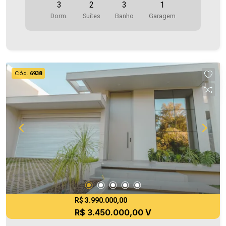
3
2
3
1
imóvel conta com: - Sala de estar - Cozinha - 02
Dorm.
Suítes
Banho
Garagem
Suítes - 01 Quarto - 03 Wc´s (Lavabo e suítes) -
Área de serviço - 01 Vaga de garagem - Piscina
Área construída 164,30m² Área de terreno
139,10m² Aproveite essa oportunidade! A hora
de encontrar o seu novo lar É AGORA! Imobiliária
Cód.
6938
Ativa, sinta-se em casa!
R$ 3.990.000,00
R$ 3.450.000,00 V