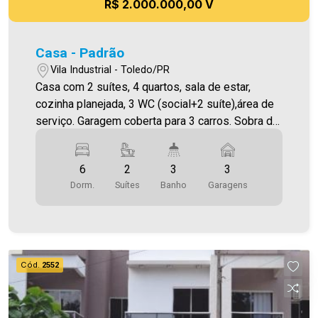
R$ 2.000.000,00 V
Casa - Padrão
Vila Industrial - Toledo/PR
Casa com 2 suítes, 4 quartos, sala de estar,
cozinha planejada, 3 WC (social+2 suíte),área de
serviço. Garagem coberta para 3 carros. Sobra de
terreno nos fundos com arvores frutíferas e
ampla sobra de terreno na frente. Const. 180,00
6
2
3
3
m² Ter. 750,00 m²
Dorm.
Suítes
Banho
Garagens
Cód.
2552