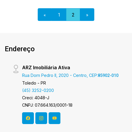
*Excelente ponto Comercial de esquina Área
construída 140,97m² Área terreno 178,50m² Será
«
1
2
»
cobrado FCI - Fundo de Conservação do Imóvel -
equivalente a 6% do valor do aluguel * verifique
detalhes sobre o FCI no menu LOCAÇÃO em
nosso site. Aproveite essa oportunidade! A hora
de encontrar o seu novo lar É AGORA! Imobiliária
Endereço
Ativa, sinta-se em casa!
ARZ Imobiliária Ativa
Rua Dom Pedro II, 2020 - Centro, CEP:
85902-010
Toledo - PR
(45) 3252-0200
Creci: 4048-J
CNPJ: 07.664.163/0001-18