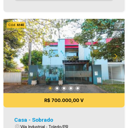
Garagem - Depósito na lateral - Área de Serviço -
Canil *Piso cerâmico, porcelanato e forro em PVC
Área construída 172,48m² Área terreno 362,60m²
Aproveite essa oportunidade! A hora de encontrar
Cód.
6140
o seu novo lar É AGORA! Imobiliária Ativa, sinta-
se em casa!
R$ 700.000,00 V
Casa - Sobrado
Vila Industrial - Toledo/PR