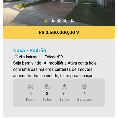
R$ 3.500.000,00 V
Casa - Padrão
Vila Industrial - Toledo/PR
Seja bem vindo! A Imobiliária Ativa conta hoje
com uma das maiores carteiras de imóveis
administrados na cidade, tanto para locação
quanto para venda. Confira mais uma de nossas
opções! Casa semi mobiliada Localizada na Vila
4
3
6
4
Industrial. Por R$3.500.000,00 O Imóvel conta
Dorm.
Suítes
Banho
Garagens
com: - Sala de Estar com TV e home theater -
Cozinha - Jardim de inverno - 01 Suíte master
com armários, closet e banheira - 02 Suítes - 01