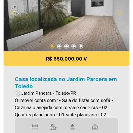
prestadas são verdadeiras, todavia, reservamo-
nos o direito de corrigir qualquer erro de
digitação e/ou ortografia, bem como alteração
dos preços e imagens. Fotos meramente
ilustrativas.
R$ 650.000,00 V
Casa localizada no Jardim Parcera em
Toledo
Jardim Pancera - Toledo/PR
O imóvel conta com : - Sala de Estar com sofá -
Cozinha planejada com mesa e cadeiras - 02
Quartos planejados - 01 suíte planejada - 02
Banheiros ( suíte e social ) - Ar condicionado -
Lavanderia - Sobra de terreno - Vaga de garagem