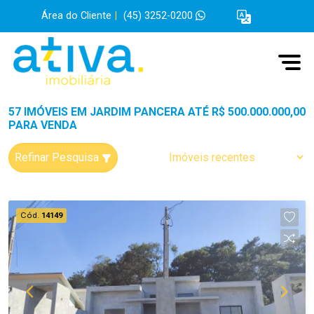
Área do Cliente
|
(45) 3252-0200
57 IMÓVEIS EM JARDIM PANCERA ATÉ R$ 500.000.000,00
PARA VENDA
Refinar Pesquisa
Cód.
14149