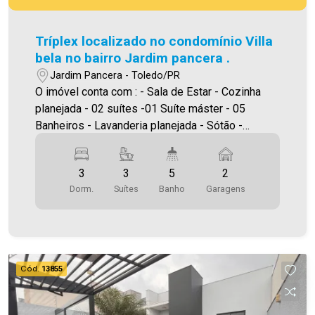
Tríplex localizado no condomínio Villa
bela no bairro Jardim pancera .
Jardim Pancera - Toledo/PR
O imóvel conta com : - Sala de Estar - Cozinha
planejada - 02 suítes -01 Suíte máster - 05
Banheiros - Lavanderia planejada - Sótão -
Espaço gourmet com churrasqueira, pia, bancada,
forno, fogão, - Espaço estendal- deck de madeira
3
3
5
2
- Piscina aquecida -Espaço para academia - 02
Dorm.
Suítes
Banho
Garagens
Vagas de garagem coberta - 05 Ar condicionado -
Cerca elétrica - Alarme Área construída: 316,60m²
Área terreno: 377,42m² A Imobiliária Ativa possui
hoje uma das maiores carteiras de imóveis
administrados da cidade, atuando com excelência
Cód.
13855
tanto na locação quanto na venda. Aproveite essa
oportunidade, agende uma visita! Imobiliária Ativa
| Sinta-se em casa! - As informações aqui