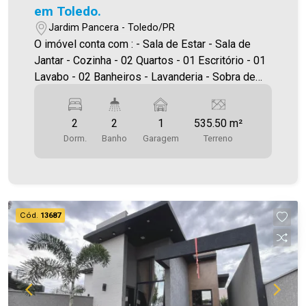
em Toledo.
Jardim Pancera - Toledo/PR
O imóvel conta com : - Sala de Estar - Sala de
Jantar - Cozinha - 02 Quartos - 01 Escritório - 01
Lavabo - 02 Banheiros - Lavanderia - Sobra de
terreno - Vaga de garagem Área construída:
160,00m² Área terreno: 535,50m² A Imobiliária
2
2
1
535.50 m²
Ativa possui hoje uma das maiores carteiras de
Dorm.
Banho
Garagem
Terreno
imóveis administrados da cidade, atuando com
excelência tanto na locação quanto na venda.
Aproveite essa oportunidade, agende uma visita!
Imobiliária Ativa | Sinta-se em casa! - As
informações aqui prestadas são verdadeiras,
Cód.
13687
todavia, reservamo-nos o direito de corrigir
qualquer erro de digitação e/ou ortografia, bem
como alteração dos preços e imagens. Fotos
meramente ilustrativas.