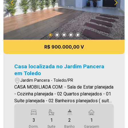
digitação e/ou ortografia, bem como alteração
dos preços e imagens. Fotos meramente
ilustrativas.
R$ 900.000,00 V
Casa localizada no Jardim Pancera
em Toledo
Jardim Pancera - Toledo/PR
CASA MOBILIADA COM: - Sala de Estar planejada
- Cozinha planejada - 02 Quartos planejados - 01
Suíte planejada - 02 Banheiros planejados ( suíte
e social ) - Lavanderia planejada - Área Gourmet
com churrasqueira - Piscina - Vaga de garagem
3
1
2
1
Área construída: 109,90m² Área terreno:180,00m²
Dorm.
Suite
Banho
Garagem