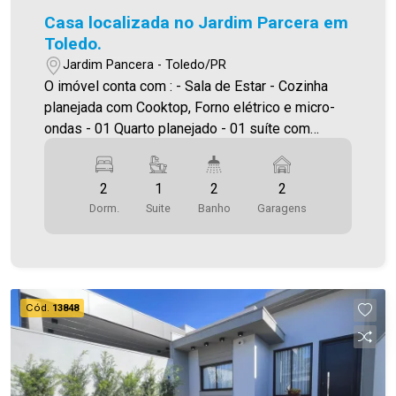
Casa localizada no Jardim Parcera em
Toledo.
Jardim Pancera - Toledo/PR
O imóvel conta com : - Sala de Estar - Cozinha
planejada com Cooktop, Forno elétrico e micro-
ondas - 01 Quarto planejado - 01 suíte com
closet - 02 Banheiros ( suíte e social ) -
Lavanderia - Sobra de terreno - 02 Vagas de
2
1
2
2
garagem - Edícula - 03 Aparelhos de ar
Dorm.
Suite
Banho
Garagens
condicionado. Área construída:81,00m² Área
terreno:180,04m² A Imobiliária Ativa possui hoje
uma das maiores carteiras de imóveis
administrados da cidade, atuando com excelência
tanto na locação quanto na venda. Aproveite essa
Cód.
13848
oportunidade, agende uma visita! Imobiliária Ativa
| Sinta-se em casa! - As informações aqui
prestadas são verdadeiras, todavia, reservamo-
nos o direito de corrigir qualquer erro de