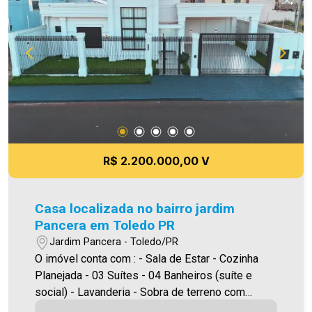
atuando com excelência tanto na locação quanto
na venda. Aproveite essa oportunidade, agende
uma visita! Imobiliária Ativa | Sinta-se em casa! -
As informações aqui prestadas são verdadeiras,
todavia, reservamo-nos o direito de corrigir
qualquer erro de digitação e/ou ortografia, bem
como alteração dos preços e imagens. Fotos
meramente ilustrativas.
R$ 2.200.000,00 V
Casa localizada no bairro jardim
Pancera em Toledo PR
Jardim Pancera - Toledo/PR
O imóvel conta com : - Sala de Estar - Cozinha
Planejada - 03 Suítes - 04 Banheiros (suíte e
social) - Lavanderia - Sobra de terreno com
piscina - 02 Vagas de garagem Área