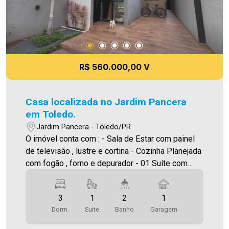
R$ 560.000,00 V
Casa localizada no Jardim Pancera
em Toledo.
Jardim Pancera - Toledo/PR
O imóvel conta com : - Sala de Estar com painel
de televisão , lustre e cortina - Cozinha Planejada
com fogão , forno e depurador - 01 Suíte com
armários planejados e ar condicionado - 02
Quartos - 02 Banheiros ( suíte e social ) -
3
1
2
1
Lavanderia com armário - Sobra de terreno - Vaga
Dorm.
Suite
Banho
Garagem
de garagem Área construída: 83,82m² Área
terreno:165,90m² A Imobiliária Ativa possui hoje