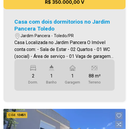
R$ 350.000,00 V
Casa com dois dormitorios no Jardim
Pancera Toledo
Jardim Pancera - Toledo/PR
Casa Localizada no Jardim Pancera O Imóvel
conta com: - Sala de Estar - 02 Quartos - 01 WC
(social) - Área de serviço - 01 Vaga de garagem
Área construída 50m² Área terreno 88m² Será
cobrado FCI (Fundo de Conservação do Imóvel),
2
1
1
88 m²
equivalente a 6% do valor do aluguel. Para mais
Dorm.
Banho
Garagem
Terreno
detalhes sobre o FCI, acesse o menu LOCAÇÃO
em nosso site. A Imobiliária Ativa possui hoje
uma das maiores carteiras de imóveis
administrados da cidade, atuando com excelência
tanto na locação quanto na venda. Aproveite essa
Cód.
13451
oportunidade, agende uma visita! Imobiliária Ativa
| Sinta-se em casa! - As informações aqui