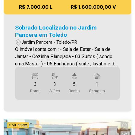
R$ 7.000,00 L
R$ 1.800.000,00 V
Sobrado Localizado no Jardim
Pancera em Toledo
Jardim Pancera - Toledo/PR
O imóvel conta com : - Sala de Estar - Sala de
Jantar - Cozinha Planejada - 03 Suítes ( sendo
uma Master ) - 05 Banheiros ( suíte , lavabo e de
serviço ) - Lavanderia - Piscina - Placa Solar - 04
Ares Condicionados - Sobra de terreno - Vaga de
3
3
5
1
garagem Área construída: 253,57m² Área
Dorm.
Suítes
Banho
Garagem
terreno:360,00m² Será cobrado FCI (Fundo de
Conservação do Imóvel), equivalente a 6% do
valor do aluguel. Para mais detalhes sobre o FCI,
acesse o menu LOCAÇÃO em nosso site. A
Imobiliária Ativa possui hoje uma das maiores
Cód.
13922
carteiras de imóveis administrados da cidade,