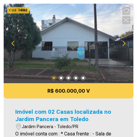
agende uma visita! Imobiliária Ativa | Sinta-se em
Cód.
14062
casa! - As informações aqui prestadas são
verdadeiras, todavia, reservamo-nos o direito de
corrigir qualquer erro de digitação e/ou ortografia,
bem como alteração dos preços e imagens.
Fotos meramente ilustrativas.
R$ 600.000,00 V
Imóvel com 02 Casas localizada no
Jardim Pancera em Toledo
Jardim Pancera - Toledo/PR
O imóvel conta com : * Casa frente : - Sala de