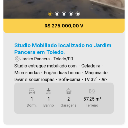
R$ 275.000,00 V
Studio Mobiliado localizado no Jardim
Pancera em Toledo.
Jardim Pancera - Toledo/PR
Studio entregue mobiliado com: - Geladeira -
Micro-ondas - Fogão duas bocas - Máquina de
lavar e secar roupas - Sofá-cama - TV 32` - Ar-
condicionado 12.000 BTUs - Cama de casal -
Guarda-roupas - Banheiro completo com balcão e
1
1
2
57.25 m²
box Área construída: 33,59m² Área terreno:57,25
Dorm.
Banho
Garagens
Terreno
m² A Imobiliária Ativa possui hoje uma das
maiores carteiras de imóveis administrados da
cidade, atuando com excelência tanto na locação
quanto na venda. Aproveite essa oportunidade,