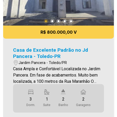
R$ 800.000,00 V
Casa de Excelente Padrão no Jd
Pancera - Toledo-PR
Jardim Pancera - Toledo/PR
Casa Ampla e Confortável Localizada no Jardim
Pancera. Em fase de acabamentos. Muito bem
localizada, a 100 metros da Rua Maranhão O
Imóvel conta com: - Sala de estar - Sala de jantar
- Cozinha (integrada com as salas de
3
1
2
2
estar/jantar) - 01 suíte com closet - 02 quartos -
Dorm.
Suite
Banho
Garagens
02 Banheiros (social e suíte - com box) - Área de
serviço fechada - Jardim de inverno/ventilaçao -