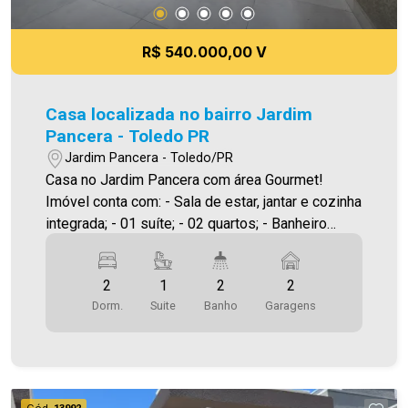
R$ 540.000,00 V
Casa localizada no bairro Jardim
Pancera - Toledo PR
Jardim Pancera - Toledo/PR
Casa no Jardim Pancera com área Gourmet!
Imóvel conta com: - Sala de estar, jantar e cozinha
integrada; - 01 suíte; - 02 quartos; - Banheiro
social; - Área gourmet; - Banheiro social; -
Lavanderia; Diferenciais do Imóvel: - Pé direito
2
1
2
2
alto; - Banheiros todos revestidos em
Dorm.
Suite
Banho
Garagens
porcelanato; - Acabamento em Gesso rebaixado
e sanca; - Iluminação em Led; - Esquadrias em
Alumínio; - Portas em Alumínio; - Pontos de Ar
Condicionado em todos os cômodos da casa; -
Sobra de Terreno nos fundos de 3,80m x 6,10m
Cód.