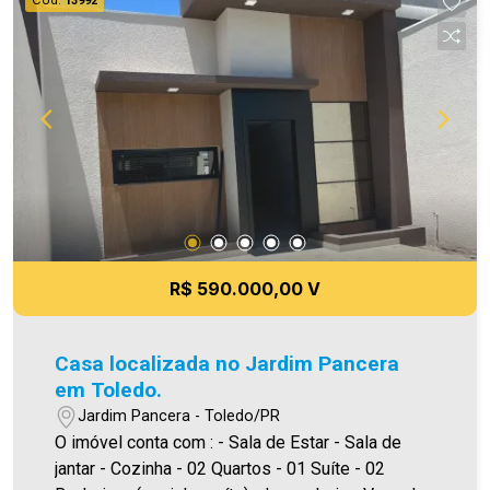
13992
total de 23,00m². - Espaço de Garagem para dois
carros paralelo; - Bancada com pia ao lado da
churrasqueira com portas de alumínio. - Box nos
dois Banheiros - Portão eletrônico - interfone
Casa construída com 84,89m² Terreno com
180,00m² Aproveite essa oportunidade! A hora
de encontrar o seu novo lar É AGORA! Imobiliária
Ativa, sinta-se em casa!
R$ 590.000,00 V
Casa localizada no Jardim Pancera
em Toledo.
Jardim Pancera - Toledo/PR
O imóvel conta com : - Sala de Estar - Sala de
jantar - Cozinha - 02 Quartos - 01 Suíte - 02