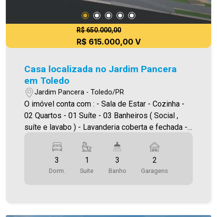
R$ 650.000,00
R$ 615.000,00 V
Casa localizada no Jardim Pancera
em Toledo
Jardim Pancera - Toledo/PR
O imóvel conta com : - Sala de Estar - Cozinha -
02 Quartos - 01 Suíte - 03 Banheiros ( Social ,
suíte e lavabo ) - Lavanderia coberta e fechada -
Edícula com churrasqueira e lavabo - Ampla sobra
de terreno nos fundos - 02 vagas de garagem
3
1
3
2
Área construída: 95,00m² Área terreno: 180,00m²
Dorm.
Suite
Banho
Garagens
A Imobiliária Ativa possui hoje uma das maiores
carteiras de imóveis administrados da cidade,
atuando com excelência tanto na locação quanto
na venda. Aproveite essa oportunidade, agende