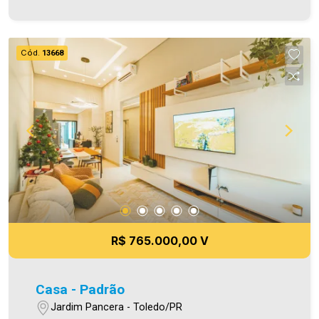
uma das maiores carteiras de imóveis
administrados da cidade, atuando com excelência
tanto na locação quanto na venda. Aproveite essa
Cód.
13668
oportunidade, agende uma visita! Imobiliária Ativa
| Sinta-se em casa! - As informações aqui
prestadas são verdadeiras, todavia, reservamo-
nos o direito de corrigir qualquer erro de
digitação e/ou ortografia, bem como alteração
dos preços e imagens. Fotos meramente
ilustrativas.
R$ 765.000,00 V
Casa - Padrão
Jardim Pancera - Toledo/PR