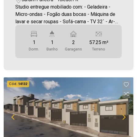
Studio entregue mobiliado com: - Geladeira -
Micro-ondas - Fogão duas bocas - Máquina de
lavar e secar roupas - Sofá-cama - TV 32` - Ar-
condicionado 12.000 BTUs - Cama de casal -
Guarda-roupas - Banheiro completo com balcão e
1
1
2
57.25 m²
box Área construída: 33,59m² Área terreno:57,25
Dorm.
Banho
Garagens
Terreno
m² A Imobiliária Ativa possui hoje uma das
maiores carteiras de imóveis administrados da
cidade, atuando com excelência tanto na locação
quanto na venda. Aproveite essa oportunidade,
agende uma visita! Imobiliária Ativa | Sinta-se em
Cód.
14132
casa! - As informações aqui prestadas são
verdadeiras, todavia, reservamo-nos o direito de
corrigir qualquer erro de digitação e/ou ortografia,
bem como alteração dos preços e imagens.
Fotos meramente ilustrativas.