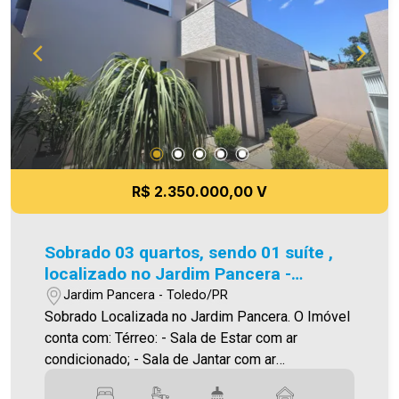
prestadas são verdadeiras, todavia, reservamo-
nos o direito de corrigir qualquer erro de
digitação e/ou ortografia, bem como alteração
dos preços e imagens. Fotos meramente
ilustrativas.
R$ 2.350.000,00 V
Sobrado 03 quartos, sendo 01 suíte ,
localizado no Jardim Pancera -
Toledo/PR
Jardim Pancera - Toledo/PR
Sobrado Localizada no Jardim Pancera. O Imóvel
conta com: Térreo: - Sala de Estar com ar
condicionado; - Sala de Jantar com ar
condicionado; - Cozinha Planejada com