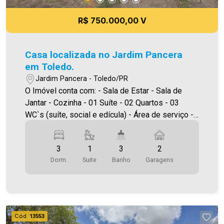
R$ 750.000,00 V
Casa localizada no Jardim Pancera
em Toledo.
Jardim Pancera - Toledo/PR
O Imóvel conta com: - Sala de Estar - Sala de
Jantar - Cozinha - 01 Suíte - 02 Quartos - 03
WC`s (suíte, social e edícula) - Área de serviço -
Edícula - 02 Vagas de garagem Área construída
105,07 m² Área terreno 408,25m² A Imobiliária
3
1
3
2
Ativa possui hoje uma das maiores carteiras de
Dorm.
Suite
Banho
Garagens
imóveis administrados da cidade, atuando com
excelência tanto na locação quanto na venda.
Aproveite essa oportunidade, agende uma visita!
Imobiliária Ativa | Sinta-se em casa! - As
informações aqui prestadas são verdadeiras,
Cód.
13553
todavia, reservamo-nos o direito de corrigir