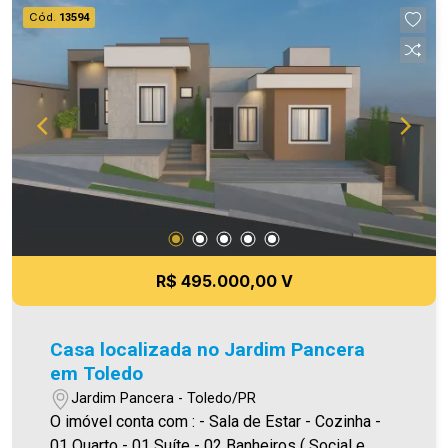
uma visita! Imobiliária Ativa | Sinta-se em casa! -
Cód.
13594
As informações aqui prestadas são verdadeiras,
todavia, reservamo-nos o direito de corrigir
qualquer erro de digitação e/ou ortografia, bem
como alteração dos preços e imagens. Fotos
meramente ilustrativas.
R$ 495.000,00 V
Casa localizada no Jardim Pancera
em Toledo
Jardim Pancera - Toledo/PR
O imóvel conta com : - Sala de Estar - Cozinha -
01 Quarto - 01 Suíte - 02 Banheiros ( Social e