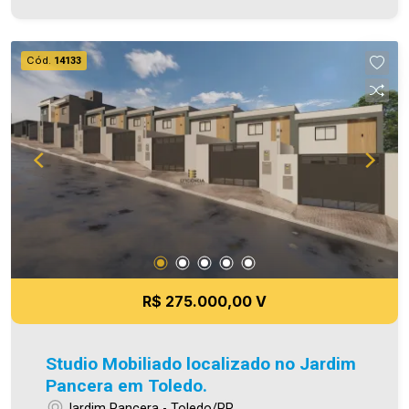
Sobra de terreno espaçosa com churrasqueira -
02 vagas de garagem paralelas (sendo
descobertas) - Piso porcelanato Área construída
Cód.
14133
115,00m² Área de terreno 216,00m² Aproveite
essa oportunidade! A hora de encontrar o seu
novo lar é agora! Imobiliária Ativa, sinta-se em
casa! As informações aqui prestadas são
verdadeiras, todavia, reservamo-nos o direito de
corrigir qualquer erro de digitação e ou ortografia,
bem como alteração dos preços e imagens.
Fotos meramente ilustrativas
R$ 275.000,00 V
Studio Mobiliado localizado no Jardim
Pancera em Toledo.
Jardim Pancera - Toledo/PR