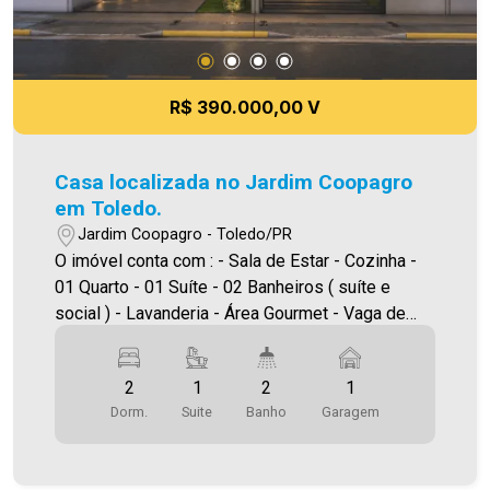
como alteração dos preços e imagens. Fotos
meramente ilustrativas
R$ 390.000,00 V
Casa localizada no Jardim Coopagro
em Toledo.
Jardim Coopagro - Toledo/PR
O imóvel conta com : - Sala de Estar - Cozinha -
01 Quarto - 01 Suíte - 02 Banheiros ( suíte e
social ) - Lavanderia - Área Gourmet - Vaga de
garagem Área construída: 61,15m² Área
terreno:125,00m² A Imobiliária Ativa possui hoje
2
1
2
1
uma das maiores carteiras de imóveis
Dorm.
Suite
Banho
Garagem
administrados da cidade, atuando com excelência
tanto na locação quanto na venda. Aproveite essa
oportunidade, agende uma visita! Imobiliária Ativa