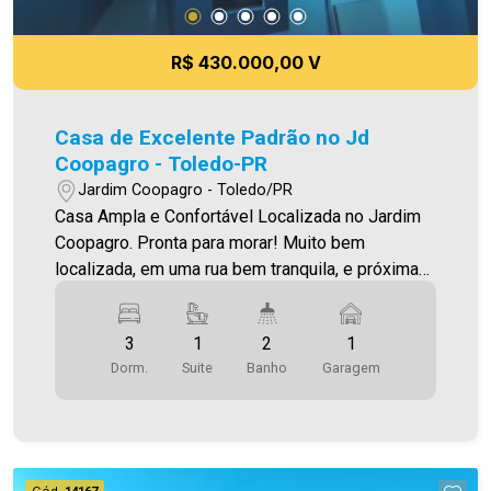
R$ 430.000,00 V
Casa de Excelente Padrão no Jd
Coopagro - Toledo-PR
Jardim Coopagro - Toledo/PR
Casa Ampla e Confortável Localizada no Jardim
Coopagro. Pronta para morar! Muito bem
localizada, em uma rua bem tranquila, e próxima
da Av. Ministro Cirne Lima, e do CISCOPAR O
Imóvel conta com: - Sala de estar (com lustre) -
3
1
2
1
Cozinha (integrada com a sala de estar) - 01 suíte
Dorm.
Suite
Banho
Garagem
- 02 quartos - 02 Banheiros (social e suíte - com
box) - Área de serviço fechada - Jardim de
inverno/ventilaçao - Sobra de terreno com
churrasqueira - 01 vaga de garagem paralela
(sendo descoberta) - Piso porcelanato -
Cód.