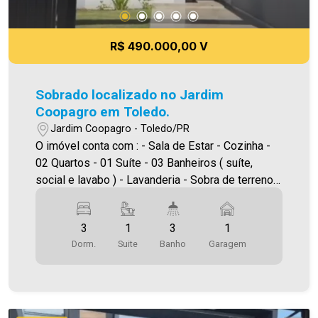
R$ 490.000,00 V
Sobrado localizado no Jardim
Coopagro em Toledo.
Jardim Coopagro - Toledo/PR
O imóvel conta com : - Sala de Estar - Cozinha -
02 Quartos - 01 Suíte - 03 Banheiros ( suíte,
social e lavabo ) - Lavanderia - Sobra de terreno -
Vaga de garagem Área construída: 87,42m² Área
terreno: 125,00m² A Imobiliária Ativa possui hoje
3
1
3
1
uma das maiores carteiras de imóveis
Dorm.
Suite
Banho
Garagem
administrados da cidade, atuando com excelência
tanto na locação quanto na venda. Aproveite essa
oportunidade, agende uma visita! Imobiliária Ativa
| Sinta-se em casa! - As informações aqui
prestadas são verdadeiras, todavia, reservamo-