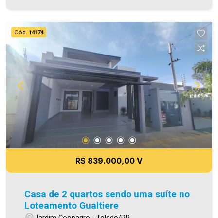
construída aproximadamente 95,75 m² Área
terreno 250,00 m² Aproveite essa oportunidade!
A hora de encontrar o seu novo lar É AGORA!
Cód.
14174
Imobiliária Ativa, sinta-se em casa!
R$ 839.000,00 V
Casa de 2 quartos sendo uma suíte no
Loteamento Gualtiere
Jardim Coopagro - Toledo/PR