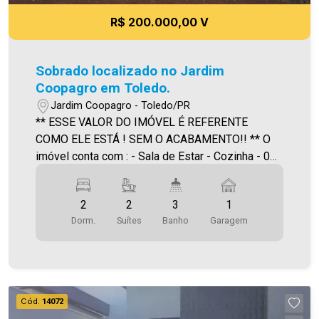
R$ 200.000,00 V
Sobrado localizado no Jardim
Coopagro em Toledo.
Jardim Coopagro - Toledo/PR
** ESSE VALOR DO IMÓVEL É REFERENTE
COMO ELE ESTÁ ! SEM O ACABAMENTO!! ** O
imóvel conta com : - Sala de Estar - Cozinha - 02
Suítes - 03 Banheiros ( suíte e lavabo ) -
Lavanderia - Vaga de garagem Área construída:
2
2
3
1
88,70m² Área terreno:125,00m² A Imobiliária
Dorm.
Suítes
Banho
Garagem
Ativa possui hoje uma das maiores carteiras de
imóveis administrados da cidade, atuando com
excelência tanto na locação quanto na venda.
Aproveite essa oportunidade, agende uma visita!
Imobiliária Ativa | Sinta-se em casa! - As
Cód.
14072
informações aqui prestadas são verdadeiras,