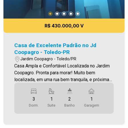
R$ 430.000,00 V
Casa de Excelente Padrão no Jd
Coopagro - Toledo-PR
Jardim Coopagro - Toledo/PR
Casa Ampla e Confortável Localizada no Jardim
Coopagro. Pronta para morar! Muito bem
localizada, em uma rua bem tranquila, e próxima
da Av. Ministro Cirne Lima, e do CISCOPAR O
Imóvel conta com: - Sala de estar (com lustre) -
3
1
2
1
Cozinha (integrada com a sala de estar) - 01 suíte
Dorm.
Suite
Banho
Garagem
- 02 quartos - 02 Banheiros (social e suíte - com
box) - Área de serviço fechada - Jardim de
inverno/ventilaçao - Sobra de terreno com
churrasqueira - 01 vaga de garagem paralela