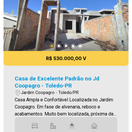
é agora! Imobiliária Ativa, sinta-se em casa! As
informações aqui prestadas são verdadeiras,
todavia, reservamo-nos o direito de corrigir
qualquer erro de digitação e ou ortografia, bem
como alteração dos preços e imagens. Fotos
meramente ilustrativas
R$ 530.000,00 V
Casa de Excelente Padrão no Jd
Coopagro - Toledo-PR
Jardim Coopagro - Toledo/PR
Casa Ampla e Confortável Localizada no Jardim
Coopagro. Em fase de alvenaria, reboco e
acabamentos. Muito bem localizada, próxima da
Av. Ministro Cirne Lima O Imóvel conta com: -
Sala de estar (com lustre) - Sala de jantar -