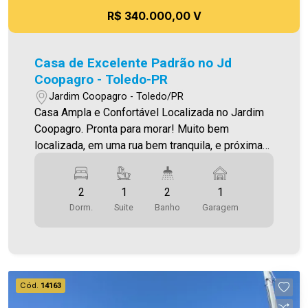
R$ 340.000,00 V
Casa de Excelente Padrão no Jd
Coopagro - Toledo-PR
Jardim Coopagro - Toledo/PR
Casa Ampla e Confortável Localizada no Jardim
Coopagro. Pronta para morar! Muito bem
localizada, em uma rua bem tranquila, e próxima
da rua Ângela Zanella O Imóvel conta com: - Sala
de estar - Cozinha (integrada com a sala de
2
1
2
1
estar) - 01 suíte - 01 quarto - 02 Banheiros
Dorm.
Suite
Banho
Garagem
(social e suíte - com box) - Área de serviço
fechada - Sobra de terreno sem churrasqueira -
01 vaga de garagem paralela (sendo descoberta)
- Piso porcelanato - Iluminação em Led Área
construída 60,00m² Área de terreno 145,00m²
Cód.
14163
Aproveite essa oportunidade! A hora de encontrar