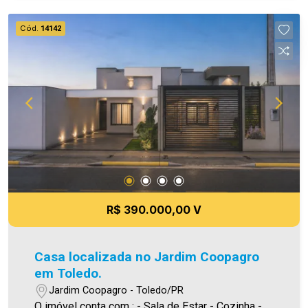
| Sinta-se em casa! - As informações aqui
prestadas são verdadeiras, todavia, reservamo-
Cód.
14142
nos o direito de corrigir qualquer erro de
digitação e/ou ortografia, bem como alteração
dos preços e imagens. Fotos meramente
ilustrativas.
R$ 390.000,00 V
Casa localizada no Jardim Coopagro
em Toledo.
Jardim Coopagro - Toledo/PR
O imóvel conta com : - Sala de Estar - Cozinha -