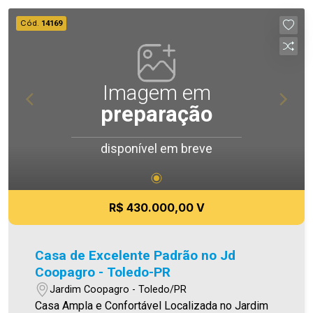
(sendo descoberta) - Piso porcelanato -
Cód.
14169
Iluminação em Led Área construída 75,00m² Área
de terreno 125,00m² Aproveite essa
oportunidade! A hora de encontrar o seu novo lar
é agora! Imobiliária Ativa, sinta-se em casa! As
Imagem em
informações aqui prestadas são verdadeiras,
preparação
todavia, reservamo-nos o direito de corrigir
qualquer erro de digitação e ou ortografia, bem
disponível em breve
como alteração dos preços e imagens. Fotos
meramente ilustrativas
R$ 430.000,00 V
Casa de Excelente Padrão no Jd
Coopagro - Toledo-PR
Jardim Coopagro - Toledo/PR
Casa Ampla e Confortável Localizada no Jardim