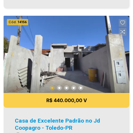
inverno/ventilaçao - Sobra de terreno com
churrasqueira - 02 vagas de garagem paralelas
(sendo descobertas) - Piso porcelanato -
Cód.
14156
Iluminação em Led Área construída 73,00m² Área
de terreno 125,00m² Aproveite essa
oportunidade! A hora de encontrar o seu novo lar
é agora! Imobiliária Ativa, sinta-se em casa! As
informações aqui prestadas são verdadeiras,
todavia, reservamo-nos o direito de corrigir
qualquer erro de digitação e ou ortografia, bem
como alteração dos preços e imagens. Fotos
meramente ilustrativas
R$ 440.000,00 V
Casa de Excelente Padrão no Jd
Coopagro - Toledo-PR