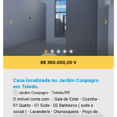
todavia, reservamo-nos o direito de corrigir
qualquer erro de digitação e/ou ortografia, bem
como alteração dos preços e imagens. Fotos
meramente ilustrativas.
R$ 390.000,00 V
Casa localizada no Jardim Coopagro
em Toledo.
Jardim Coopagro - Toledo/PR
O imóvel conta com : - Sala de Estar - Cozinha -
01 Quarto - 01 Suíte - 02 Banheiros ( suíte e
social ) - Lavanderia - Churrasqueira - Poço de