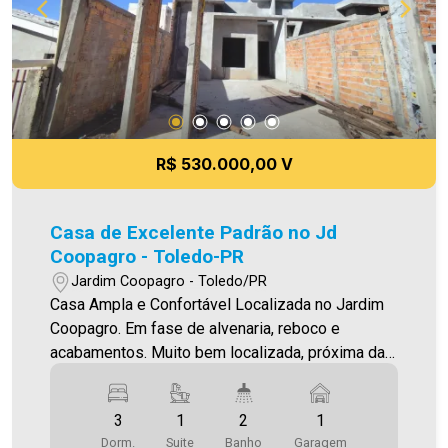
informações aqui prestadas são verdadeiras,
todavia, reservamo-nos o direito de corrigir
qualquer erro de digitação e ou ortografia, bem
como alteração dos preços e imagens. Fotos
meramente ilustrativas
R$ 530.000,00 V
Casa de Excelente Padrão no Jd
Coopagro - Toledo-PR
Jardim Coopagro - Toledo/PR
Casa Ampla e Confortável Localizada no Jardim
Coopagro. Em fase de alvenaria, reboco e
acabamentos. Muito bem localizada, próxima da
Av. Ministro Cirne Lima O Imóvel conta com: -
Sala de estar (com lustre) - Sala de jantar -
3
1
2
1
Cozinha (integrada com as salas de estar/jantar)
Dorm.
Suite
Banho
Garagem