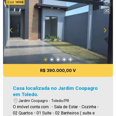
Cód.
14134
nos o direito de corrigir qualquer erro de
digitação e/ou ortografia, bem como alteração
dos preços e imagens. Fotos meramente
ilustrativas.
R$ 390.000,00 V
Casa localizada no Jardim Coopagro
em Toledo.
Jardim Coopagro - Toledo/PR
O imóvel conta com : - Sala de Estar - Cozinha -
02 Quartos - 01 Suíte - 02 Banheiros ( suíte e