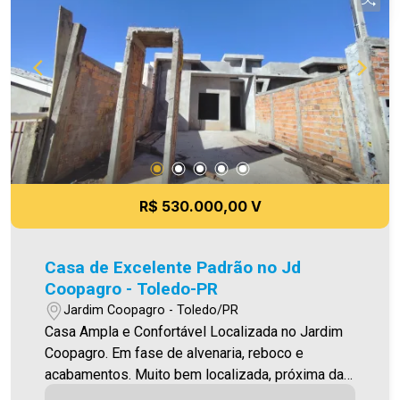
o seu novo lar é agora! Imobiliária Ativa, sinta-se
em casa! As informações aqui prestadas são
verdadeiras, todavia, reservamo-nos o direito de
corrigir qualquer erro de digitação e ou ortografia,
bem como alteração dos preços e imagens.
Fotos meramente ilustrativas
R$ 530.000,00 V
Casa de Excelente Padrão no Jd
Coopagro - Toledo-PR
Jardim Coopagro - Toledo/PR
Casa Ampla e Confortável Localizada no Jardim
Coopagro. Em fase de alvenaria, reboco e
acabamentos. Muito bem localizada, próxima da
Av. Ministro Cirne Lima O Imóvel conta com: -