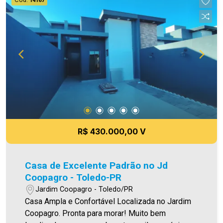
14167
Iluminação em Led Área construída 75,00m² Área
de terreno 125,00m² Aproveite essa
oportunidade! A hora de encontrar o seu novo lar
é agora! Imobiliária Ativa, sinta-se em casa! As
informações aqui prestadas são verdadeiras,
todavia, reservamo-nos o direito de corrigir
qualquer erro de digitação e ou ortografia, bem
como alteração dos preços e imagens. Fotos
meramente ilustrativas
R$ 430.000,00 V
Casa de Excelente Padrão no Jd
Coopagro - Toledo-PR
Jardim Coopagro - Toledo/PR
Casa Ampla e Confortável Localizada no Jardim
Coopagro. Pronta para morar! Muito bem