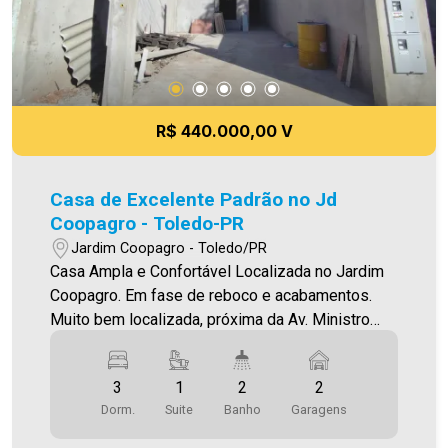
qualquer erro de digitação e ou ortografia, bem
como alteração dos preços e imagens. Fotos
meramente ilustrativas
R$ 440.000,00 V
Casa de Excelente Padrão no Jd
Coopagro - Toledo-PR
Jardim Coopagro - Toledo/PR
Casa Ampla e Confortável Localizada no Jardim
Coopagro. Em fase de reboco e acabamentos.
Muito bem localizada, próxima da Av. Ministro
Cirne Lima O Imóvel conta com: - Sala de estar
(com lustre) - Sala de jantar - Cozinha (integrada
3
1
2
2
com as salas de estar/jantar) - 01 suíte - 02
Dorm.
Suite
Banho
Garagens
quartos - 02 Banheiros (social e suíte - com box)
- Área de serviço fechada - Jardim de