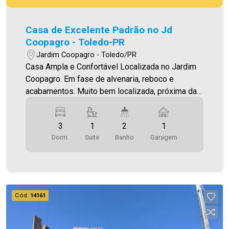
Casa de Excelente Padrão no Jd
Coopagro - Toledo-PR
Jardim Coopagro - Toledo/PR
Casa Ampla e Confortável Localizada no Jardim
Coopagro. Em fase de alvenaria, reboco e
acabamentos. Muito bem localizada, próxima da
Av. Ministro Cirne Lima O Imóvel conta com: -
Sala de estar (com lustre) - Sala de jantar -
3
1
2
1
Cozinha (integrada com as salas de estar/jantar)
Dorm.
Suite
Banho
Garagem
- 01 suíte - 02 quartos - 02 Banheiros (social e
suíte - com box) - Área de serviço fechada -
Jardim de inverno/ventilaçao - Sobra de terreno
com churrasqueira - 01 vaga de garagem paralela
(sendo descoberta) - Piso porcelanato -
Cód.
14161
Iluminação em Led Área construída 81,00m² Área
de terreno 144,00m² Aproveite essa
oportunidade! A hora de encontrar o seu novo lar