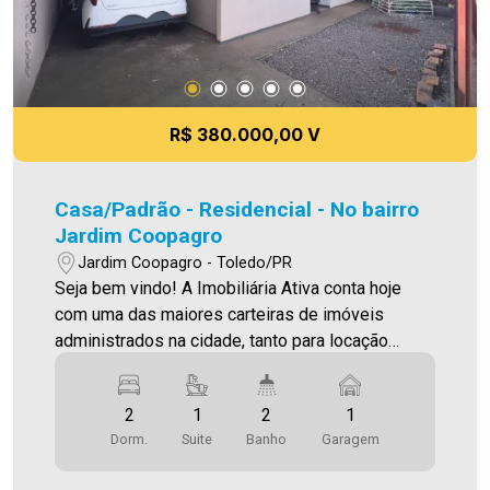
R$ 380.000,00 V
Casa/Padrão - Residencial - No bairro
Jardim Coopagro
Jardim Coopagro - Toledo/PR
Seja bem vindo! A Imobiliária Ativa conta hoje
com uma das maiores carteiras de imóveis
administrados na cidade, tanto para locação
quanto para venda. Confira mais uma de nossas
opções! Casa Localizada no Jardim Coopagro. O
2
1
2
1
Imóvel conta com: - Sala de Estar - Cozinha - 01
Dorm.
Suite
Banho
Garagem
Suíte - 02 Quartos - 02 Banheiros (social e suíte)
- Lavanderia - 01 Vaga de garagem Área