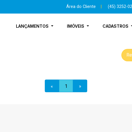
Área do Cliente
|
(45) 3252-0
LANÇAMENTOS
IMÓVEIS
CADASTROS
Re
«
1
»