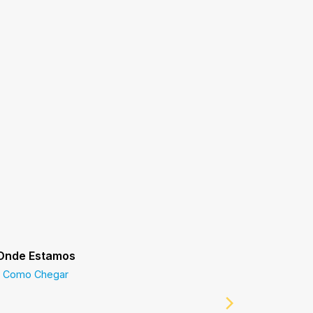
Onde Estamos
Prefeitur
Como Chegar
Prefeitur