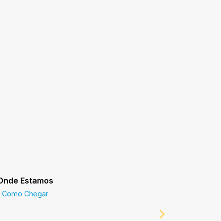
Onde Estamos
Prefeitur
Como Chegar
Prefeitur