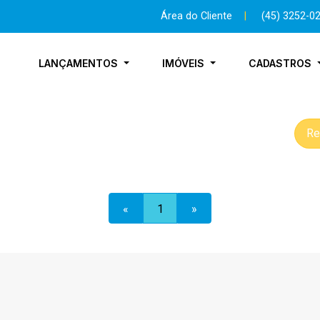
Área do Cliente
|
(45) 3252-0
LANÇAMENTOS
IMÓVEIS
CADASTROS
Re
«
1
»