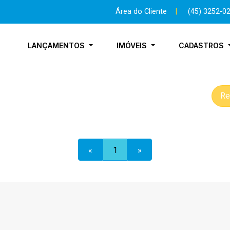
Área do Cliente
|
(45) 3252-0
LANÇAMENTOS
IMÓVEIS
CADASTROS
Re
«
1
»