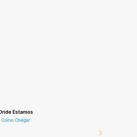
Onde Estamos
Prefeitur
Como Chegar
Prefeitur