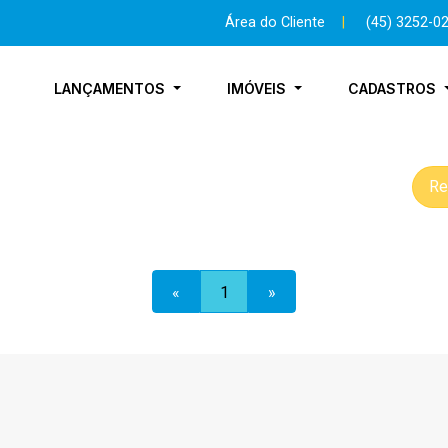
Área do Cliente
|
(45) 3252-0
LANÇAMENTOS
IMÓVEIS
CADASTROS
Re
«
1
»