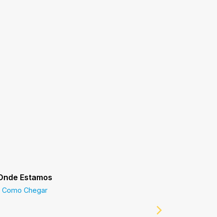
Onde Estamos
Prefeitur
Como Chegar
Prefeitur