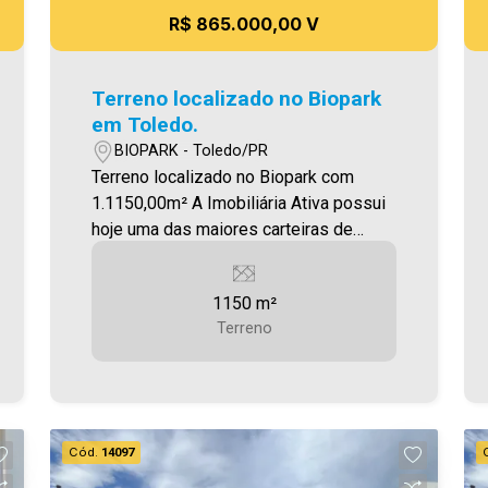
R$ 865.000,00 V
Terreno localizado no Biopark
em Toledo.
BIOPARK - Toledo/PR
Terreno localizado no Biopark com
1.1150,00m² A Imobiliária Ativa possui
hoje uma das maiores carteiras de
imóveis administrados da cidade,
atuando com excelência tanto na
1150 m²
locação quanto na venda. Aproveite
Terreno
essa oportunidade, agende uma visita!
Imobiliária Ativa | Sinta-se em casa! -
As informações aqui prestadas são
verdadeiras, todavia, reservamo-nos o
direito de corrigir qualquer erro de
Cód.
14097
digitação e/ou ortografia, bem como