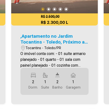
R$ 2.500,00
R$ 2.300,00 L
,Apartamento no Jardim
Tocantins - Toledo, Próximo ao
Max Atacadista
Tocantins - Toledo/PR
O imóvel conta com: - 01 suíte armario
planejado - 01 quarto - 01 sala com
painel planejado - 01 cozinha com
moveis planejados e cooktop - 01
lavanderia com planejados e tanque -
2
1
2
1
02 WC (suíte e social) com planejados -
Dorm.
Suite
Banho
Garagem
01 vaga de garagem descoberta O
Residencial conta com: Piscina,
Playground, Espaço Pet, Jardim , Praça
,Espaço Bem-Estar,Terraço, Quadra