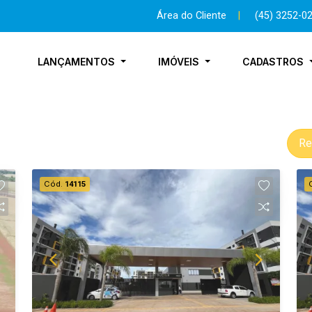
Área do Cliente
|
(45) 3252-0
LANÇAMENTOS
IMÓVEIS
CADASTROS
Re
Cód.
14115