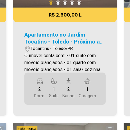
R$ 2.600,00 L
Apartamento no Jardim
Tocatins - Toledo - Próximo ao
Max Atacadista
Tocantins - Toledo/PR
O imóvel conta com: - 01 suíte com
móveis planejados - 01 quarto com
moveis planejados - 01 sala/ cozinha
modulada com moveis planejados e
cooktop - 01 lavanderia com planejados
2
1
2
1
e tanque - 02 WC (suíte e social) com
Dorm.
Suite
Banho
Garagem
planejados - 01 vaga de garagem
descoberta O Residencial conta com:
Piscina, Playground, Espaço Pet,
Jardim , Praça ,Espaço Bem-
Estar,Terraço, Quadra poliesportiva,
Cód.
14103