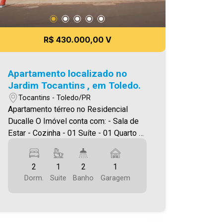
R$ 430.000,00 V
Apartamento localizado no
Jardim Tocantins , em Toledo.
Tocantins - Toledo/PR
Apartamento térreo no Residencial
Ducalle O Imóvel conta com: - Sala de
Estar - Cozinha - 01 Suíte - 01 Quarto -
02 Banheiros ( suíte e social ) - Área de
serviço - Churrasqueira na sacada - 01
2
1
2
1
Vaga de garagem Área útil 60,98 m²
Dorm.
Suite
Banho
Garagem
Área total 71,09 m² A Imobiliária Ativa
possui hoje uma das maiores carteiras
de imóveis administrados da cidade,
atuando com excelência tanto na