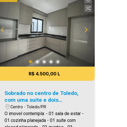
Área privativa 109,65m² Área total
190,00m² Aproveite essa oportunidade!
A hora de encontrar o seu novo lar É
AGORA! Imobiliária Ativa, sinta-se em
casa!
R$ 4.500,00 L
Sobrado no centro de Toledo,
com uma suite e dois
dormitórios
Centro - Toledo/PR
O imovel contempla: - 01 sala de estar -
01 cozinha planejada - 01 suíte com