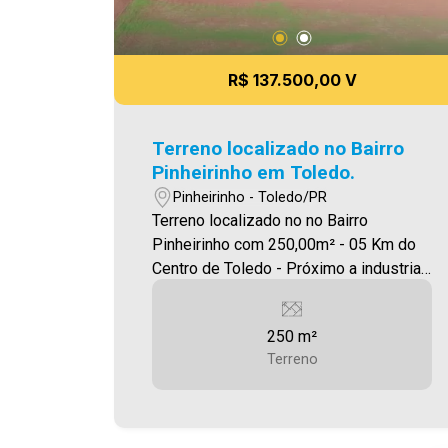
R$ 137.500,00 V
Terreno localizado no Bairro
Pinheirinho em Toledo.
Pinheirinho - Toledo/PR
Terreno localizado no no Bairro
Pinheirinho com 250,00m² - 05 Km do
Centro de Toledo - Próximo a industrias
da região. - Próximo a PR317 , o que
fornece excelente mobilidade. A
250 m²
Imobiliária Ativa possui hoje uma das
Terreno
maiores carteiras de imóveis
administrados da cidade, atuando com
excelência tanto na locação quanto na
venda. Aproveite essa oportunidade,