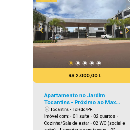
venda. Aproveite essa oportunidade,
agende uma visita! Imobiliária Ativa |
Sinta-se em casa!
R$ 2.000,00 L
Apartamento no Jardim
Tocantins - Próximo ao Max
Atacadista
Tocantins - Toledo/PR
Imóvel com: - 01 suíte - 02 quartos -
Cozinha/Sala de estar - 02 WC (social e