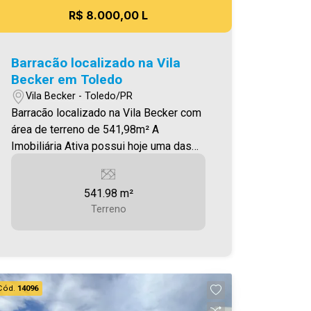
Sinta-se em casa! - As informações
R$ 8.000,00 L
aqui prestadas são verdadeiras,
todavia, reservamo-nos o direito de
corrigir qualquer erro de digitação e/ou
Barracão localizado na Vila
ortografia, bem como alteração dos
Becker em Toledo
preços e imagens. Fotos meramente
Vila Becker - Toledo/PR
ilustrativas.
Barracão localizado na Vila Becker com
área de terreno de 541,98m² A
Imobiliária Ativa possui hoje uma das
maiores carteiras de imóveis
administrados da cidade, atuando com
541.98 m²
excelência tanto na locação quanto na
Terreno
venda. Aproveite essa oportunidade,
agende uma visita! Imobiliária Ativa |
Sinta-se em casa! - As informações
aqui prestadas são verdadeiras,
todavia, reservamo-nos o direito de
Cód.
14096
corrigir qualquer erro de digitação e/ou