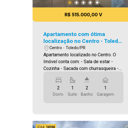
R$ 515.000,00 V
Apartamento com ótima
localização no Centro - Toledo
PR
Centro - Toledo/PR
Apartamento localizado no Centro. O
Imóvel conta com: - Sala de estar -
Cozinha - Sacada com churrasqueira -
01 quarto - 01 suíte - 02 banheiros
(suíte e social) - Área de serviço - Box
2
1
2
1
individual no térreo - 01 vaga de
Dorm.
Suite
Banho
Garagem
garagem coberta Área privativa 74,40m²
Área total 92,43m² A Imobiliária Ativa
conta hoje com uma das maiores
carteiras de imóveis administrados na
cidade, tanto para locação quanto para
Cód.
14104