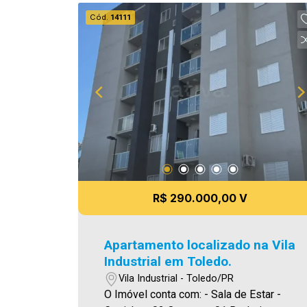
agende uma visita! Imobiliária Ativa |
Cód.
14111
Sinta-se em casa! - As informações
aqui prestadas são verdadeiras,
todavia, reservamo-nos o direito de
corrigir qualquer erro de digitação e/ou
ortografia, bem como alteração dos
preços e imagens. Fotos meramente
ilustrativas
R$ 290.000,00 V
Apartamento localizado na Vila
Industrial em Toledo.
Vila Industrial - Toledo/PR
O Imóvel conta com: - Sala de Estar -