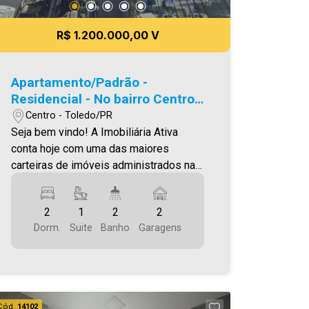
R$ 1.200.000,00 V
Apartamento/Padrão -
Residencial - No bairro Centro -
EDIFICIO LIVING
Centro - Toledo/PR
Seja bem vindo! A Imobiliária Ativa
conta hoje com uma das maiores
carteiras de imóveis administrados na
cidade, tanto para locação quanto para
venda. Confira mais uma de nossas
2
1
2
2
opções! Apartamento Localizado no
Dorm.
Suite
Banho
Garagens
Centro. O Imóvel conta com: - Sala de
Estar - Sala de jantar - Cozinha - 02
Quartos - 01 Suíte - 02 Wc´s (Suíte e
social) - Área de serviço - Sacada com
churrasqueira - 02 Vaga de garagem
Cód.
14102