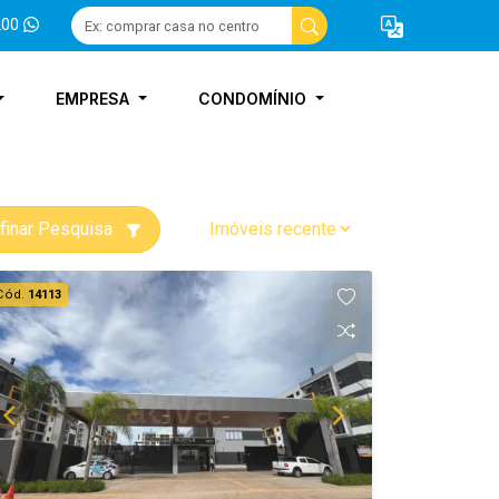
200
EMPRESA
CONDOMÍNIO
finar Pesquisa
Cód.
14113