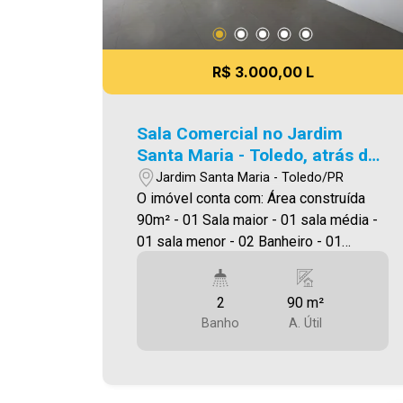
R$ 3.000,00 L
Sala Comercial no Jardim
Santa Maria - Toledo, atrás do
Empório Santa Maria
Jardim Santa Maria - Toledo/PR
O imóvel conta com: Área construída
90m² - 01 Sala maior - 01 sala média -
01 sala menor - 02 Banheiro - 01
Cozinha - 01 sala menor Será cobrado
FCI (Fundo de Conservação do Imóvel),
2
90 m²
equivalente a 6% do valor do aluguel.
Banho
A. Útil
Para mais detalhes sobre o FCI,
acesse o menu LOCAÇÃO em nosso
site. A Imobiliária Ativa possui hoje uma
das maiores carteiras de imóveis