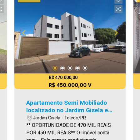
R$ 470.000,00
R$ 450.000,00 V
Apartamento Semi Mobiliado
localizado no Jardim Gisela em
Toledo.
Jardim Gisela - Toledo/PR
** OPORTUNIDADE DE 470 MIL REAIS
POR 450 MIL REAIS** O Imóvel conta