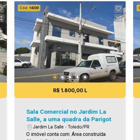
agende uma visita! Imobiliária Ativa |
Cód.
14220
Sinta-se em casa! - As informações
aqui prestadas são verdadeiras,
todavia, reservamo-nos o direito de
corrigir qualquer erro de digitação e/ou
ortografia, bem como alteração dos
preços e imagens. Fotos meramente
ilustrativas
R$ 1.800,00 L
Sala Comercial no Jardim La
Salle, a uma quadra da Parigot
Jardim La Salle - Toledo/PR
O imóvel conta com: Área construída