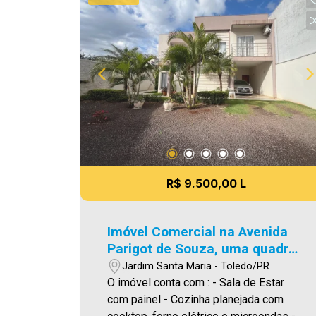
atuando com excelência tanto na
locação quanto na venda. Aproveite
essa oportunidade, agende uma visita!
Imobiliária Ativa | Sinta-se em casa! -
As informações aqui prestadas são
verdadeiras, todavia, reservamo-nos o
direito de corrigir qualquer erro de
digitação e/ou ortografia, bem como
alteração dos preços e imagens. Fotos
meramente ilustrativas.
R$ 9.500,00 L
Imóvel Comercial na Avenida
Parigot de Souza, uma quadra
do lago municipal
Jardim Santa Maria - Toledo/PR
O imóvel conta com : - Sala de Estar
com painel - Cozinha planejada com