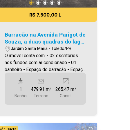
meramente ilustrativas.
R$ 7.500,00 L
Barracão na Avenida Parigot de
Souza, a duas quadras do lago
municipal
Jardim Santa Maria - Toledo/PR
O imóvel conta com: - 02 escritórios
nos fundos com ar condionado - 01
banheiro - Espaço do barracão - Espaço
para estoque Area construida: 265,47
****Será cobrado IPTU Será cobrado
1
479.91 m²
265.47 m²
FCI (Fundo de Conservação do Imóvel),
Banho
Terreno
Const.
equivalente a 6% do valor do aluguel.
Para mais detalhes sobre o FCI,
acesse o menu LOCAÇÃO em nosso
site. A Imobiliária Ativa possui hoje uma
das maiores carteiras de imóveis
Cód.
14212