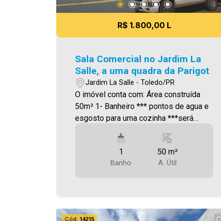
gastos do condomínio. Aproveite essa
oportunidade! A hora de encontrar o seu
R$ 1.800,00 L
novo lar É AGORA! Imobiliária Ativa,
sinta-se em casa!
Sala Comercial no Jardim La
Salle, a uma quadra da Parigot
Jardim La Salle - Toledo/PR
O imóvel conta com: Área construída
50m² 1- Banheiro *** pontos de agua e
esgosto para uma cozinha ***será
definido um valor de condomínio Será
cobrado FCI (Fundo de Conservação do
1
50 m²
Imóvel), equivalente a 6% do valor do
Banho
A. Útil
aluguel. Para mais detalhes sobre o
FCI, acesse o menu LOCAÇÃO em
nosso site. A Imobiliária Ativa possui
hoje uma das maiores carteiras de
imóveis administrados da cidade,
Cód.
14215