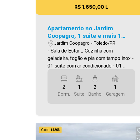
R$ 1.650,00 L
Apartamento no Jardim
Coopagro, 1 suite e mais 1
quarto
Jardim Coopagro - Toledo/PR
- Sala de Estar _ Cozinha com
geladeira, fogão e pia com tampo inox -
01 suíte com ar condicionado - 01
quarto - WC social e suite com box
blindex, pia e balcão - lavanderia com
2
1
2
1
tanque e prateleiras - 01 vaga de
Dorm.
Suite
Banho
Garagem
garagem coberta. Área privativa
57,48m² Será cobrado FCI (Fundo de
Conservação do Imóvel), equivalente a
6% do valor do aluguel. Para mais
detalhes sobre o FCI, acesse o menu
Cód.
14203
LOCAÇÃO em nosso site. A Imobiliária