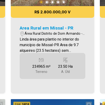
meramente ilustrativas.
R$ 2.800.000,00 V
Area Rural em Missal - PR
Área Rural Distrito de Dom Armando -
Missal/PR
Linda área para plantio no interior do
município de Missal-PR Area de 9.7
alqueires (23.5 hectares) sem
benfeitorias. Sendo: 7.0 alqueires
mecanizados. 2.7 alqueires em reserva.
234965 m²
23.50 Ha
Localizado na Localidade de Linha Três
Terreno
A. Útil
Irmãos, no Distrito de Dom Armando -
Missal-Pr. Valor R$ 2.800.000,00 Aceita
Propostas.
Cód.
14214