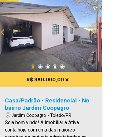
administrados da cidade, atuando com
excelência tanto na locação quanto na
venda. Aproveite essa oportunidade,
agende uma visita! Imobiliária Ativa |
Sinta-se em casa! - As informações
aqui prestadas são verdadeiras,
todavia, reservamo-nos o direito de
corrigir qualquer erro de digitação e/ou
ortografia, bem como alteração dos
preços e imagens. Fotos meramente
ilustrativas.
R$ 380.000,00 V
Casa/Padrão - Residencial - No
bairro Jardim Coopagro
Jardim Coopagro - Toledo/PR
Seja bem vindo! A Imobiliária Ativa
conta hoje com uma das maiores