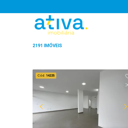
2191 IMÓVEIS
Cód.
14225