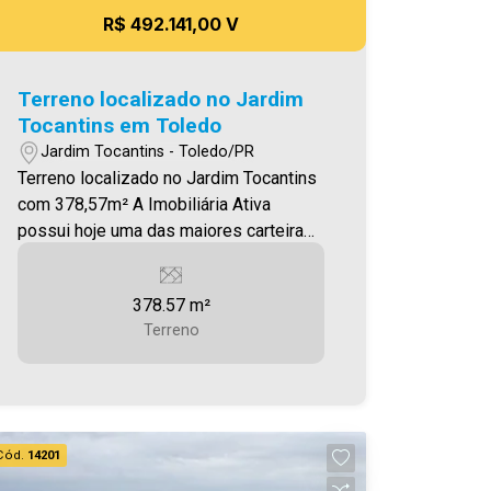
R$ 492.141,00 V
Terreno localizado no Jardim
Tocantins em Toledo
Jardim Tocantins - Toledo/PR
Terreno localizado no Jardim Tocantins
com 378,57m² A Imobiliária Ativa
possui hoje uma das maiores carteiras
de imóveis administrados da cidade,
atuando com excelência tanto na
378.57 m²
locação quanto na venda. Aproveite
Terreno
essa oportunidade, agende uma visita!
Imobiliária Ativa | Sinta-se em casa! -
As informações aqui prestadas são
verdadeiras, todavia, reservamo-nos o
direito de corrigir qualquer erro de
Cód.
14201
digitação e/ou ortografia, bem como