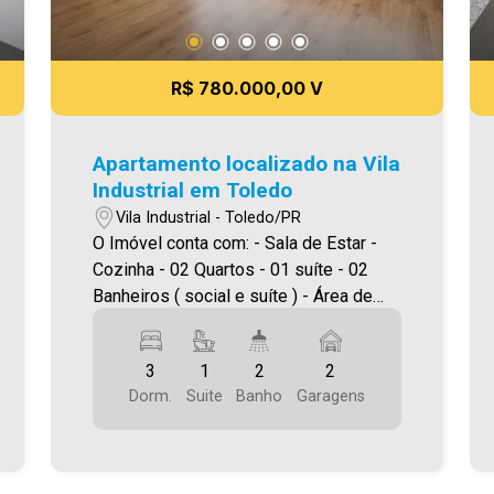
R$ 780.000,00 V
Apartamento localizado na Vila
Industrial em Toledo
Vila Industrial - Toledo/PR
O Imóvel conta com: - Sala de Estar -
Cozinha - 02 Quartos - 01 suíte - 02
Banheiros ( social e suíte ) - Área de
serviço - 02 vagas de garagem
descoberta Área privativa 112,00m² A
3
1
2
2
Imobiliária Ativa possui hoje uma das
Dorm.
Suite
Banho
Garagens
maiores carteiras de imóveis
administrados da cidade, atuando com
excelência tanto na locação quanto na
venda. Aproveite essa oportunidade,