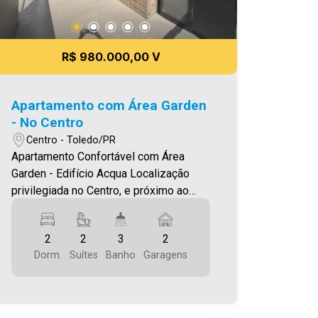
R$ 980.000,00 V
Apartamento com Área Garden
- No Centro
Centro - Toledo/PR
Apartamento Confortável com Área
Garden - Edifício Acqua Localização
privilegiada no Centro, e próximo ao
Lago Municipal (2 quadras) O Imóvel
conta com: - Sala de Estar e Jantar
2
2
3
2
integradas - 2 Suítes - 03 Banheiros
Dorm.
Suítes
Banho
Garagens
(suítes e lavabo) - Cozinha - Área de
serviço - Sacada com ótimo espaço
garden privativo e exclusivo da unidade
- Churrasqueira - Andar alto - 02 vagas