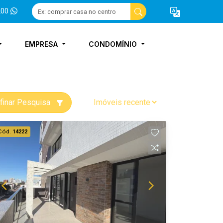
200
EMPRESA
CONDOMÍNIO
finar Pesquisa
Cód.
14222