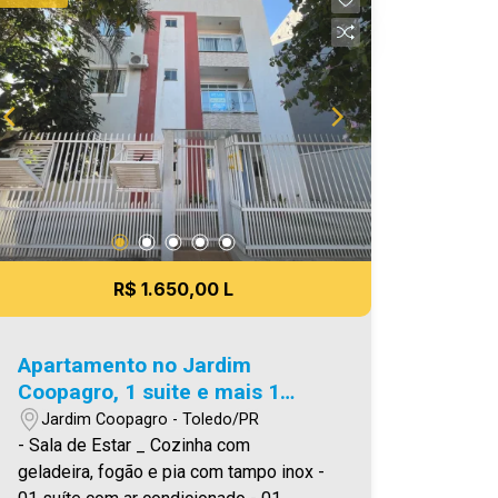
detalhes sobre o FCI, acesse o menu
LOCAÇÃO em nosso site. Aproveite
essa oportunidade, agende uma visita!
Imobiliária Ativa | Sinta-se em casa! -
As informações aqui prestadas são
verdadeiras, todavia, reservamo-nos o
direito de corrigir qualquer erro de
digitação e/ou ortografia, bem como
alteração dos preços e imagens. Fotos
meramente ilustrativas.
R$ 1.650,00 L
Apartamento no Jardim
Coopagro, 1 suite e mais 1
quarto
Jardim Coopagro - Toledo/PR
- Sala de Estar _ Cozinha com
geladeira, fogão e pia com tampo inox -