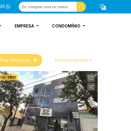
200
EMPRESA
CONDOMÍNIO
finar Pesquisa
Cód.
14221