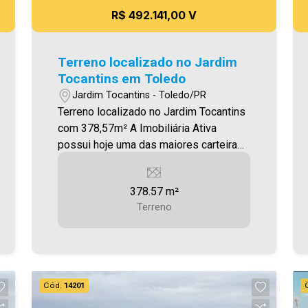
R$ 492.141,00 V
Terreno localizado no Jardim
Tocantins em Toledo
Jardim Tocantins - Toledo/PR
Terreno localizado no Jardim Tocantins
com 378,57m² A Imobiliária Ativa
possui hoje uma das maiores carteiras
de imóveis administrados da cidade,
atuando com excelência tanto na
378.57 m²
locação quanto na venda. Aproveite
Terreno
essa oportunidade, agende uma visita!
Imobiliária Ativa | Sinta-se em casa! -
As informações aqui prestadas são
verdadeiras, todavia, reservamo-nos o
direito de corrigir qualquer erro de
Cód.
14201
digitação e/ou ortografia, bem como