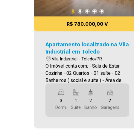
R$ 780.000,00 V
Apartamento localizado na Vila
Industrial em Toledo
Vila Industrial - Toledo/PR
O Imóvel conta com: - Sala de Estar -
Cozinha - 02 Quartos - 01 suíte - 02
Banheiros ( social e suíte ) - Área de
serviço - 02 vagas de garagem
descoberta Área privativa 112,00m² A
3
1
2
2
Imobiliária Ativa possui hoje uma das
Dorm.
Suite
Banho
Garagens
maiores carteiras de imóveis
administrados da cidade, atuando com
excelência tanto na locação quanto na
venda. Aproveite essa oportunidade,