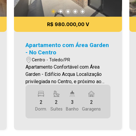
R$ 980.000,00 V
Apartamento com Área Garden
- No Centro
Centro - Toledo/PR
Apartamento Confortável com Área
Garden - Edifício Acqua Localização
privilegiada no Centro, e próximo ao
Lago Municipal (2 quadras) O Imóvel
conta com: - Sala de Estar e Jantar
2
2
3
2
integradas - 2 Suítes - 03 Banheiros
Dorm.
Suítes
Banho
Garagens
(suítes e lavabo) - Cozinha - Área de
serviço - Sacada com ótimo espaço
garden privativo e exclusivo da unidade
- Churrasqueira - Andar alto - 02 vagas