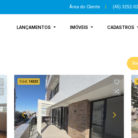
Área do Cliente
|
(45) 3252-0
LANÇAMENTOS
IMÓVEIS
CADASTROS
Re
Cód.
14222