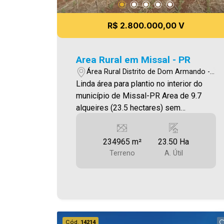
meramente ilustrativas.
R$ 2.800.000,00 V
Area Rural em Missal - PR
Área Rural Distrito de Dom Armando -
Missal/PR
Linda área para plantio no interior do
município de Missal-PR Area de 9.7
alqueires (23.5 hectares) sem
benfeitorias. Sendo: 7.0 alqueires
mecanizados. 2.7 alqueires em reserva.
234965 m²
23.50 Ha
Localizado na Localidade de Linha Três
Terreno
A. Útil
Irmãos, no Distrito de Dom Armando -
Missal-Pr. Valor R$ 2.800.000,00 Aceita
Propostas.
Cód.
14214