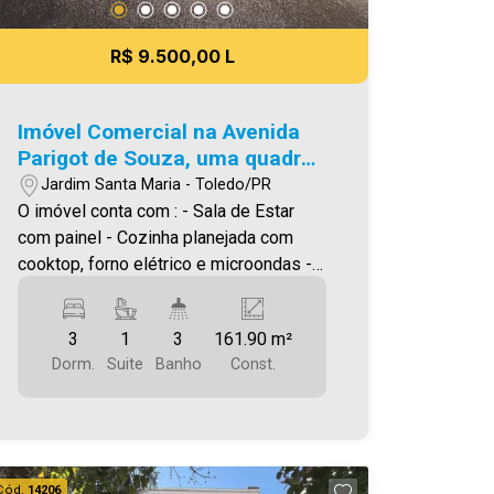
meramente ilustrativas.
R$ 9.500,00 L
Imóvel Comercial na Avenida
Parigot de Souza, uma quadra
do lago municipal
Jardim Santa Maria - Toledo/PR
O imóvel conta com : - Sala de Estar
com painel - Cozinha planejada com
cooktop, forno elétrico e microondas -
02 Quartos - 01 Suíte - 03 Banheiros
(suíte, social e lavabo ) - Lavanderia
3
1
3
161.90 m²
com tanque - Espaço com churrasqueira
Dorm.
Suite
Banho
Const.
- 01 Vagas de garagem coberta Área
construída: 161,90m² ***Será cobrado
IPTU Será cobrado FCI (Fundo de
Conservação do Imóvel), equivalente a
6% do valor do aluguel. Para mais
Cód.
14206