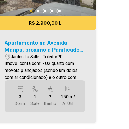
R$ 2.900,00 L
Apartamento na Avenida
Maripá, proximo a Panificadora
Estação do Pão
Jardim La Salle - Toledo/PR
Imóvel conta com: - 02 quarto com
móveis planejados (sendo um deles
com ar condicionado) e o outro com
ventilador de teto - 01 suíte com
móveis planejados e ar condicionado -
3
1
2
150 m²
sala de estar e jantar com mesa de
Dorm.
Suite
Banho
A. Útil
vidro, estante e ar condicionado -
cozinha planejada com fogão e
geladeira - 02 banheiros (social+suíte),
- área de serviço com tanque e