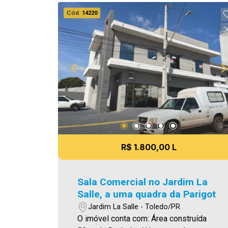
agende uma visita! Imobiliária Ativa |
Cód.
14220
Sinta-se em casa! - As informações
aqui prestadas são verdadeiras,
todavia, reservamo-nos o direito de
corrigir qualquer erro de digitação e/ou
ortografia, bem como alteração dos
preços e imagens. Fotos meramente
ilustrativas
R$ 1.800,00 L
Sala Comercial no Jardim La
Salle, a uma quadra da Parigot
Jardim La Salle - Toledo/PR
O imóvel conta com: Área construída