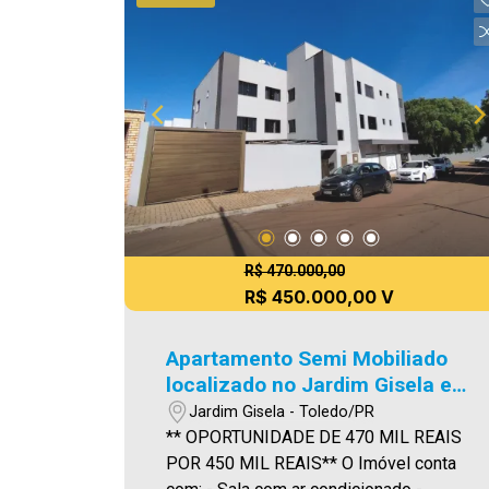
R$ 470.000,00
R$ 450.000,00 V
Apartamento Semi Mobiliado
localizado no Jardim Gisela em
Toledo.
Jardim Gisela - Toledo/PR
** OPORTUNIDADE DE 470 MIL REAIS
POR 450 MIL REAIS** O Imóvel conta