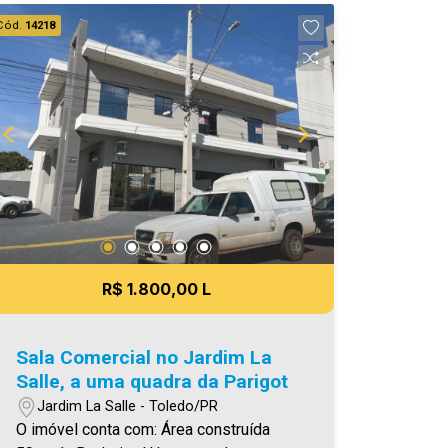
armários - 01 vaga de garagem coberta
Cód.
14218
Será cobrado FCI - Fundo de
Conservação do Imóvel - equivalente a
6% do valor do aluguel * verifique
detalhes sobre o FCI no menu
LOCAÇÃO em nosso site. O valor do
Condomínio bem como a taxa de
mudança informados estão sujeitos a
alteração sem prévio aviso, e varia de
acordo com o custo de administração e
gastos do condomínio. Aproveite essa
oportunidade! A hora de encontrar o seu
R$ 1.800,00 L
novo lar É AGORA! Imobiliária Ativa,
sinta-se em casa!
Sala Comercial no Jardim La
Salle, a uma quadra da Parigot
Jardim La Salle - Toledo/PR
O imóvel conta com: Área construída