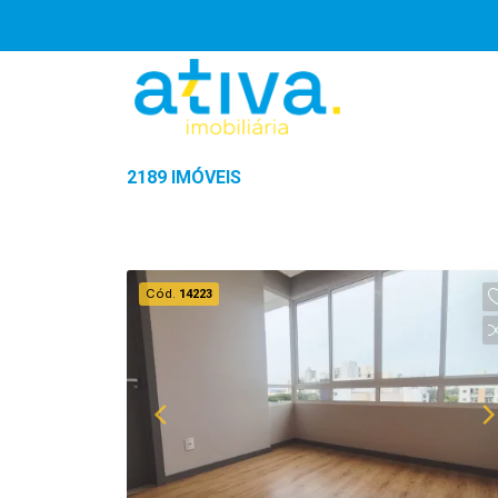
2189 IMÓVEIS
Cód.
14223