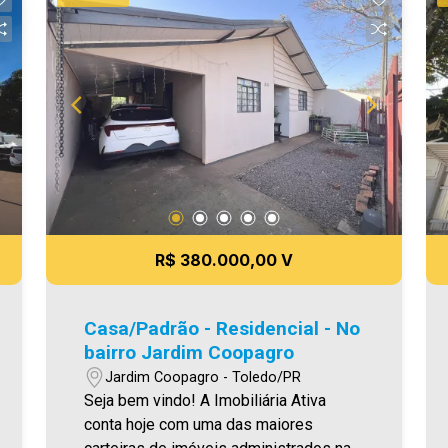
administrados da cidade, atuando com
excelência tanto na locação quanto na
venda. Aproveite essa oportunidade,
agende uma visita! Imobiliária Ativa |
Sinta-se em casa! - As informações
aqui prestadas são verdadeiras,
todavia, reservamo-nos o direito de
corrigir qualquer erro de digitação e/ou
ortografia, bem como alteração dos
preços e imagens. Fotos meramente
ilustrativas.
R$ 380.000,00 V
Casa/Padrão - Residencial - No
bairro Jardim Coopagro
Jardim Coopagro - Toledo/PR
Seja bem vindo! A Imobiliária Ativa
conta hoje com uma das maiores