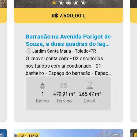
meramente ilustrativas.
R$ 7.500,00 L
Barracão na Avenida Parigot de
Souza, a duas quadras do lago
municipal
Jardim Santa Maria - Toledo/PR
O imóvel conta com: - 02 escritórios
nos fundos com ar condionado - 01
banheiro - Espaço do barracão - Espaço
para estoque Area construida: 265,47
****Será cobrado IPTU Será cobrado
1
479.91 m²
265.47 m²
FCI (Fundo de Conservação do Imóvel),
Banho
Terreno
Const.
equivalente a 6% do valor do aluguel.
Para mais detalhes sobre o FCI,
acesse o menu LOCAÇÃO em nosso
site. A Imobiliária Ativa possui hoje uma
das maiores carteiras de imóveis
Cód.
14212