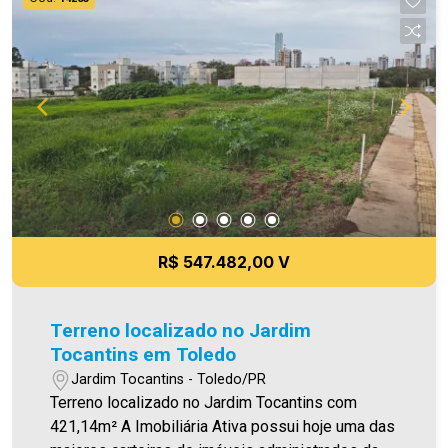
atuando com excelência tanto na locação quanto
na venda. Aproveite essa oportunidade, agende
uma visita! Imobiliária Ativa | Sinta-se em casa! -
As informações aqui prestadas são verdadeiras,
todavia, reservamo-nos o direito de corrigir
qualquer erro de digitação e/ou ortografia, bem
como alteração dos preços e imagens. Fotos
meramente ilustrativas.
R$ 547.482,00 V
Terreno localizado no Jardim
Tocantins em Toledo
Jardim Tocantins - Toledo/PR
Terreno localizado no Jardim Tocantins com
421,14m² A Imobiliária Ativa possui hoje uma das