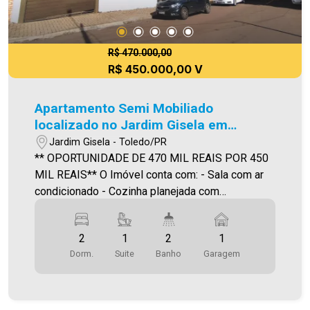
R$ 470.000,00
R$ 450.000,00 V
Apartamento Semi Mobiliado
localizado no Jardim Gisela em
Toledo.
Jardim Gisela - Toledo/PR
** OPORTUNIDADE DE 470 MIL REAIS POR 450
MIL REAIS** O Imóvel conta com: - Sala com ar
condicionado - Cozinha planejada com
forno/cooktop/exaustor - 01 Suíte com móveis
planejados e ar condicionado - 01 Quarto com
2
1
2
1
móveis planejados e ar condicionado - Sacada
Dorm.
Suite
Banho
Garagem
com churrasqueira - Área de serviço (com móveis
removíveis) - Vaga de garagem coberta - Área de
festas (térreo) Área privativa 74,89m² A
Imobiliária Ativa possui hoje uma das maiores