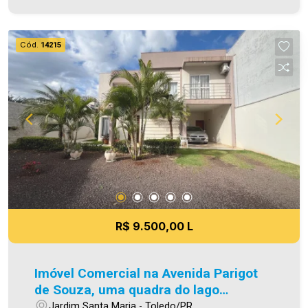
carteiras de imóveis administrados da cidade,
atuando com excelência tanto na locação quanto
na venda. Aproveite essa oportunidade, agende
Cód.
14215
uma visita! Imobiliária Ativa | Sinta-se em casa! -
As informações aqui prestadas são verdadeiras,
todavia, reservamo-nos o direito de corrigir
qualquer erro de digitação e/ou ortografia, bem
como alteração dos preços e imagens. Fotos
meramente ilustrativas.
R$ 9.500,00 L
Imóvel Comercial na Avenida Parigot
de Souza, uma quadra do lago
municipal
Jardim Santa Maria - Toledo/PR