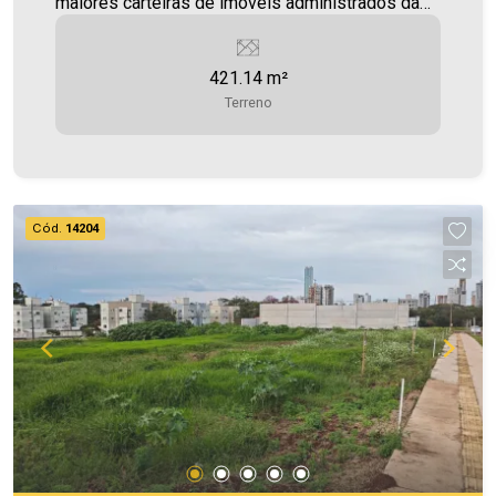
maiores carteiras de imóveis administrados da
cidade, atuando com excelência tanto na locação
quanto na venda. Aproveite essa oportunidade,
421.14 m²
agende uma visita! Imobiliária Ativa | Sinta-se em
Terreno
casa! - As informações aqui prestadas são
verdadeiras, todavia, reservamo-nos o direito de
corrigir qualquer erro de digitação e/ou ortografia,
bem como alteração dos preços e imagens.
Fotos meramente ilustrativas
Cód.
14204