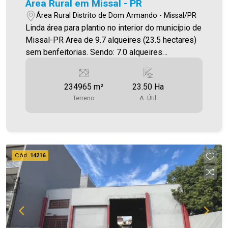
Area Rural em Missal - PR
Área Rural Distrito de Dom Armando - Missal/PR
Linda área para plantio no interior do município de
Missal-PR Area de 9.7 alqueires (23.5 hectares)
sem benfeitorias. Sendo: 7.0 alqueires
mecanizados. 2.7 alqueires em reserva.
Localizado na Localidade de Linha Três Irmãos,
234965 m²
23.50 Ha
no Distrito de Dom Armando - Missal-Pr. Valor R$
Terreno
A. Útil
2.800.000,00 Aceita Propostas.
Cód.
14216