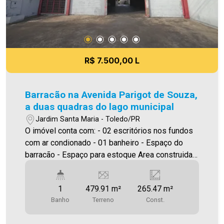
R$ 7.500,00 L
Barracão na Avenida Parigot de Souza,
a duas quadras do lago municipal
Jardim Santa Maria - Toledo/PR
O imóvel conta com: - 02 escritórios nos fundos
com ar condionado - 01 banheiro - Espaço do
barracão - Espaço para estoque Area construida:
265,47 ****Será cobrado IPTU Será cobrado FCI
(Fundo de Conservação do Imóvel), equivalente a
1
479.91 m²
265.47 m²
6% do valor do aluguel. Para mais detalhes sobre
Banho
Terreno
Const.
o FCI, acesse o menu LOCAÇÃO em nosso site. A
Imobiliária Ativa possui hoje uma das maiores