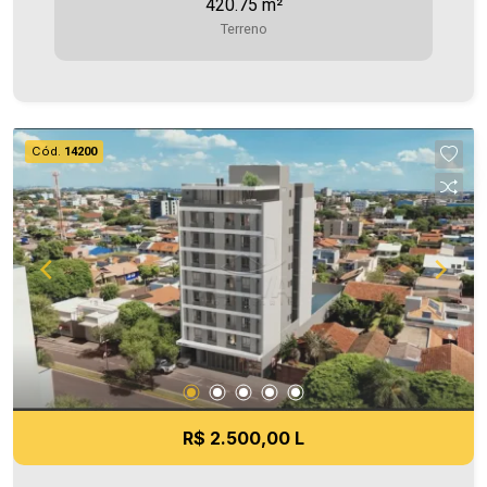
420.75 m²
agende uma visita! Imobiliária Ativa | Sinta-se em
Terreno
casa! - As informações aqui prestadas são
verdadeiras, todavia, reservamo-nos o direito de
corrigir qualquer erro de digitação e/ou ortografia,
bem como alteração dos preços e imagens.
Fotos meramente ilustrativas
Cód.
14200
R$ 2.500,00 L