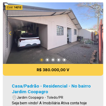
carteiras de imóveis administrados da cidade,
Cód.
14212
atuando com excelência tanto na locação quanto
na venda. Aproveite essa oportunidade, agende
uma visita! Imobiliária Ativa | Sinta-se em casa! -
As informações aqui prestadas são verdadeiras,
todavia, reservamo-nos o direito de corrigir
qualquer erro de digitação e/ou ortografia, bem
como alteração dos preços e imagens. Fotos
meramente ilustrativas
R$ 380.000,00 V
Casa/Padrão - Residencial - No bairro
Jardim Coopagro
Jardim Coopagro - Toledo/PR
Seja bem vindo! A Imobiliária Ativa conta hoje