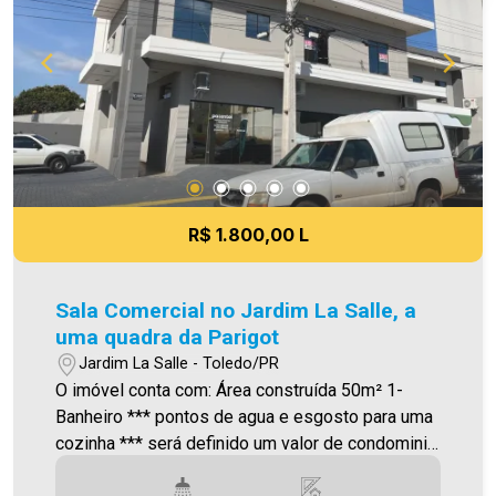
taxa de mudança informados estão sujeitos a
alteração sem prévio aviso, e varia de acordo
com o custo de administração e gastos do
condomínio. Aproveite essa oportunidade! A hora
de encontrar o seu novo lar É AGORA! Imobiliária
Ativa, sinta-se em casa!
R$ 1.800,00 L
Sala Comercial no Jardim La Salle, a
uma quadra da Parigot
Jardim La Salle - Toledo/PR
O imóvel conta com: Área construída 50m² 1-
Banheiro *** pontos de agua e esgosto para uma
cozinha *** será definido um valor de condominio
Será cobrado FCI (Fundo de Conservação do