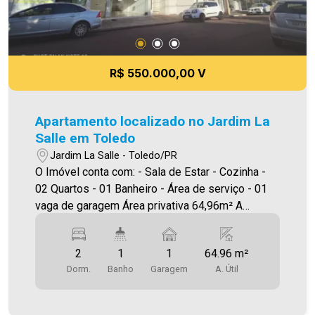
R$ 550.000,00 V
Apartamento localizado no Jardim La
Salle em Toledo
Jardim La Salle - Toledo/PR
O Imóvel conta com: - Sala de Estar - Cozinha -
02 Quartos - 01 Banheiro - Área de serviço - 01
vaga de garagem Área privativa 64,96m² A
Imobiliária Ativa possui hoje uma das maiores
carteiras de imóveis administrados da cidade,
2
1
1
64.96 m²
atuando com excelência tanto na locação quanto
Dorm.
Banho
Garagem
A. Útil
na venda. Aproveite essa oportunidade, agende
uma visita! Imobiliária Ativa | Sinta-se em casa! -
As informações aqui prestadas são verdadeiras,