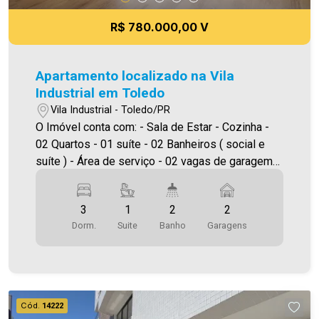
R$ 780.000,00 V
Apartamento localizado na Vila
Industrial em Toledo
Vila Industrial - Toledo/PR
O Imóvel conta com: - Sala de Estar - Cozinha -
02 Quartos - 01 suíte - 02 Banheiros ( social e
suíte ) - Área de serviço - 02 vagas de garagem
descoberta Área privativa 112,00m² A Imobiliária
Ativa possui hoje uma das maiores carteiras de
3
1
2
2
imóveis administrados da cidade, atuando com
Dorm.
Suite
Banho
Garagens
excelência tanto na locação quanto na venda.
Aproveite essa oportunidade, agende uma visita!
Imobiliária Ativa | Sinta-se em casa! - As
informações aqui prestadas são verdadeiras,
todavia, reservamo-nos o direito de corrigir
Cód.
14222
qualquer erro de digitação e/ou ortografia, bem