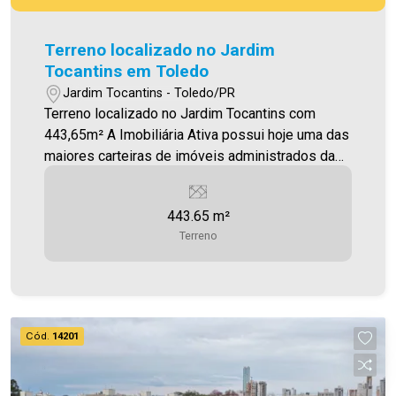
Terreno localizado no Jardim
Tocantins em Toledo
Jardim Tocantins - Toledo/PR
Terreno localizado no Jardim Tocantins com
443,65m² A Imobiliária Ativa possui hoje uma das
maiores carteiras de imóveis administrados da
cidade, atuando com excelência tanto na locação
quanto na venda. Aproveite essa oportunidade,
443.65 m²
agende uma visita! Imobiliária Ativa | Sinta-se em
Terreno
casa! - As informações aqui prestadas são
verdadeiras, todavia, reservamo-nos o direito de
corrigir qualquer erro de digitação e/ou ortografia,
bem como alteração dos preços e imagens.
Fotos meramente ilustrativas
Cód.
14201