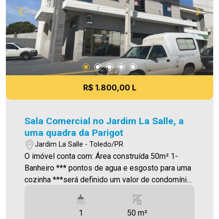
como alteração dos preços e imagens. Fotos
meramente ilustrativas.
R$ 1.800,00 L
Sala Comercial no Jardim La Salle, a
uma quadra da Parigot
Jardim La Salle - Toledo/PR
O imóvel conta com: Área construída 50m² 1-
Banheiro *** pontos de agua e esgosto para uma
cozinha ***será definido um valor de condomínio
Será cobrado FCI (Fundo de Conservação do
Imóvel), equivalente a 6% do valor do aluguel.
1
50 m²
Para mais detalhes sobre o FCI, acesse o menu