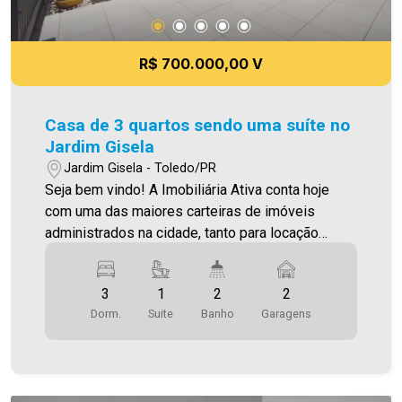
R$ 700.000,00 V
Casa de 3 quartos sendo uma suíte no
Jardim Gisela
Jardim Gisela - Toledo/PR
Seja bem vindo! A Imobiliária Ativa conta hoje
com uma das maiores carteiras de imóveis
administrados na cidade, tanto para locação
quanto para venda. Confira mais uma de nossas
opções! Excelente oportunidade para quem
3
1
2
2
busca um imóvel completo e pronto para morar!
Dorm.
Suite
Banho
Garagens
Características do imóvel: 3 quartos, sendo 1
suíte com guarda-roupa planejado; Cozinha com
móveis planejados e cooktop; Sala de estar;
Banheiro social; 2 jardins de inverno,