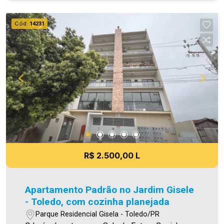
todavia, reservamo-nos o direito de corrigir
qualquer erro de digitação e/ou ortografia, bem
Cód.
14231
como alteração dos preços e imagens. Fotos
meramente ilustrativas
R$ 2.500,00 L
Apartamento Padrão no Jardim Gisele
- Toledo, com cozinha planejada
Parque Residencial Gisela - Toledo/PR