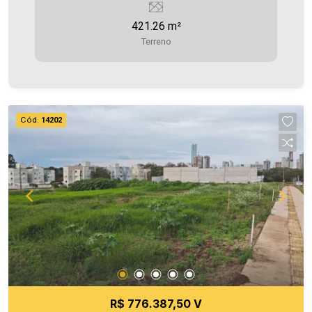
quanto na venda. Aproveite essa oportunidade,
421.26 m²
agende uma visita! Imobiliária Ativa | Sinta-se em
Terreno
casa! - As informações aqui prestadas são
verdadeiras, todavia, reservamo-nos o direito de
corrigir qualquer erro de digitação e/ou ortografia,
bem como alteração dos preços e imagens.
Fotos meramente ilustrativas
Cód.
14202
R$ 776.387,50 V