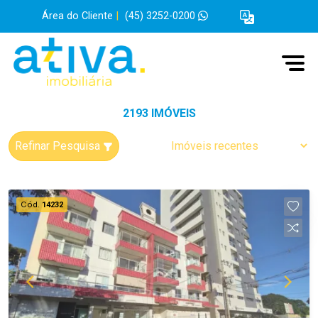
Área do Cliente
|
(45) 3252-0200
2193 IMÓVEIS
Refinar Pesquisa
Cód.
14232