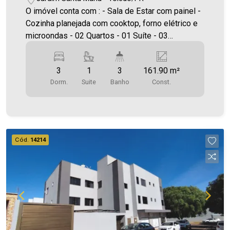
O imóvel conta com : - Sala de Estar com painel -
Cozinha planejada com cooktop, forno elétrico e
microondas - 02 Quartos - 01 Suíte - 03
Banheiros (suíte, social e lavabo ) - Lavanderia
com tanque - Espaço com churrasqueira - 01
3
1
3
161.90 m²
Vagas de garagem coberta Área construída:
Dorm.
Suite
Banho
Const.
161,90m² ***Será cobrado IPTU Será cobrado
FCI (Fundo de Conservação do Imóvel),
equivalente a 6% do valor do aluguel. Para mais
detalhes sobre o FCI, acesse o menu LOCAÇÃO
em nosso site. Aproveite essa oportunidade,
Cód.
14214
agende uma visita! Imobiliária Ativa | Sinta-se em
casa! - As informações aqui prestadas são
verdadeiras, todavia, reservamo-nos o direito de
corrigir qualquer erro de digitação e/ou ortografia,
bem como alteração dos preços e imagens.
Fotos meramente ilustrativas.