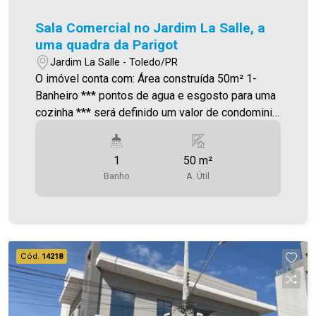
Sala Comercial no Jardim La Salle, a
uma quadra da Parigot
Jardim La Salle - Toledo/PR
O imóvel conta com: Área construída 50m² 1-
Banheiro *** pontos de agua e esgosto para uma
cozinha *** será definido um valor de condominio
Será cobrado FCI (Fundo de Conservação do
Imóvel), equivalente a 6% do valor do aluguel.
1
50 m²
Para mais detalhes sobre o FCI, acesse o menu
Banho
A. Útil
LOCAÇÃO em nosso site. A Imobiliária Ativa
possui hoje uma das maiores carteiras de
imóveis administrados da cidade, atuando com
excelência tanto na locação quanto na venda.
Aproveite essa oportunidade, agende uma visita!
Cód.
14218
Imobiliária Ativa | Sinta-se em casa! - As
informações aqui prestadas são verdadeiras,
todavia, reservamo-nos o direito de corrigir
qualquer erro de digitação e/ou ortografia, bem