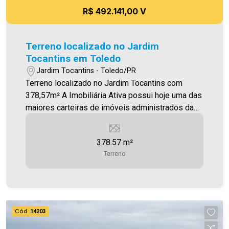
R$ 492.141,00 V
Terreno localizado no Jardim
Tocantins em Toledo
Jardim Tocantins - Toledo/PR
Terreno localizado no Jardim Tocantins com
378,57m² A Imobiliária Ativa possui hoje uma das
maiores carteiras de imóveis administrados da
cidade, atuando com excelência tanto na locação
quanto na venda. Aproveite essa oportunidade,
378.57 m²
agende uma visita! Imobiliária Ativa | Sinta-se em
Terreno
casa! - As informações aqui prestadas são
verdadeiras, todavia, reservamo-nos o direito de
corrigir qualquer erro de digitação e/ou ortografia,
bem como alteração dos preços e imagens.
Fotos meramente ilustrativas
Cód.
14203