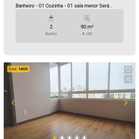
Banheiro - 01 Cozinha - 01 sala menor Será
cobrado FCI (Fundo de Conservação do Imóvel),
equivalente a 6% do valor do aluguel. Para mais
2
90 m²
detalhes sobre o FCI, acesse o menu LOCAÇÃO
Banho
A. Útil
em nosso site. A Imobiliária Ativa possui hoje
uma das maiores carteiras de imóveis
administrados da cidade, atuando com excelência
tanto na locação quanto na venda. Aproveite essa
oportunidade, agende uma visita! Imobiliária Ativa
Cód.
14223
| Sinta-se em casa! - As informações aqui
prestadas são verdadeiras, todavia, reservamo-
nos o direito de corrigir qualquer erro de
digitação e/ou ortografia, bem como alteração
dos preços e imagens. Fotos meramente
ilustrativas.