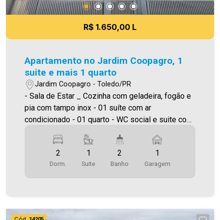
R$ 1.650,00 L
Apartamento no Jardim Coopagro, 1
suite e mais 1 quarto
Jardim Coopagro - Toledo/PR
- Sala de Estar _ Cozinha com geladeira, fogão e
pia com tampo inox - 01 suíte com ar
condicionado - 01 quarto - WC social e suite com
box blindex, pia e balcão - lavanderia com tanque
e prateleiras - 01 vaga de garagem coberta. Área
2
1
2
1
privativa 57,48m² Será cobrado FCI (Fundo de
Dorm.
Suite
Banho
Garagem
Conservação do Imóvel), equivalente a 6% do
valor do aluguel. Para mais detalhes sobre o FCI,
acesse o menu LOCAÇÃO em nosso site. A
Imobiliária Ativa possui hoje uma das maiores
carteiras de imóveis administrados da cidade,
Cód.
14205