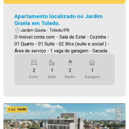
Apartamento localizado no Jardim
Gisela em Toledo.
Jardim Gisela - Toledo/PR
O Imóvel conta com: - Sala de Estar - Cozinha -
01 Quarto - 01 Suíte - 02 Wcs (suíte e social ) -
Área de serviço - 1 vaga de garagem - Sacada
com churrasqueira Os apartamentos contam com:
* Marcenaria planejada na cozinha, lavanderia e
2
1
2
1
banheiros; * Balcão em granito; * Torneiras, cubas
Dorm.
Suite
Banho
Garagem
e tanque instalados; * Box de vidro e espelhos
nos banheiros; * Cooktop instalado. Será cobrado
FCI (Fundo de Conservação do Imóvel),
equivalente a 6% do valor do aluguel. Para mais
detalhes sobre o FCI, acesse o menu LOCAÇÃO
Cód.
14199
em nosso site. Área privativa 60,00m² Aproveite
essa oportunidade! A hora de encontrar o seu
novo lar É AGORA! Imobiliária Ativa, sinta-se em