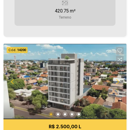
quanto na venda. Aproveite essa oportunidade,
420.75 m²
agende uma visita! Imobiliária Ativa | Sinta-se em
Terreno
casa! - As informações aqui prestadas são
verdadeiras, todavia, reservamo-nos o direito de
corrigir qualquer erro de digitação e/ou ortografia,
bem como alteração dos preços e imagens.
Fotos meramente ilustrativas
Cód.
14200
R$ 2.500,00 L