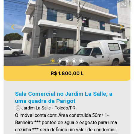
nosso site. O valor do Condomínio bem como a
taxa de mudança informados estão sujeitos a
alteração sem prévio aviso, e varia de acordo
com o custo de administração e gastos do
condomínio. Aproveite essa oportunidade! A hora
de encontrar o seu novo lar É AGORA! Imobiliária
Ativa, sinta-se em casa!
R$ 1.800,00 L
Sala Comercial no Jardim La Salle, a
uma quadra da Parigot
Jardim La Salle - Toledo/PR
O imóvel conta com: Área construída 50m² 1-
Banheiro *** pontos de agua e esgosto para uma
cozinha *** será definido um valor de condominio