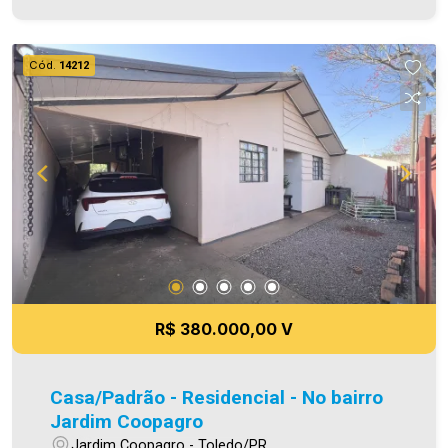
festas (térreo) Área privativa 74,89m² A
Imobiliária Ativa possui hoje uma das maiores
carteiras de imóveis administrados da cidade,
Cód.
14212
atuando com excelência tanto na locação quanto
na venda. Aproveite essa oportunidade, agende
uma visita! Imobiliária Ativa | Sinta-se em casa! -
As informações aqui prestadas são verdadeiras,
todavia, reservamo-nos o direito de corrigir
qualquer erro de digitação e/ou ortografia, bem
como alteração dos preços e imagens. Fotos
meramente ilustrativas
R$ 380.000,00 V
Casa/Padrão - Residencial - No bairro
Jardim Coopagro
Jardim Coopagro - Toledo/PR