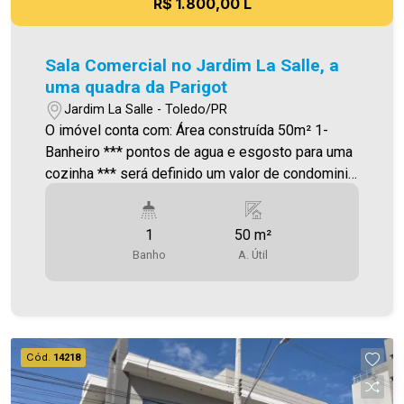
R$ 1.800,00 L
Sala Comercial no Jardim La Salle, a
uma quadra da Parigot
Jardim La Salle - Toledo/PR
O imóvel conta com: Área construída 50m² 1-
Banheiro *** pontos de agua e esgosto para uma
cozinha *** será definido um valor de condominio
Será cobrado FCI (Fundo de Conservação do
Imóvel), equivalente a 6% do valor do aluguel.
1
50 m²
Para mais detalhes sobre o FCI, acesse o menu
Banho
A. Útil
LOCAÇÃO em nosso site. A Imobiliária Ativa
possui hoje uma das maiores carteiras de
imóveis administrados da cidade, atuando com
excelência tanto na locação quanto na venda.
Aproveite essa oportunidade, agende uma visita!
Cód.
14218
Imobiliária Ativa | Sinta-se em casa! - As
informações aqui prestadas são verdadeiras,