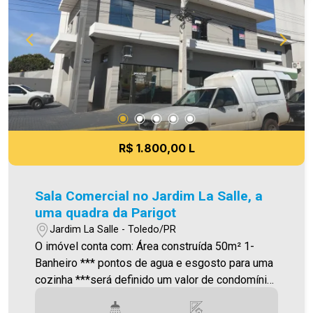
todavia, reservamo-nos o direito de corrigir
qualquer erro de digitação e/ou ortografia, bem
como alteração dos preços e imagens. Fotos
meramente ilustrativas.
R$ 1.800,00 L
Sala Comercial no Jardim La Salle, a
uma quadra da Parigot
Jardim La Salle - Toledo/PR
O imóvel conta com: Área construída 50m² 1-
Banheiro *** pontos de agua e esgosto para uma
cozinha ***será definido um valor de condomínio
Será cobrado FCI (Fundo de Conservação do