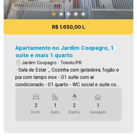
R$ 1.650,00 L
Apartamento no Jardim Coopagro, 1
suite e mais 1 quarto
Jardim Coopagro - Toledo/PR
- Sala de Estar _ Cozinha com geladeira, fogão e
pia com tampo inox - 01 suíte com ar
condicionado - 01 quarto - WC social e suite com
box blindex, pia e balcão - lavanderia com tanque
e prateleiras - 01 vaga de garagem coberta. Área
2
1
2
1
privativa 57,48m² Será cobrado FCI (Fundo de
Dorm.
Suite
Banho
Garagem
Conservação do Imóvel), equivalente a 6% do
valor do aluguel. Para mais detalhes sobre o FCI,
acesse o menu LOCAÇÃO em nosso site. A
Imobiliária Ativa possui hoje uma das maiores