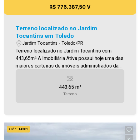
R$ 776.387,50 V
Terreno localizado no Jardim
Tocantins em Toledo
Jardim Tocantins - Toledo/PR
Terreno localizado no Jardim Tocantins com
443,65m² A Imobiliária Ativa possui hoje uma das
maiores carteiras de imóveis administrados da
cidade, atuando com excelência tanto na locação
quanto na venda. Aproveite essa oportunidade,
443.65 m²
agende uma visita! Imobiliária Ativa | Sinta-se em
Terreno
casa! - As informações aqui prestadas são
verdadeiras, todavia, reservamo-nos o direito de
corrigir qualquer erro de digitação e/ou ortografia,
bem como alteração dos preços e imagens.
Fotos meramente ilustrativas
Cód.
14201