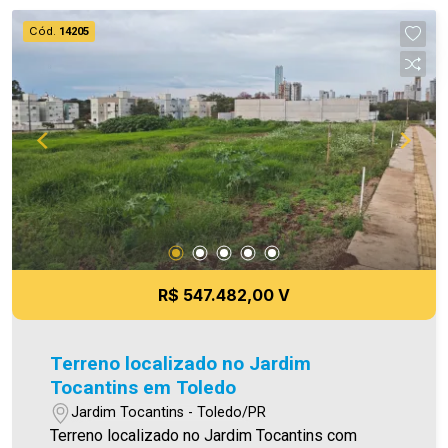
carteiras de imóveis administrados da cidade,
Cód.
14205
atuando com excelência tanto na locação quanto
na venda. Aproveite essa oportunidade, agende
uma visita! Imobiliária Ativa | Sinta-se em casa! -
As informações aqui prestadas são verdadeiras,
todavia, reservamo-nos o direito de corrigir
qualquer erro de digitação e/ou ortografia, bem
como alteração dos preços e imagens. Fotos
meramente ilustrativas.
R$ 547.482,00 V
Terreno localizado no Jardim
Tocantins em Toledo
Jardim Tocantins - Toledo/PR
Terreno localizado no Jardim Tocantins com