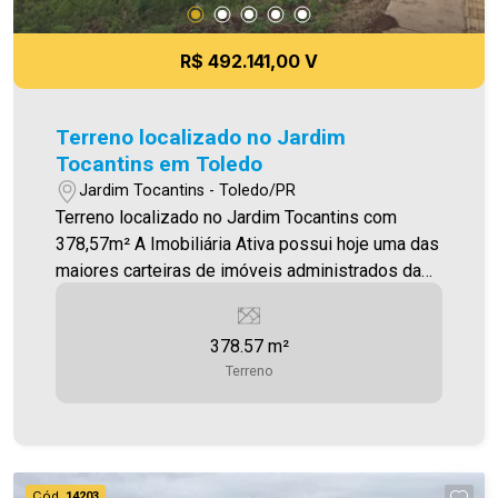
R$ 492.141,00 V
Terreno localizado no Jardim
Tocantins em Toledo
Jardim Tocantins - Toledo/PR
Terreno localizado no Jardim Tocantins com
378,57m² A Imobiliária Ativa possui hoje uma das
maiores carteiras de imóveis administrados da
cidade, atuando com excelência tanto na locação
quanto na venda. Aproveite essa oportunidade,
378.57 m²
agende uma visita! Imobiliária Ativa | Sinta-se em
Terreno
casa! - As informações aqui prestadas são
verdadeiras, todavia, reservamo-nos o direito de
corrigir qualquer erro de digitação e/ou ortografia,
bem como alteração dos preços e imagens.
Fotos meramente ilustrativas
Cód.
14203