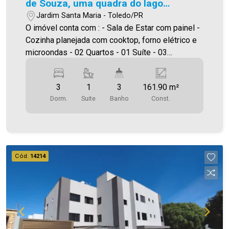
de Souza, uma quadra do lago
municipal
Jardim Santa Maria - Toledo/PR
O imóvel conta com : - Sala de Estar com painel -
Cozinha planejada com cooktop, forno elétrico e
microondas - 02 Quartos - 01 Suíte - 03
Banheiros (suíte, social e lavabo ) - Lavanderia
com tanque - Espaço com churrasqueira - 01
3
1
3
161.90 m²
Vagas de garagem coberta Área construída:
Dorm.
Suite
Banho
Const.
161,90m² ***Será cobrado IPTU Será cobrado
FCI (Fundo de Conservação do Imóvel),
equivalente a 6% do valor do aluguel. Para mais
detalhes sobre o FCI, acesse o menu LOCAÇÃO
em nosso site. Aproveite essa oportunidade,
Cód.
14214
agende uma visita! Imobiliária Ativa | Sinta-se em
casa! - As informações aqui prestadas são
verdadeiras, todavia, reservamo-nos o direito de
corrigir qualquer erro de digitação e/ou ortografia,
bem como alteração dos preços e imagens.
Fotos meramente ilustrativas.