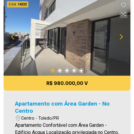
todavia, reservamo-nos o direito de corrigir
Cód.
14222
qualquer erro de digitação e/ou ortografia, bem
como alteração dos preços e imagens. Fotos
meramente ilustrativas
R$ 980.000,00 V
Apartamento com Área Garden - No
Centro
Centro - Toledo/PR
Apartamento Confortável com Área Garden -
Edifício Acqua Localização privilegiada no Centro,