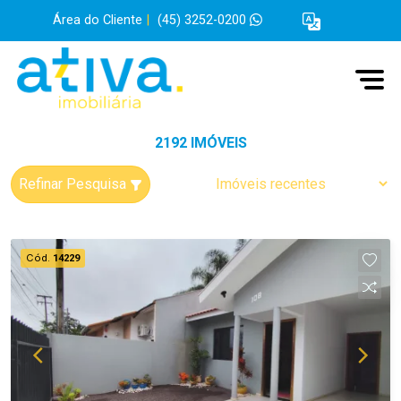
Área do Cliente
|
(45) 3252-0200
2192 IMÓVEIS
Refinar Pesquisa
Cód.
14229