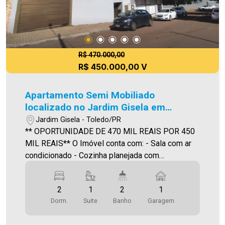
R$ 470.000,00
R$ 450.000,00 V
Apartamento Semi Mobiliado
localizado no Jardim Gisela em
Toledo.
Jardim Gisela - Toledo/PR
** OPORTUNIDADE DE 470 MIL REAIS POR 450
MIL REAIS** O Imóvel conta com: - Sala com ar
condicionado - Cozinha planejada com
forno/cooktop/exaustor - 01 Suíte com móveis
planejados e ar condicionado - 01 Quarto com
2
1
2
1
móveis planejados e ar condicionado - Sacada
Dorm.
Suite
Banho
Garagem
com churrasqueira - Área de serviço (com móveis
removíveis) - Vaga de garagem coberta - Área de