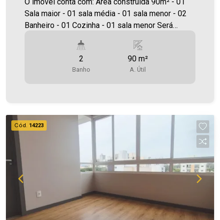
O imóvel conta com: Área construída 90m² - 01
Sala maior - 01 sala média - 01 sala menor - 02
Banheiro - 01 Cozinha - 01 sala menor Será
cobrado FCI (Fundo de Conservação do Imóvel),
equivalente a 6% do valor do aluguel. Para mais
2
90 m²
detalhes sobre o FCI, acesse o menu LOCAÇÃO
Banho
A. Útil
em nosso site. A Imobiliária Ativa possui hoje
uma das maiores carteiras de imóveis
administrados da cidade, atuando com excelência
tanto na locação quanto na venda. Aproveite essa
oportunidade, agende uma visita! Imobiliária Ativa
Cód.
14223
| Sinta-se em casa! - As informações aqui
prestadas são verdadeiras, todavia, reservamo-
nos o direito de corrigir qualquer erro de
digitação e/ou ortografia, bem como alteração
dos preços e imagens. Fotos meramente
ilustrativas.