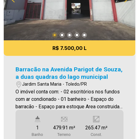
R$ 7.500,00 L
Barracão na Avenida Parigot de Souza,
a duas quadras do lago municipal
Jardim Santa Maria - Toledo/PR
O imóvel conta com: - 02 escritórios nos fundos
com ar condionado - 01 banheiro - Espaço do
barracão - Espaço para estoque Area construida:
265,47 ****Será cobrado IPTU Será cobrado FCI
(Fundo de Conservação do Imóvel), equivalente a
1
479.91 m²
265.47 m²
6% do valor do aluguel. Para mais detalhes sobre
Banho
Terreno
Const.
o FCI, acesse o menu LOCAÇÃO em nosso site. A