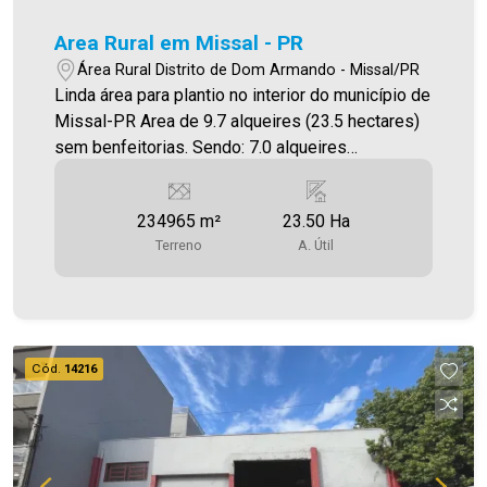
Area Rural em Missal - PR
Área Rural Distrito de Dom Armando - Missal/PR
Linda área para plantio no interior do município de
Missal-PR Area de 9.7 alqueires (23.5 hectares)
sem benfeitorias. Sendo: 7.0 alqueires
mecanizados. 2.7 alqueires em reserva.
Localizado na Localidade de Linha Três Irmãos,
234965 m²
23.50 Ha
no Distrito de Dom Armando - Missal-Pr. Valor R$
Terreno
A. Útil
2.800.000,00 Aceita Propostas.
Cód.
14216