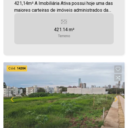
421,14m² A Imobiliária Ativa possui hoje uma das
maiores carteiras de imóveis administrados da
cidade, atuando com excelência tanto na locação
quanto na venda. Aproveite essa oportunidade,
421.14 m²
agende uma visita! Imobiliária Ativa | Sinta-se em
Terreno
casa! - As informações aqui prestadas são
verdadeiras, todavia, reservamo-nos o direito de
corrigir qualquer erro de digitação e/ou ortografia,
bem como alteração dos preços e imagens.
Fotos meramente ilustrativas
Cód.
14204