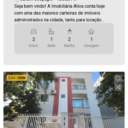
Seja bem vindo! A Imobiliária Ativa conta hoje
com uma das maiores carteiras de imóveis
administrados na cidade, tanto para locação
quanto para venda. Confira mais uma de nossas
opções! Casa Localizada no Jardim Coopagro. O
2
1
2
1
Imóvel conta com: - Sala de Estar - Cozinha - 01
Dorm.
Suite
Banho
Garagem
Suíte - 02 Quartos - 02 Banheiros (social e suíte)
- Lavanderia - 01 Vaga de garagem Área
construída aproximadamente 95,75 m² Área
terreno 250,00 m² Aproveite essa oportunidade!
A hora de encontrar o seu novo lar É AGORA!
Cód.
14206
Imobiliária Ativa, sinta-se em casa!