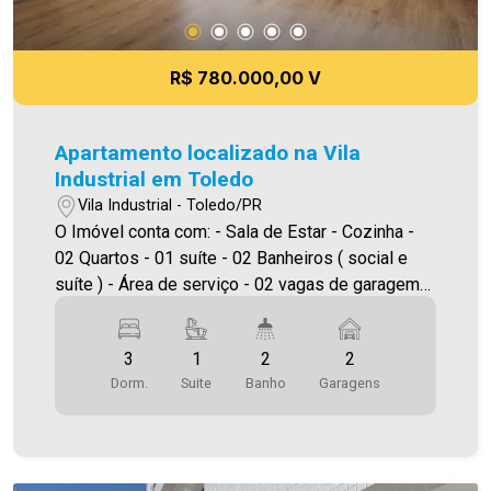
R$ 780.000,00 V
Apartamento localizado na Vila
Industrial em Toledo
Vila Industrial - Toledo/PR
O Imóvel conta com: - Sala de Estar - Cozinha -
02 Quartos - 01 suíte - 02 Banheiros ( social e
suíte ) - Área de serviço - 02 vagas de garagem
descoberta Área privativa 112,00m² A Imobiliária
Ativa possui hoje uma das maiores carteiras de
3
1
2
2
imóveis administrados da cidade, atuando com
Dorm.
Suite
Banho
Garagens
excelência tanto na locação quanto na venda.
Aproveite essa oportunidade, agende uma visita!
Imobiliária Ativa | Sinta-se em casa! - As
informações aqui prestadas são verdadeiras,