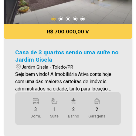
R$ 700.000,00 V
Casa de 3 quartos sendo uma suíte no
Jardim Gisela
Jardim Gisela - Toledo/PR
Seja bem vindo! A Imobiliária Ativa conta hoje
com uma das maiores carteiras de imóveis
administrados na cidade, tanto para locação
quanto para venda. Confira mais uma de nossas
opções! Excelente oportunidade para quem
3
1
2
2
busca um imóvel completo e pronto para morar!
Dorm.
Suite
Banho
Garagens
Características do imóvel: 3 quartos, sendo 1
suíte com guarda-roupa planejado; Cozinha com
móveis planejados e cooktop; Sala de estar;