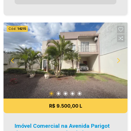
Imobiliária Ativa possui hoje uma das maiores
carteiras de imóveis administrados da cidade,
atuando com excelência tanto na locação quanto
na venda. Aproveite essa oportunidade, agende
Cód.
14215
uma visita! Imobiliária Ativa | Sinta-se em casa! -
As informações aqui prestadas são verdadeiras,
todavia, reservamo-nos o direito de corrigir
qualquer erro de digitação e/ou ortografia, bem
como alteração dos preços e imagens. Fotos
meramente ilustrativas.
R$ 9.500,00 L
Imóvel Comercial na Avenida Parigot