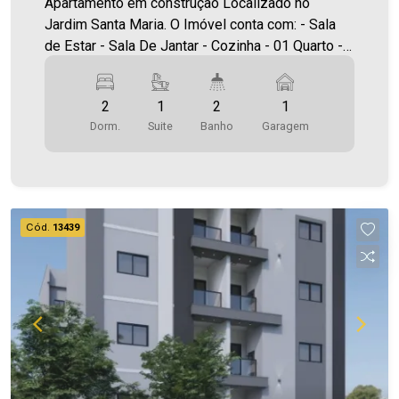
Apartamento em construção Localizado no
Jardim Santa Maria. O Imóvel conta com: - Sala
de Estar - Sala De Jantar - Cozinha - 01 Quarto -
01 Suíte - 02 Banheiros (social e suíte) - Área de
serviço - 01 vaga de garagem - Sacada com
2
1
2
1
churrasqueira Área privativa 70,45m² A Imobiliária
Dorm.
Suite
Banho
Garagem
Ativa conta hoje com uma das maiores carteiras
de imóveis administrados na cidade, tanto para
locação quanto para venda. Aproveite essa
oportunidade! A hora de encontrar o seu novo lar
É AGORA! Imobiliária Ativa, sinta-se em casa!
Cód.
13439