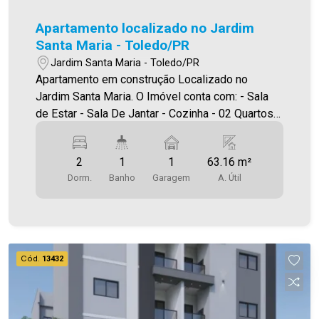
Apartamento localizado no Jardim
Santa Maria - Toledo/PR
Jardim Santa Maria - Toledo/PR
Apartamento em construção Localizado no
Jardim Santa Maria. O Imóvel conta com: - Sala
de Estar - Sala De Jantar - Cozinha - 02 Quartos -
Banheiro social - Área de serviço - 01 vaga de
garagem - Sacada com churrasqueira Área
2
1
1
63.16 m²
privativa 63,16m² A Imobiliária Ativa conta hoje
Dorm.
Banho
Garagem
A. Útil
com uma das maiores carteiras de imóveis
administrados na cidade, tanto para locação
quanto para venda. Aproveite essa oportunidade!
A hora de encontrar o seu novo lar É AGORA!
Imobiliária Ativa, sinta-se em casa!
Cód.
13432