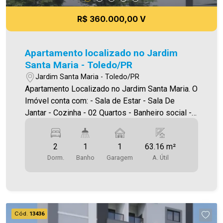
R$ 360.000,00 V
Apartamento localizado no Jardim
Santa Maria - Toledo/PR
Jardim Santa Maria - Toledo/PR
Apartamento Localizado no Jardim Santa Maria. O
Imóvel conta com: - Sala de Estar - Sala De
Jantar - Cozinha - 02 Quartos - Banheiro social -
Área de serviço - 01 vaga de garagem - Sacada
com churrasqueira Área privativa 63,16m² A
2
1
1
63.16 m²
Imobiliária Ativa conta hoje com uma das maiores
Dorm.
Banho
Garagem
A. Útil
carteiras de imóveis administrados na cidade,
tanto para locação quanto para venda. Aproveite
essa oportunidade! A hora de encontrar o seu
novo lar É AGORA! Imobiliária Ativa, sinta-se em
casa!
Cód.
13436