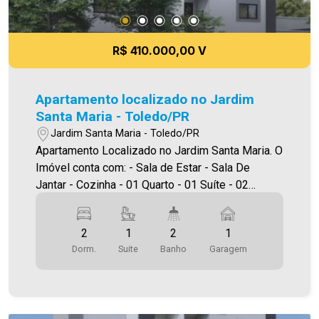
R$ 410.000,00 V
Apartamento localizado no Jardim
Santa Maria - Toledo/PR
Jardim Santa Maria - Toledo/PR
Apartamento Localizado no Jardim Santa Maria. O
Imóvel conta com: - Sala de Estar - Sala De
Jantar - Cozinha - 01 Quarto - 01 Suíte - 02
Banheiros (social e suíte) - Área de serviço - 01
vaga de garagem - Sacada com churrasqueira
2
1
2
1
Área privativa 70,45m² A Imobiliária Ativa conta
Dorm.
Suite
Banho
Garagem
hoje com uma das maiores carteiras de imóveis
administrados na cidade, tanto para locação
quanto para venda. Aproveite essa oportunidade!
A hora de encontrar o seu novo lar É AGORA!