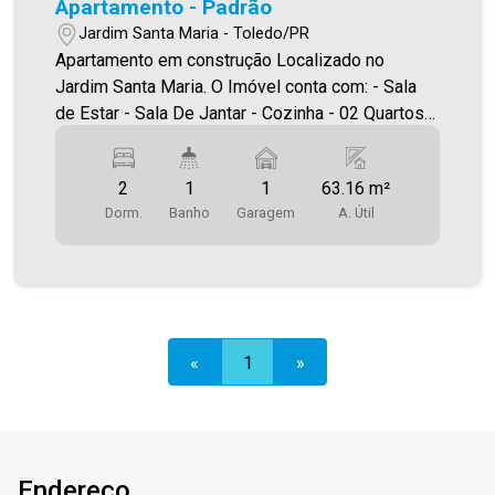
Apartamento - Padrão
Jardim Santa Maria - Toledo/PR
Apartamento em construção Localizado no
Jardim Santa Maria. O Imóvel conta com: - Sala
de Estar - Sala De Jantar - Cozinha - 02 Quartos -
Banheiro social - Área de serviço - 01 vaga de
garagem - Sacada com churrasqueira Área
2
1
1
63.16 m²
privativa 63,16m² A Imobiliária Ativa conta hoje
Dorm.
Banho
Garagem
A. Útil
com uma das maiores carteiras de imóveis
administrados na cidade, tanto para locação
quanto para venda. Aproveite essa oportunidade!
A hora de encontrar o seu novo lar É AGORA!
Imobiliária Ativa, sinta-se em casa!
«
1
»
Endereço