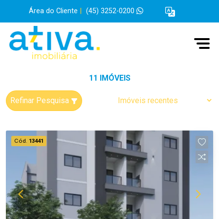
Área do Cliente
|
(45) 3252-0200
11 IMÓVEIS
Refinar Pesquisa
Cód.
13441