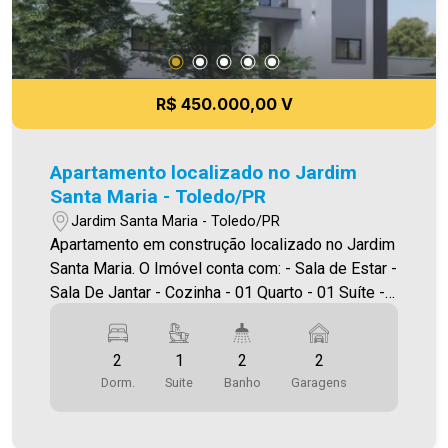
R$ 450.000,00 V
Apartamento localizado no Jardim
Santa Maria - Toledo/PR
Jardim Santa Maria - Toledo/PR
Apartamento em construção localizado no Jardim
Santa Maria. O Imóvel conta com: - Sala de Estar -
Sala De Jantar - Cozinha - 01 Quarto - 01 Suíte -
02 Banheiros (social e suíte) - Área de serviço -
01 vaga de garagem - Sacada com churrasqueira
2
1
2
2
Área privativa 70,45m² A Imobiliária Ativa conta
Dorm.
Suite
Banho
Garagens
hoje com uma das maiores carteiras de imóveis
administrados na cidade, tanto para locação
quanto para venda. Aproveite essa oportunidade!