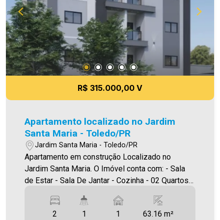
R$ 315.000,00 V
Apartamento localizado no Jardim
Santa Maria - Toledo/PR
Jardim Santa Maria - Toledo/PR
Apartamento em construção Localizado no
Jardim Santa Maria. O Imóvel conta com: - Sala
de Estar - Sala De Jantar - Cozinha - 02 Quartos -
Banheiro social - Área de serviço - 01 vaga de
garagem - Sacada com churrasqueira Área
2
1
1
63.16 m²
privativa 63,16m² A Imobiliária Ativa conta hoje