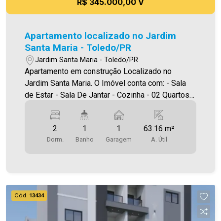
R$ 345.000,00 V
Apartamento localizado no Jardim
Santa Maria - Toledo/PR
Jardim Santa Maria - Toledo/PR
Apartamento em construção Localizado no
Jardim Santa Maria. O Imóvel conta com: - Sala
de Estar - Sala De Jantar - Cozinha - 02 Quartos -
Banheiro social - Área de serviço - 01 vaga de
garagem - Sacada com churrasqueira Área
2
1
1
63.16 m²
privativa 63,16m² A Imobiliária Ativa conta hoje
Dorm.
Banho
Garagem
A. Útil
com uma das maiores carteiras de imóveis
administrados na cidade, tanto para locação
quanto para venda. Aproveite essa oportunidade!
A hora de encontrar o seu novo lar É AGORA!
Imobiliária Ativa, sinta-se em casa!
Cód.
13434