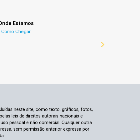
Onde Estamos
Prefeitur
Como Chegar
Prefeitur
luídas neste site, como texto, gráficos, fotos,
elas leis de direitos autorais nacionais e
a uso pessoal e não comercial. Qualquer outra
pressa, sem permissão anterior expressa por
da.