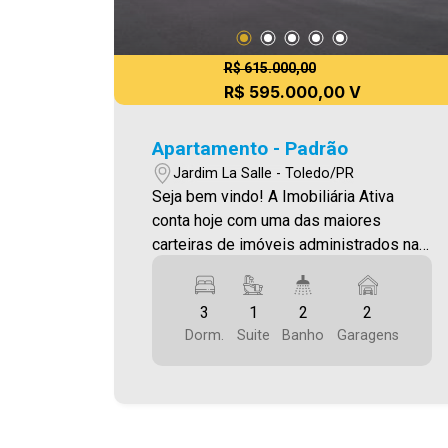
R$ 615.000,00
R$ 595.000,00 V
Apartamento - Padrão
Jardim La Salle - Toledo/PR
Seja bem vindo! A Imobiliária Ativa
conta hoje com uma das maiores
carteiras de imóveis administrados na
cidade, tanto para locação quanto para
venda. Confira mais uma de nossas
3
1
2
2
opções! Apartamento Localizado no
Dorm.
Suite
Banho
Garagens
Jardim La Salle. Por R$595.000,00 O
Imóvel conta com: 2 quartos - 1 suíte -
cozinha planejada - sala de estar/jantar
- área de serviço - varanda com
churrasqueira - 2 WC (social+suíte) -