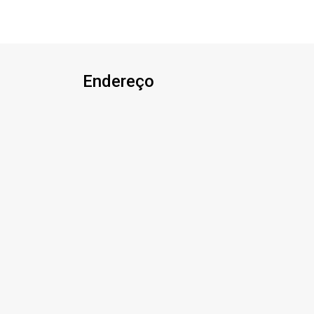
sacada - 2 vagas de garagem coberta -
Com aquecimento à gás. Área privativa
100,00 m² Área total 138,72 m²
Aproveite essa oportunidade! A hora de
encontrar o seu novo lar É AGORA!
Endereço
Imobiliária Ativa, sinta-se em casa!