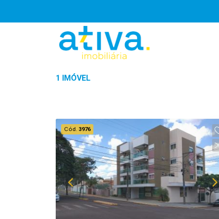
1 IMÓVEL
Cód.
3976