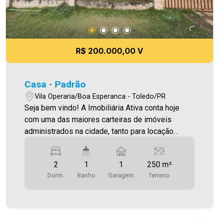
R$ 200.000,00 V
Casa - Padrão
Vila Operaria/Boa Esperanca - Toledo/PR
Seja bem vindo! A Imobiliária Ativa conta hoje
com uma das maiores carteiras de imóveis
administrados na cidade, tanto para locação
quanto para venda. Confira mais uma de nossas
opções! Casa Localizada na Vila Operária. O
2
1
1
250 m²
Imóvel conta com: - Sala de Estar - Cozinha - 02
Dorm.
Banho
Garagem
Terreno
Quartos - 01 WC - Garagem Área construída
60,08m² Área terreno 250,00m² Aproveite essa
oportunidade! A hora de encontrar o seu novo lar
É AGORA! Imobiliária Ativa, sinta-se em casa!