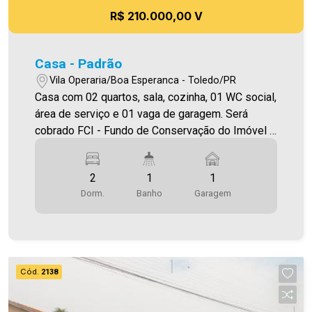
R$ 210.000,00 V
Casa - Padrão
Vila Operaria/Boa Esperanca - Toledo/PR
Casa com 02 quartos, sala, cozinha, 01 WC social,
área de serviço e 01 vaga de garagem. Será
cobrado FCI - Fundo de Conservação do Imóvel -
equivalente a 6% do valor do aluguel * verifique
detalhes sobre o FCI no menu LOCAÇÃO em
2
1
1
nosso site.
Dorm.
Banho
Garagem
Cód.
2138