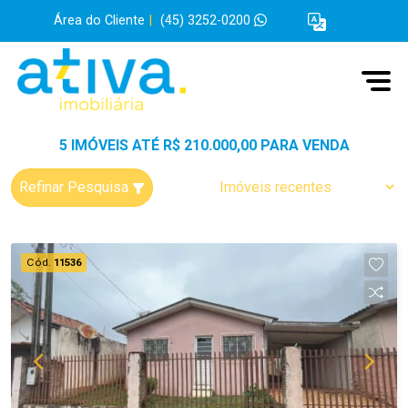
Área do Cliente
|
(45) 3252-0200
5 IMÓVEIS ATÉ R$ 210.000,00 PARA VENDA
Refinar Pesquisa
Cód.
11536