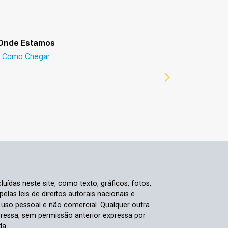
Onde Estamos
Prefeitur
Como Chegar
Prefeitur
luídas neste site, como texto, gráficos, fotos,
elas leis de direitos autorais nacionais e
a uso pessoal e não comercial. Qualquer outra
pressa, sem permissão anterior expressa por
da.