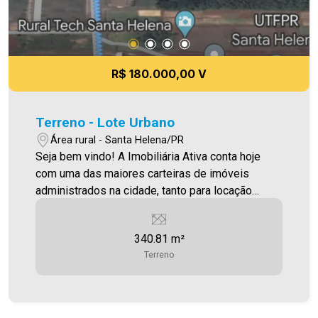
R$ 180.000,00 V
Terreno - Lote Urbano
Área rural - Santa Helena/PR
Seja bem vindo! A Imobiliária Ativa conta hoje
com uma das maiores carteiras de imóveis
administrados na cidade, tanto para locação
quanto para venda. Confira mais uma de nossas
opções! Terreno localizado em Santa Helena,
340.81 m²
com 340,81m² ACEITA PERMUTA POR VEÍCULO
Terreno
Aproveite essa oportunidade! Imobiliária Ativa,
sinta-se em casa!