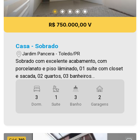
R$ 750.000,00 V
Casa - Sobrado
Jardim Pancera - Toledo/PR
Sobrado com excelente acabamento, com
porcelanato e piso lâminado, 01 suíte com closet
e sacada, 02 quartos, 03 banheiros
(Social+Suíte+Lavabo), sala de estar, sala de
jantar, cozinha, área de serviço, área de festa, 02
3
1
3
2
vagas de garagem paralelas, portão eletrônico e
Dorm.
Suite
Banho
Garagens
interfone.
Cód.
360