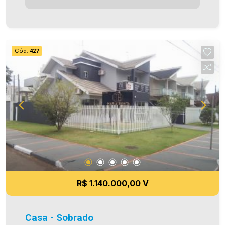
(Social+Suíte+Lavabo), - área de serviço, - 01
vaga de garagem coberta. Aproveite essa
oportunidade! A hora de encontrar o seu novo lar
É AGORA! Imobiliária Ativa, sinta-se em casa!
Cód.
427
R$ 1.140.000,00 V
Casa - Sobrado