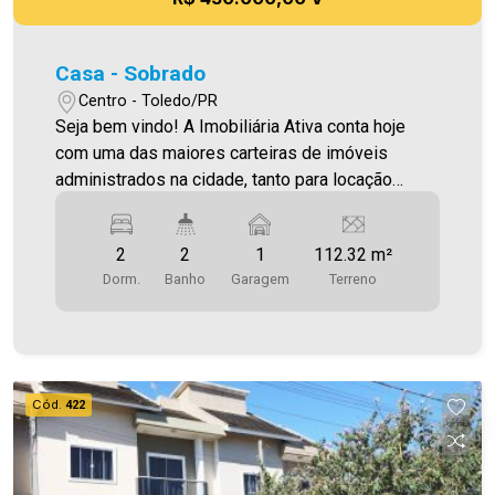
Casa - Sobrado
Centro - Toledo/PR
Seja bem vindo! A Imobiliária Ativa conta hoje
com uma das maiores carteiras de imóveis
administrados na cidade, tanto para locação
quanto para venda. Confira mais uma de nossas
opções! Casa Localizada no Jardim Centro. O
2
2
1
112.32 m²
Imóvel conta com: - Sala de Estar - Cozinha - 02
Dorm.
Banho
Garagem
Terreno
Quartos - 02 WC`s (social e lavabo) - Área de
serviço - 01 Vaga de garagem coberta Área
construída aproximadamente 80,00m² Área
terreno 112,32m² Aproveite essa oportunidade! A
hora de encontrar o seu novo lar É AGORA!
Cód.
422
Imobiliária Ativa, sinta-se em casa!