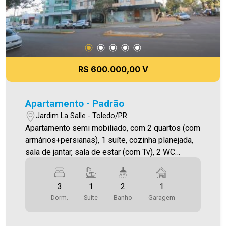
R$ 600.000,00 V
Apartamento - Padrão
Jardim La Salle - Toledo/PR
Apartamento semi mobiliado, com 2 quartos (com
armários+persianas), 1 suíte, cozinha planejada,
sala de jantar, sala de estar (com Tv), 2 WC
(Social+Suíte), área de serviço (com Tv), 1 vaga
de garagem coberta, salão de festas na cobertura
3
1
2
1
do prédio e 2 sacadas. Abaixou o valor!!
Dorm.
Suite
Banho
Garagem
Condição especial de pagamento!!