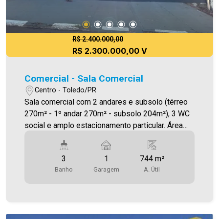
R$ 2.400.000,00
R$ 2.300.000,00 V
Comercial - Sala Comercial
Centro - Toledo/PR
Sala comercial com 2 andares e subsolo (térreo
270m² - 1º andar 270m² - subsolo 204m²), 3 WC
social e amplo estacionamento particular. Área
total: 810 m² Área construída: 744m² Venha fazer
uma visita! Será cobrado FCI - Fundo de
3
1
744 m²
Conservação do Imóvel - equivalente a 6% do
Banho
Garagem
A. Útil
valor do aluguel * verifique detalhes sobre o FCI
no menú LOCAÇÃO em nosso site