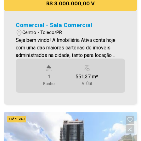
R$ 3.000.000,00 V
Comercial - Sala Comercial
Centro - Toledo/PR
Seja bem vindo! A Imobiliária Ativa conta hoje
com uma das maiores carteiras de imóveis
administrados na cidade, tanto para locação
quanto para venda. Confira mais uma de nossas
opções! Área útil 551,37m² Será cobrado FCI -
1
551.37 m²
Fundo de Conservação do Imóvel - equivalente a
Banho
A. Útil
6% do valor do aluguel * verifique detalhes sobre
o FCI no menu LOCAÇÃO em nosso site.
Aproveite essa oportunidade! A hora É AGORA!
Imobiliária Ativa, sinta-se em casa!
Cód.
240