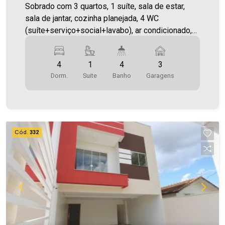
Sobrado com 3 quartos, 1 suíte, sala de estar,
sala de jantar, cozinha planejada, 4 WC
(suíte+serviço+social+lavabo), ar condicionado,
piscina aquecida com cascata, sauna, área de
festas com churrasqueira e 3 vagas de garagem.
4
1
4
3
Possui aberturas em madeira, piso porcelanato e
Dorm.
Suite
Banho
Garagens
madeira, teto de laje e gesso rebaixado,
aquecimento à gás, sistema de alarme,
videofone, portão eletrônico.
Cód.
332