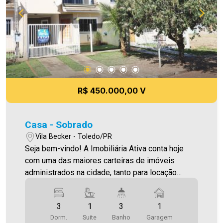
R$ 450.000,00 V
Casa - Sobrado
Vila Becker - Toledo/PR
Seja bem-vindo! A Imobiliária Ativa conta hoje
com uma das maiores carteiras de imóveis
administrados na cidade, tanto para locação
quanto para venda. Confira mais uma de nossas
opções! Confira mais uma opção de Sobrado
3
1
3
1
Localizado na Vila Becker O imóvel conta com: -
Dorm.
Suite
Banho
Garagem
2 quartos, - 1 suíte, - sala, - cozinha, - 3WC