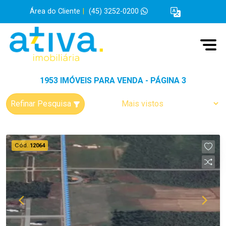
Área do Cliente
|
(45) 3252-0200
1953 IMÓVEIS PARA VENDA - PÁGINA 3
Refinar Pesquisa
Cód.
12064