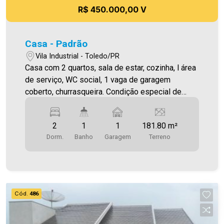
R$ 450.000,00 V
Casa - Padrão
Vila Industrial - Toledo/PR
Casa com 2 quartos, sala de estar, cozinha, l área
de serviço, WC social, 1 vaga de garagem
coberto, churrasqueira. Condição especial de
pagamento!
2
1
1
181.80 m²
Dorm.
Banho
Garagem
Terreno
Cód.
486