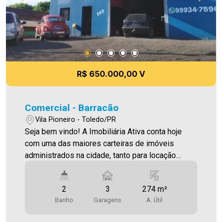
de encontrar o seu novo lar É AGORA! Imobiliária
Ativa, sinta-se em casa! `As informações aqui
prestadas são verdadeiras, todavia, reservamo-
nos o direito de corrigir qualquer erro de
digitação e ou ortografia, bem como alteração
dos preços e imagens. Fotos meramente
R$ 650.000,00 V
ilustrativas`
Comercial - Barracão
Vila Pioneiro - Toledo/PR
Seja bem vindo! A Imobiliária Ativa conta hoje
com uma das maiores carteiras de imóveis
administrados na cidade, tanto para locação
quanto para venda. Confira mais uma de nossas
opções! Barracão com apartamento Localizado
2
3
274 m²
na Vila Pioneiro Por R$ 650.000,00 Área
Banho
Garagens
A. Útil
construída 274,00m² Área terreno 304.8m²
Aproveite essa oportunidade! A hora de encontrar