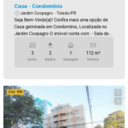
Casa - Condomínio
Jardim Coopagro - Toledo/PR
Seja Bem-Vindo(a)! Confira mais uma opção de
Casa geminada em Condomínio, Localizada no
Jardim Coopagro O imóvel conta com: - Sala de
estar - Cozinha - 03 quartos - 02 WC`s -
Churrasqueira - 01 vaga de garagem coberta
3
2
1
112 m²
Aproveite essa oportunidade! A hora de encontrar
Dorm.
Banho
Garagem
Terreno
o seu novo lar É AGORA! Imobiliária Ativa, sinta-
se em casa!
Cód.
315