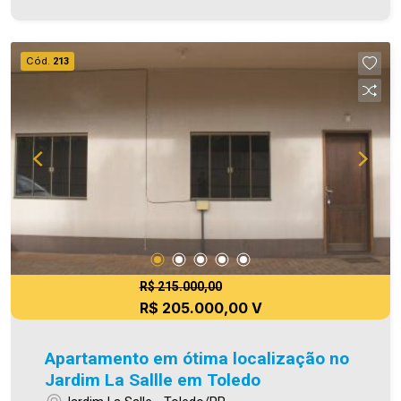
o seu novo lar É AGORA! Imobiliária Ativa, sinta-
se em casa!
Cód.
213
R$ 215.000,00
R$ 205.000,00 V
Apartamento em ótima localização no
Jardim La Sallle em Toledo