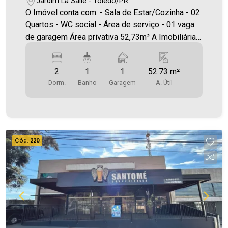
Jardim La Salle - Toledo/PR
O Imóvel conta com: - Sala de Estar/Cozinha - 02
Quartos - WC social - Área de serviço - 01 vaga
de garagem Área privativa 52,73m² A Imobiliária
Ativa possui hoje uma das maiores carteiras de
imóveis administrados da cidade, atuando com
2
1
1
52.73 m²
excelência tanto na locação quanto na venda.
Dorm.
Banho
Garagem
A. Útil
Aproveite essa oportunidade, agende uma visita!
Imobiliária Ativa | Sinta-se em casa! - As
informações aqui prestadas são verdadeiras,
todavia, reservamo-nos o direito de corrigir
qualquer erro de digitação e/ou ortografia, bem
Cód.
220
como alteração dos preços e imagens. Fotos
meramente ilustrativas.