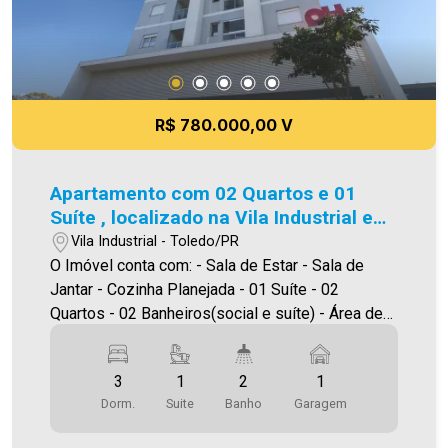
R$ 780.000,00 V
Apartamento com 02 Quartos e 01
Suíte , localizado na Vila Industrial em
Toledo.
Vila Industrial - Toledo/PR
O Imóvel conta com: - Sala de Estar - Sala de
Jantar - Cozinha Planejada - 01 Suíte - 02
Quartos - 02 Banheiros(social e suíte) - Área de
serviço - Sacada com churrasqueira - Garagem
coberta Área privativa 86,90m² A Imobiliária Ativa
3
1
2
1
possui hoje uma das maiores carteiras de
Dorm.
Suite
Banho
Garagem
imóveis administrados da cidade, atuando com
excelência tanto na locação quanto na venda.