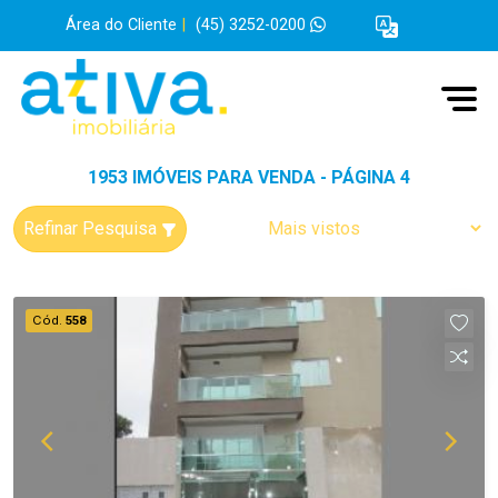
Área do Cliente
|
(45) 3252-0200
1953 IMÓVEIS PARA VENDA - PÁGINA 4
Refinar Pesquisa
Cód.
558