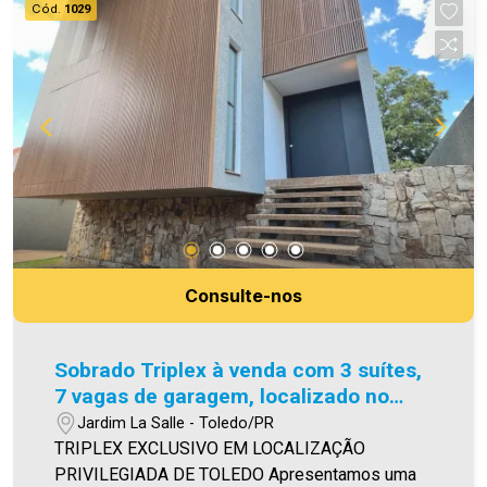
Cód.
1029
uma visita! Imobiliária Ativa | Sinta-se em casa! -
As informações aqui prestadas são verdadeiras,
todavia, reservamo-nos o direito de corrigir
qualquer erro de digitação e/ou ortografia, bem
como alteração dos preços e imagens. Fotos
meramente ilustrativas.
Consulte-nos
Sobrado Triplex à venda com 3 suítes,
7 vagas de garagem, localizado no
Jardim La Salle - Toledo/PR
Jardim La Salle - Toledo/PR
TRIPLEX EXCLUSIVO EM LOCALIZAÇÃO
PRIVILEGIADA DE TOLEDO Apresentamos uma