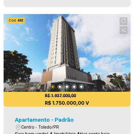
Aproveite essa oportunidade, agende uma visita!
Imobiliária Ativa | Sinta-se em casa! - As
informações aqui prestadas são verdadeiras,
Cód.
692
todavia, reservamo-nos o direito de corrigir
qualquer erro de digitação e/ou ortografia, bem
como alteração dos preços e imagens. Fotos
meramente ilustrativas.
R$ 1.937.000,00
R$ 1.750.000,00 V
Apartamento - Padrão
Centro - Toledo/PR