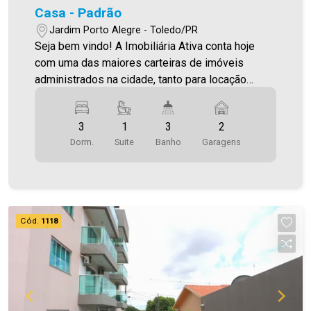
Casa - Padrão
Jardim Porto Alegre - Toledo/PR
Seja bem vindo! A Imobiliária Ativa conta hoje
com uma das maiores carteiras de imóveis
administrados na cidade, tanto para locação
quanto para venda. Confira mais uma de nossas
opções! Casa Localizada no Jardim Porto Alegre.
3
1
3
2
O Imóvel conta com: - Sala de Estar - Cozinha
Dorm.
Suite
Banho
Garagens
planejada - Sala de jantar - 02 Quartos - 01 Suíte -
03 Wc´s (Social, suíte e serviço) - Área de
serviço - 02 Vaga de garagens Área construída
261,94m² Área terreno 490,00m² Aproveite essa
oportunidade! A hora de encontrar o seu novo lar
Cód.
1118
É AGORA! Imobiliária Ativa, sinta-se em casa!