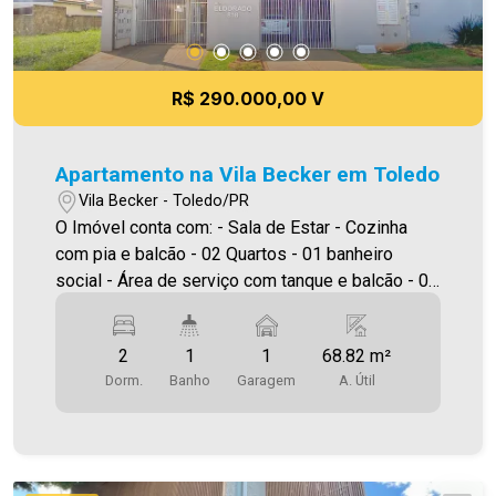
R$ 290.000,00 V
Apartamento na Vila Becker em Toledo
Vila Becker - Toledo/PR
O Imóvel conta com: - Sala de Estar - Cozinha
com pia e balcão - 02 Quartos - 01 banheiro
social - Área de serviço com tanque e balcão - 01
vaga de garagem coberta. Será cobrado FCI
(Fundo de Conservação do Imóvel), equivalente a
2
1
1
68.82 m²
6% do valor do aluguel. Para mais detalhes sobre
Dorm.
Banho
Garagem
A. Útil
o FCI, acesse o menu LOCAÇÃO em nosso site. A
Imobiliária Ativa possui hoje uma das maiores
carteiras de imóveis administrados da cidade,
atuando com excelência tanto na locação quanto
na venda. Aproveite essa oportunidade, agende