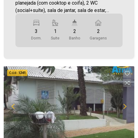
planejada (com cooktop e coifa), 2 WC
(social+suíte), sala de jantar, sala de estar,
sacada ampla com churrasqueira, área de serviço,
elevador e 2 vagas de garagem cobertas.
3
1
2
2
Dorm.
Suite
Banho
Garagens
Cód.
1241