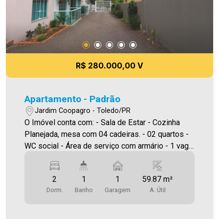
R$ 280.000,00 V
Apartamento - Padrão
Jardim Coopagro - Toledo/PR
O Imóvel conta com: - Sala de Estar - Cozinha
Planejada, mesa com 04 cadeiras. - 02 quartos -
WC social - Área de serviço com armário - 1 vaga
de garagem coberta - Área de festa - sacada *
imóvel com ótima ventilação Próximo a Posto de
2
1
1
59.87 m²
saúde , escola, supermercado e Hospital *Portão
Dorm.
Banho
Garagem
A. Útil
Eletrônico Área privativa 53,45 m² A Imobiliária
Ativa possui hoje uma das maiores carteiras de
imóveis administrados da cidade, atuando com