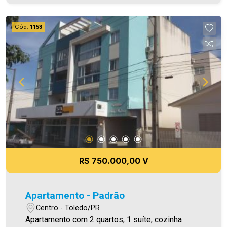
excelência tanto na locação quanto na venda.
Aproveite essa oportunidade, agende uma visita!
Cód.
1153
Imobiliária Ativa | Sinta-se em casa! - As
informações aqui prestadas são verdadeiras,
todavia, reservamo-nos o direito de corrigir
qualquer erro de digitação e/ou ortografia, bem
como alteração dos preços e imagens. Fotos
meramente ilustrativas.
R$ 750.000,00 V
Apartamento - Padrão
Centro - Toledo/PR
Apartamento com 2 quartos, 1 suíte, cozinha