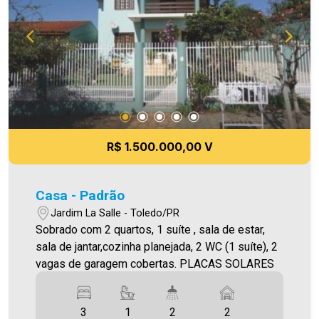
eventuais erros de digitação e/ou ortografia, bem
como realizar alterações de valores e imagens
sem aviso prévio. Fotos meramente ilustrativas.
R$ 1.500.000,00 V
Casa - Padrão
Jardim La Salle - Toledo/PR
Sobrado com 2 quartos, 1 suíte , sala de estar,
sala de jantar,cozinha planejada, 2 WC (1 suíte), 2
vagas de garagem cobertas. PLACAS SOLARES
3
1
2
2