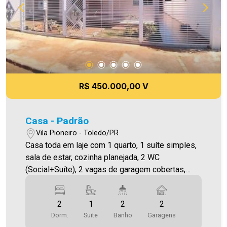
R$ 450.000,00 V
Casa - Padrão
Vila Pioneiro - Toledo/PR
Casa toda em laje com 1 quarto, 1 suíte simples,
sala de estar, cozinha planejada, 2 WC
(Social+Suíte), 2 vagas de garagem cobertas,
edícula com churrasqueira e ampla sobra de
terreno.
2
1
2
2
Dorm.
Suite
Banho
Garagens