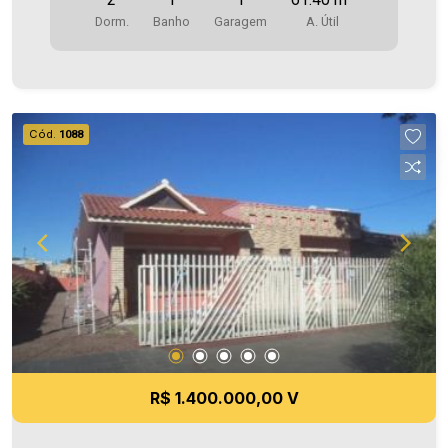
Francisco. O Imóvel conta com: - Sala de Estar -
Dorm.
Banho
Garagem
A. Útil
Cozinha - 02 Quartos - WC social - Área de
serviço - Sacada - 01 vaga de garagem Área
privativa: 61,40m2 Área total: 73,60m2 Aproveite
essa oportunidade! A hora de encontrar o seu
novo lar É AGORA! Imobiliária Ativa, sinta-se em
Cód.
1088
casa!
R$ 1.400.000,00 V