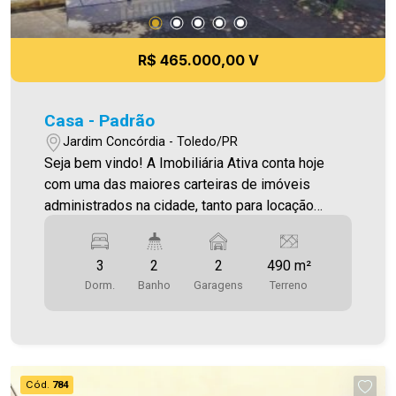
R$ 465.000,00 V
Casa - Padrão
Jardim Concórdia - Toledo/PR
Seja bem vindo! A Imobiliária Ativa conta hoje
com uma das maiores carteiras de imóveis
administrados na cidade, tanto para locação
quanto para venda. Confira mais uma de nossas
opções! Casa Localizada no Jardim Concórdia. O
3
2
2
490 m²
Imóvel conta com: - 3 quartos - Sala de estar -
Dorm.
Banho
Garagens
Terreno
Cozinha - 1 WC - Área de serviço - 2 vaga de
garagem (1 descoberta). Área construída
122,21m² Área terreno 490,00m² Aproveite essa
oportunidade! A hora de encontrar o seu novo lar
É AGORA! Imobiliária Ativa, sinta-se em casa!
Cód.
784