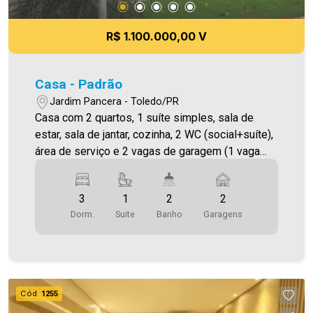
R$ 1.100.000,00 V
Casa - Padrão
Jardim Pancera - Toledo/PR
Casa com 2 quartos, 1 suíte simples, sala de
estar, sala de jantar, cozinha, 2 WC (social+suíte),
área de serviço e 2 vagas de garagem (1 vaga
coberta). Const. 248,00m² Ter. 497,00m²
3
1
2
2
Dorm.
Suite
Banho
Garagens
Cód.
1255