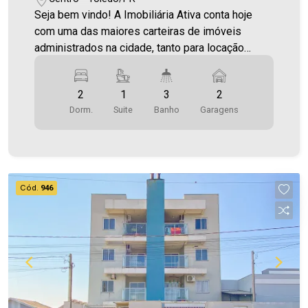
Seja bem vindo! A Imobiliária Ativa conta hoje
com uma das maiores carteiras de imóveis
administrados na cidade, tanto para locação
quanto para venda. Confira mais uma de nossas
opções! Sobrado localizado no Centro. O Imóvel
2
1
3
2
conta com: - Sala de Estar - Sala de Jantar -
Dorm.
Suite
Banho
Garagens
Cozinha - 01 Suíte - 02 Quartos - 03 WC`s (suíte,
social e lavabo) - Área de serviço - 02 Vagas de
garagem Área construída 145,00m² Aproveite
essa oportunidade! A hora de encontrar o seu
novo lar É AGORA! Imobiliária Ativa, sinta-se em
Cód.
946
casa ! `As informações aqui prestadas são
verdadeiras, todavia, reservamo-nos o direito de
corrigir qualquer erro de digitação e ou ortografia,
bem como alteração dos preços e imagens.
Fotos meramente ilustrativas`