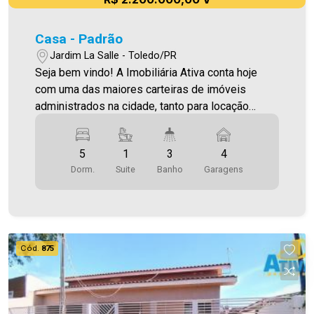
Casa - Padrão
Jardim La Salle - Toledo/PR
Seja bem vindo! A Imobiliária Ativa conta hoje
com uma das maiores carteiras de imóveis
administrados na cidade, tanto para locação
quanto para venda. Confira mais uma de nossas
opções! Sobrado Localizado no Jardim La Salle.
5
1
3
4
O Imóvel conta com: - Sala de Estar - Sala de
Dorm.
Suite
Banho
Garagens
Jantar - Cozinha - 04 Quartos - 01 Suíte - 03
WC`s (suíte e sociais) - Área de serviço - 04
vagas de garagem descobertas - Edícula com
churrasqueira - Piscina Área construída 406,05m²
Área terreno 644,00m² Aproveite essa
Cód.
875
oportunidade! A hora de encontrar o seu novo lar
É AGORA! Imobiliária Ativa, sinta-se em casa!